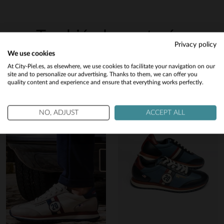
También le gustará…
Privacy policy
We use cookies
Descubra estos productos similares seleccionados para usted
Would you like to be redirected to our English site?
At City-Piel.es, as elsewhere, we use cookies to facilitate your navigation on our
site and to personalize our advertising. Thanks to them, we can offer you
quality content and experience and ensure that everything works perfectly.
No
Yes
NO, ADJUST
ACCEPT ALL
nuestra sección de
conservación