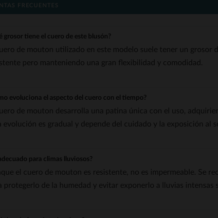
NTAS FRECUENTES
 grosor tiene el cuero de este blusón?
cuero de mouton utilizado en este modelo suele tener un grosor de
istente pero manteniendo una gran flexibilidad y comodidad.
o evoluciona el aspecto del cuero con el tiempo?
cuero de mouton desarrolla una patina única con el uso, adquirie
a evolución es gradual y depende del cuidado y la exposición al 
adecuado para climas lluviosos?
que el cuero de mouton es resistente, no es impermeable. Se re
a protegerlo de la humedad y evitar exponerlo a lluvias intensas 