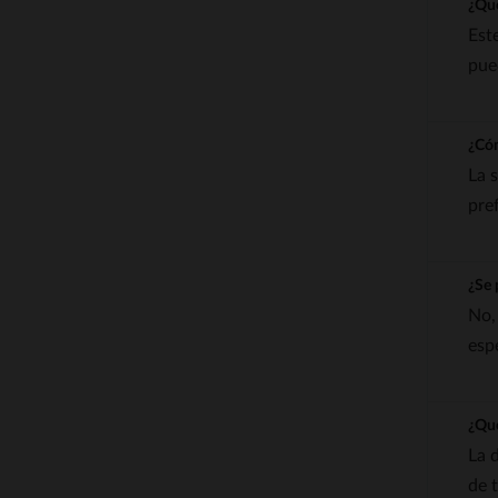
¿Qué
Est
pue
¿Cóm
La 
pre
¿Se 
No,
esp
¿Qué
La 
de 