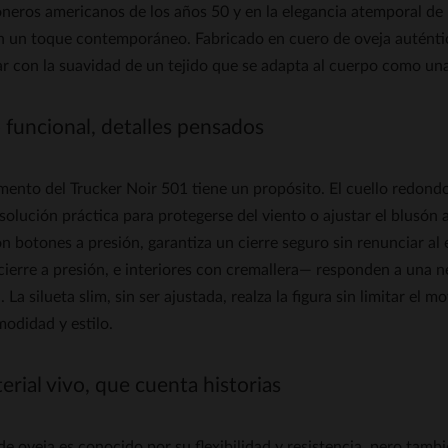
oneros americanos de los años 50 y en la elegancia atemporal de
n un toque contemporáneo. Fabricado en cuero de oveja auténtic
r con la suavidad de un tejido que se adapta al cuerpo como una
 funcional, detalles pensados
ento del Trucker Noir 501 tiene un propósito. El cuello redondo
solución práctica para protegerse del viento o ajustar el blusón a
n botones a presión, garantiza un cierre seguro sin renunciar al e
cierre a presión, e interiores con cremallera— responden a una nece
. La silueta slim, sin ser ajustada, realza la figura sin limitar el
odidad y estilo.
rial vivo, que cuenta historias
de oveja es conocido por su flexibilidad y resistencia, pero tam