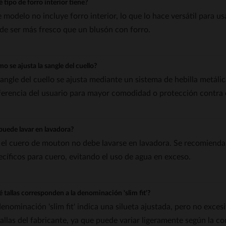
 tipo de forro interior tiene?
e modelo no incluye forro interior, lo que lo hace versátil para u
de ser más fresco que un blusón con forro.
o se ajusta la sangle del cuello?
sangle del cuello se ajusta mediante un sistema de hebilla metálic
ferencia del usuario para mayor comodidad o protección contra e
puede lavar en lavadora?
 el cuero de mouton no debe lavarse en lavadora. Se recomiend
ecíficos para cuero, evitando el uso de agua en exceso.
 tallas corresponden a la denominación 'slim fit'?
denominación 'slim fit' indica una silueta ajustada, pero no exce
tallas del fabricante, ya que puede variar ligeramente según la 