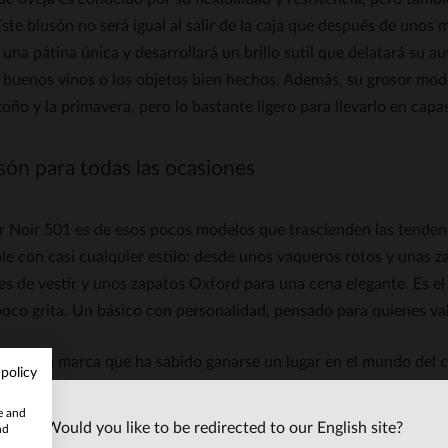
ste blusón no será igual al salir de la caja que después de unos 
 una pátina única y desarrollará un brillo sutil que delatará su a
buenos vinos o los objetos bien hechos. Además, su grosor moder
toño y la primavera, pero lo bastante ligero para llevarlo en capa
són para todas las ocasiones
er Noir 501 es de esos pocos modelos que trascienden las tenden
e con casi cualquier estilo: desde unos vaqueros rotos y unas za
s de vestir y unos zapatos Oxford para una cena elegante. Es el
co grita. Un básico con personalidad, pensado para quienes valo
es una marca que ha sabido ganarse un lugar en el mundo del cu
 policy
temporal. Fundada por apasionados del material, la firma france
te and
 motera con un enfoque moderno. Cada pieza está pensada para du
Would you like to be redirected to our English site?
nd
de estilo. Oakwood no sigue modas pasajeras; crea clásicos que 