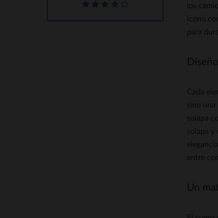
los cami
icono co
para dura
Diseño
Cada elem
sino una 
solapa co
solapa y 
elegancia
entre com
Un mate
El cuero 