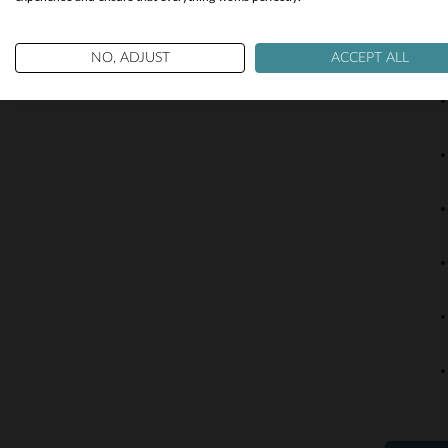
ojo puest
NO, ADJUST
ACCEPT ALL
Caracterí