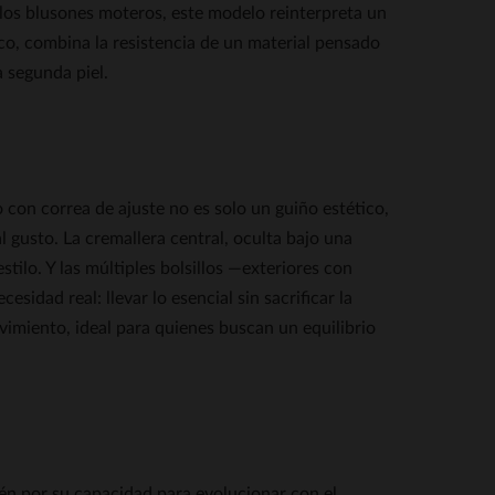
 los blusones moteros, este modelo reinterpreta un
o, combina la resistencia de un material pensado
 segunda piel.
 con correa de ajuste no es solo un guiño estético,
l gusto. La cremallera central, oculta bajo una
stilo. Y las múltiples bolsillos —exteriores con
sidad real: llevar lo esencial sin sacrificar la
 movimiento, ideal para quienes buscan un equilibrio
bién por su capacidad para evolucionar con el