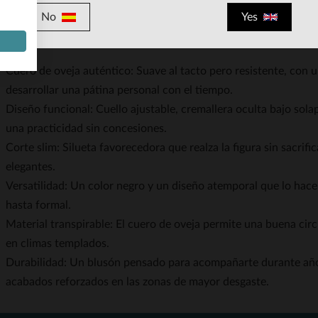
o en los detalles y la calidad de fabricación.
No
Yes
sticas
Cuero de oveja auténtico: Suave al tacto pero resistente, con 
desarrollar una pátina personal con el tiempo.
Diseño funcional: Cuello ajustable, cremallera oculta bajo solapa
una practicidad sin concesiones.
Corte slim: Silueta favorecedora que realza la figura sin sacrif
elegantes.
Versatilidad: Un color negro y un diseño atemporal que lo hace
hasta formal.
Material transpirable: El cuero de oveja permite una buena circ
en climas templados.
Durabilidad: Un blusón pensado para acompañarte durante año
acabados reforzados en las zonas de mayor desgaste.