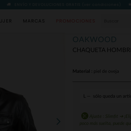
ENVÍO Y DEVOLUCIONES GRATIS
(ver condiciones)
UJER
MARCAS
PROMOCIONES
OAKWOOD
CHAQUETA HOMBRE
Material :
piel de oveja
Ajuste : Slimfit ➔ ¡Eli
poco más suelta, puede que