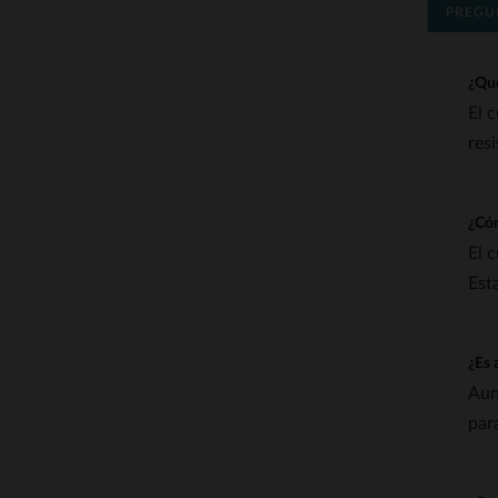
PREGU
¿Qué
El 
res
¿Cóm
El 
Est
¿Es 
Aun
par