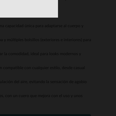
una capacidad única para adaptarse al cuerpo y
 y múltiples bolsillos (exteriores e interiores) para
icar la comodidad, ideal para looks modernos y
n compatible con cualquier estilo, desde casual
ulación del aire, evitando la sensación de agobio
s, con un cuero que mejora con el uso y unos