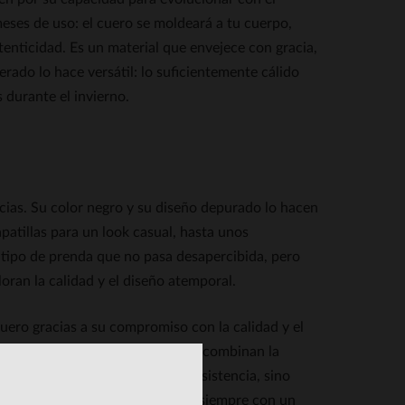
meses de uso: el cuero se moldeará a tu cuerpo,
utenticidad. Es un material que envejece con gracia,
ado lo hace versátil: lo suficientemente cálido
s durante el invierno.
cias. Su color negro y su diseño depurado lo hacen
patillas para un look casual, hasta unos
 tipo de prenda que no pasa desapercibida, pero
ran la calidad y el diseño atemporal.
ero gracias a su compromiso con la calidad y el
sa se especializa en prendas que combinan la
rar, no solo en términos de resistencia, sino
se adaptan a cualquier armario, siempre con un