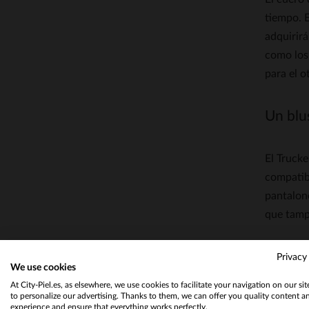
tiempo. E
adquirirá
como los 
para el o
Un blu
El Truck
compatibl
pantalone
que tampo
Oakwood 
Privacy
We use cookies
diseño in
At City-Piel.es, as elsewhere, we use cookies to facilitate your navigation on our si
herencia
to personalize our advertising. Thanks to them, we can offer you quality content a
también 
experience and ensure that everything works perfectly.