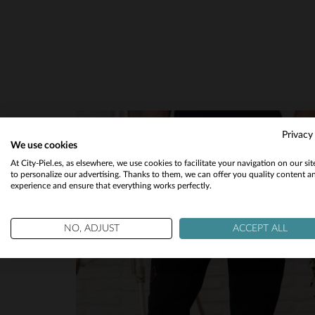
Ver todas las reseñas de este sitio
5
estrellas
9
4
estrellas
0
3
estrellas
0
2
estrellas
0
1
estrella
0
Ordenar las opiniones
Privacy
We use cookies
At City-Piel.es, as elsewhere, we use cookies to facilitate your navigation on our si
to personalize our advertising. Thanks to them, we can offer you quality content a
experience and ensure that everything works perfectly.
NO, ADJUST
ACCEPT ALL