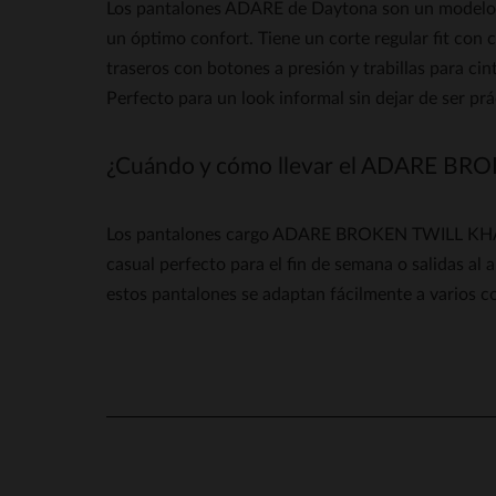
Los pantalones ADARE de Daytona son un modelo ti
un óptimo confort. Tiene un corte regular fit con c
traseros con botones a presión y trabillas para ci
Perfecto para un look informal sin dejar de ser prá
¿Cuándo y cómo llevar el ADARE BR
Los pantalones cargo ADARE BROKEN TWILL KHAKI G
casual perfecto para el fin de semana o salidas al 
estos pantalones se adaptan fácilmente a varios c
5
/
5
Basado en
9
opiniones
sometidas a control