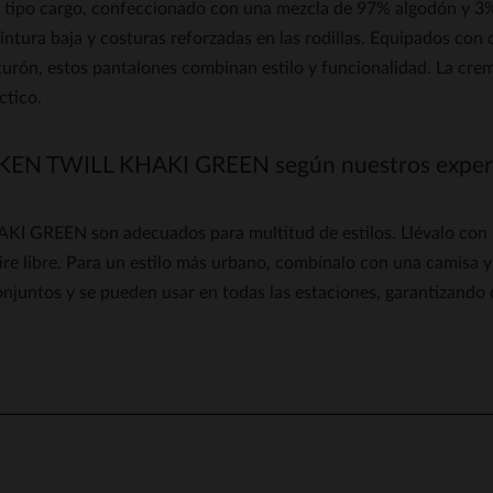
po cargo, confeccionado con una mezcla de 97% algodón y 3% el
intura baja y costuras reforzadas en las rodillas. Equipados con do
nturón, estos pantalones combinan estilo y funcionalidad. La crem
ctico.
OKEN TWILL KHAKI GREEN según nuestros exper
REEN son adecuados para multitud de estilos. Llévalo con una
aire libre. Para un estilo más urbano, combínalo con una camisa y
onjuntos y se pueden usar en todas las estaciones, garantizando
5
/
5
Opinión recopilada por un tercero
Súper cómodo
Opinión del
1/5/2026
, tras una experiencia del
5/4/2026
por
Lionel C.
Publicado originalmente en
cuir-city.com (fr)