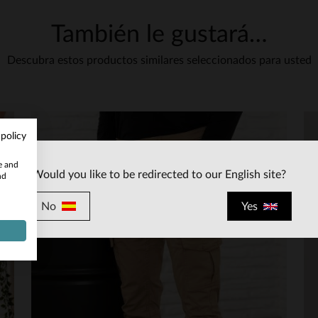
VER RESEÑA ORIGINAL
Informe
También le gustará…
5
Descubra estos productos similares seleccionados para usted
/
5
Opinión recopilada por un tercero
Muy buen producto
Opinión del
3/4/2026
, tras una experiencia del
28/3/2026
por
Frederic L.
Publicado originalmente en
cuir-city.com (fr)
 policy
VER RESEÑA ORIGINAL
Informe
te and
Would you like to be redirected to our English site?
nd
5
/
5
No
Yes
Opinión recopilada por un tercero
Calidad superior
Opinión del
14/8/2025
, tras una experiencia del
21/7/2025
por
Marina F.
Publicado originalmente en
leder-jack.de (de)
VER RESEÑA ORIGINAL
Informe