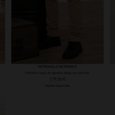
5
/
5
Opinión recopilada por un tercero
Resistencia y calidad.
Opinión del
6/8/2025
, tras una experiencia del
29/7/2025
por
Lionel C.
Publicado originalmente en
cuir-city.com (fr)
VER RESEÑA ORIGINAL
Informe
5
/
5
PATROUILLE DE FRANCE
Opinión recopilada por un tercero
Pantalón cargo de algodón beige con parches
Buena calidad, cumple con mis expectativas
179,00 €
Opinión del
29/7/2025
, tras una experiencia del
15/6/2025
por
Lionel C.
NUEVA COLECCIÓN
Publicado originalmente en
cuir-city.com (fr)
VER RESEÑA ORIGINAL
Informe