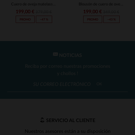
Cuero de oveja matelassée, tono café. Estilo biker y diseño invernal.
Blousón de cuero de oveja en marrón rojizo, cálido y resistente.
199,00 €
199,00 €
379,00 €
349,00 €
PROMO
−47 %
PROMO
−43 %
NOTICIAS
Reciba por correo nuestras promociones
y chollos !
OK
SERVICIO AL CLIENTE
Nuestros asesores están a su disposición