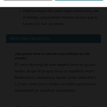
según cómo lo configures.
Patina natural: El cuero negro evoluciona con
el tiempo, adquiriendo matices únicos que lo
hacen aún más personal.
PREGUNTAS FRECUENTES
¿Qué grosor tiene el cuero de oveja utilizado en este
modelo?
El cuero de oveja de este modelo tiene un grosor
medio, lo que le proporciona un equilibrio entre
flexibilidad y resistencia. Suele rondar entre 0,8 y
1,2 mm, ideal para prendas versátiles que buscan
comodidad sin sacrificar durabilidad.