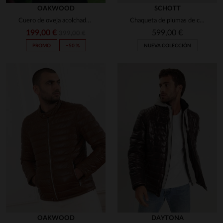
OAKWOOD
SCHOTT
Cuero de oveja acolchado en coñac, ideal para el frío con capucha.
Chaqueta de plumas de cuero negra estilo streetwear retro
199,00 €
599,00 €
399,00 €
PROMO
−50 %
NUEVA COLECCIÓN
OAKWOOD
DAYTONA