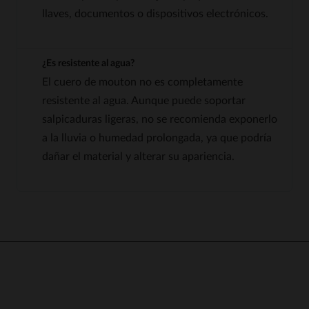
llaves, documentos o dispositivos electrónicos.
¿Es resistente al agua?
El cuero de mouton no es completamente
resistente al agua. Aunque puede soportar
salpicaduras ligeras, no se recomienda exponerlo
a la lluvia o humedad prolongada, ya que podría
dañar el material y alterar su apariencia.
5
5
/
5
OPINIÓN VERIFICADA
Excelente piel. Chaqueta de 
buena confección. 
¡Recomendable!
Basado en
1
opiniones
Opinión del
22/7/2026
, tras un
sometidas a control
experiencia del
2/7/2026
por
Ver todas las reseñas de este sitio
Giovanni G.