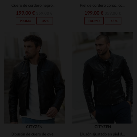
Cuero de cordero negro, estilo biker y corte ajustado para hombre.
Piel de cordero coñac, corte ajustado y detalles moteros clásicos.
199,00 €
199,00 €
359,00 €
359,00 €
PROMO
−45 %
PROMO
−45 %
CITYZEN
CITYZEN
Blousón de cuero de oveja negro, capucha desmontable y corte clásico.
Blusón ajustado en piel de cordero negro, funcional y elegante.