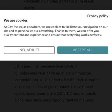
y sencillo de cuidar, perfecto para el uso
diario.
Construcción duradera: Pensado para
Privacy policy
We use cookies
acompañarte en tus viajes durante años,
Would you like to be redirected to our English site?
At City-Piel.es, as elsewhere, we use cookies to facilitate your navigation on our
gracias a su confección robusta y materiales
site and to personalize our advertising. Thanks to them, we can offer you
de alta calidad.
quality content and experience and ensure that everything works perfectly.
No
Yes
NO, ADJUST
ACCEPT ALL
PREGUNTAS FRECUENTES
¿Qué grosor tiene el cuero de este bolso?
El bolso está fabricado en cuero de mouton,
conocido por su suavidad y flexibilidad. Aunque
no se especifica el grosor exacto, este tipo de
cuero suele tener entre 0,8 y 1,2 mm, lo que lo
hace resistente pero ligero y fácil de manejar.