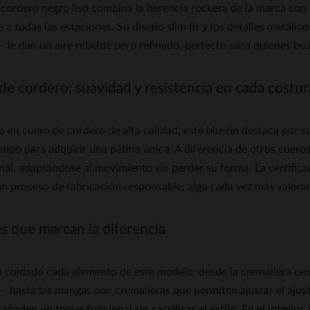
 cordero negro liso combina la herencia rockera de la marca co
 a todas las estaciones. Su diseño slim fit y los detalles metál
 le dan un aire rebelde pero refinado, perfecto para quienes bus
de cordero: suavidad y resistencia en cada costur
 en cuero de cordero de alta calidad, este blusón destaca por s
empo para adquirir una patina única. A diferencia de otros cueros
nal, adaptándose al movimiento sin perder su forma. La certifi
n proceso de fabricación responsable, algo cada vez más valorad
es que marcan la diferencia
 cuidado cada elemento de este modelo: desde la cremallera cent
 hasta las mangas con cremalleras que permiten ajustar el ajust
añaden un toque funcional sin sacrificar el estilo. En el interior