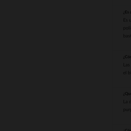
¿Es 
Es 
pol
bas
¿Cóm
Las
el 
¿Qué
La 
pur
¿Cóm