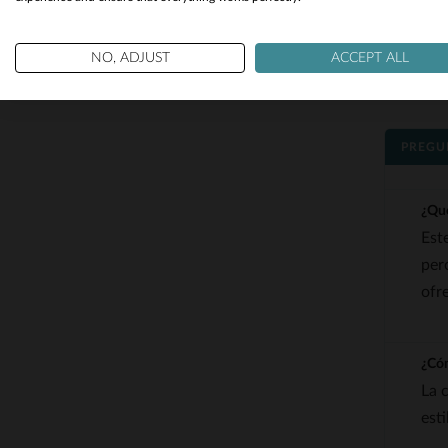
NO, ADJUST
ACCEPT ALL
PREGU
¿Qué
Est
per
ofr
¿Cóm
La 
est