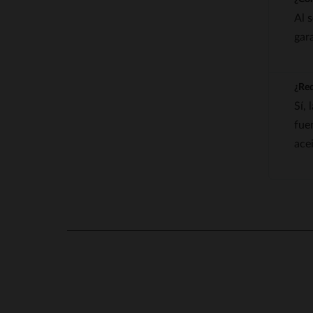
Al 
gar
¿Req
Sí,
fue
acei
4.9
/
5
Basado en
55
opiniones
sometidas a control
Ver todas las reseñas de este sitio