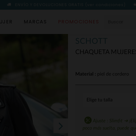
ENVÍO Y DEVOLUCIONES GRATIS
(ver condiciones)
UJER
MARCAS
PROMOCIONES
SCHOTT
CHAQUETA MUJERE
Material :
piel de cordero
Ajuste : Slimfit ➔ ¡Eli
poco más suelta, puede que