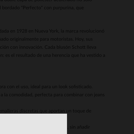
 el bordado "Perfecto" con purpurina, que
ndada en 1928 en Nueva York, la marca revolucionó
eñado originalmente para motoristas. Hoy, sus
ición con innovación. Cada blusón Schott lleva
es el resultado de una herencia que ha vestido a
ra con el uso, ideal para un look sofisticado.
iar a la comodidad, perfecta para combinar con jeans
emalleras discretas que aportan un toque de
or en las estaciones intermedias, sin añadir