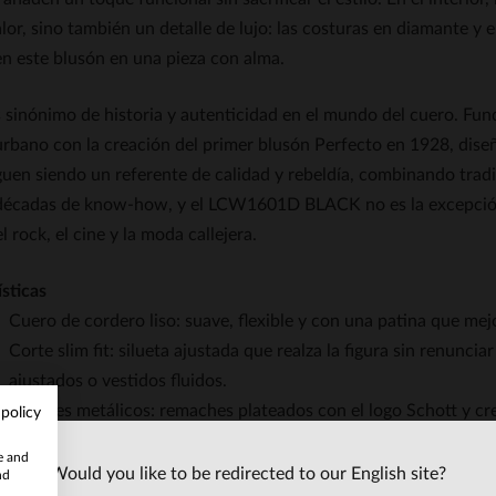
lor, sino también un detalle de lujo: las costuras en diamante y
en este blusón en una pieza con alma.
s sinónimo de historia y autenticidad en el mundo del cuero. Fu
 urbano con la creación del primer blusón Perfecto en 1928, dis
guen siendo un referente de calidad y rebeldía, combinando trad
décadas de know-how, y el LCW1601D BLACK no es la excepción: 
l rock, el cine y la moda callejera.
sticas
Cuero de cordero liso: suave, flexible y con una patina que mejo
Corte slim fit: silueta ajustada que realza la figura sin renunc
ajustados o vestidos fluidos.
Detalles metálicos: remaches plateados con el logo Schott y cr
 policy
elegancia rockera.
te and
Interior acolchado: doble capa de poliéster que proporciona cal
Would you like to be redirected to our English site?
nd