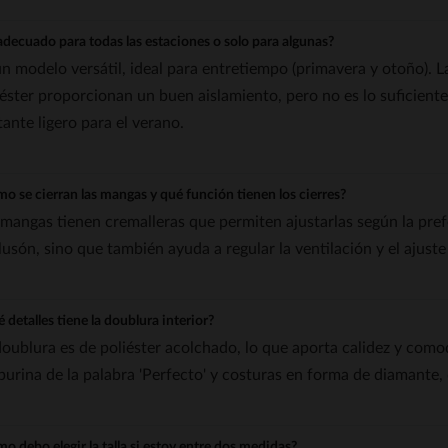
adecuado para todas las estaciones o solo para algunas?
un modelo versátil, ideal para entretiempo (primavera y otoño). L
iéster proporcionan un buen aislamiento, pero no es lo suficient
tante ligero para el verano.
o se cierran las mangas y qué función tienen los cierres?
 mangas tienen cremalleras que permiten ajustarlas según la prefe
blusón, sino que también ayuda a regular la ventilación y el ajust
 detalles tiene la doublura interior?
doublura es de poliéster acolchado, lo que aporta calidez y com
purina de la palabra 'Perfecto' y costuras en forma de diamante, 
o debo elegir la talla si estoy entre dos medidas?