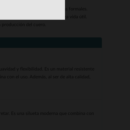
de looks urbanos hasta outfits más formales.
 calidad que garantizan una larga vida útil.
a producción del cuero.
avidad y flexibilidad. Es un material resistente
na con el uso. Además, al ser de alta calidad,
 apretar. Es una silueta moderna que combina con