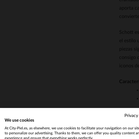
aporta ca
conviert
Schott e
el estilo
piezas si
consigo 
iconos de
Caracterí
Privacy
We use cookies
At City-Piel.es, as elsewhere, we use cookies to facilitate your navigation on our si
to personalize our advertising. Thanks to them, we can offer you quality content a
experience and ensure that everything works perfectly.