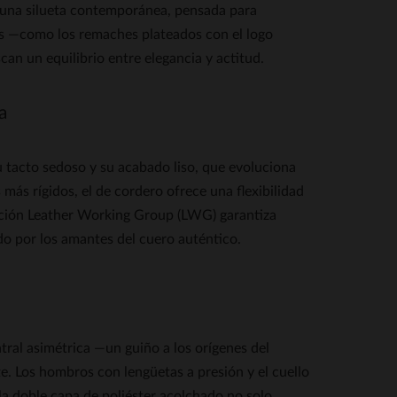
n una silueta contemporánea, pensada para
icos —como los remaches plateados con el logo
can un equilibrio entre elegancia y actitud.
a
u tacto sedoso y su acabado liso, que evoluciona
 más rígidos, el de cordero ofrece una flexibilidad
cación Leather Working Group (LWG) garantiza
o por los amantes del cuero auténtico.
ral asimétrica —un guiño a los orígenes del
e. Los hombros con lengüetas a presión y el cuello
, la doble capa de poliéster acolchado no solo