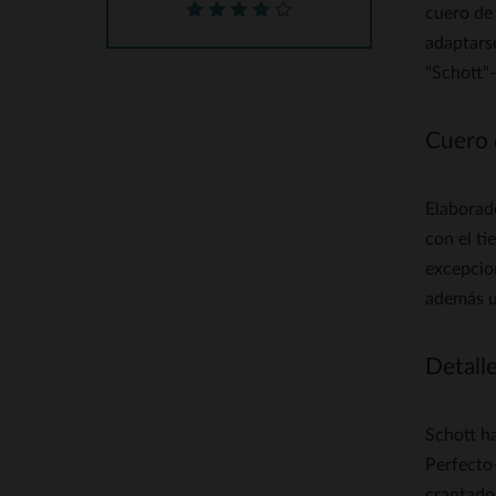
cuero de
adaptarse
"Schott"—
Cuero 
Elaborado
con el ti
excepcio
además u
Detall
Schott ha
Perfecto—
crantado 