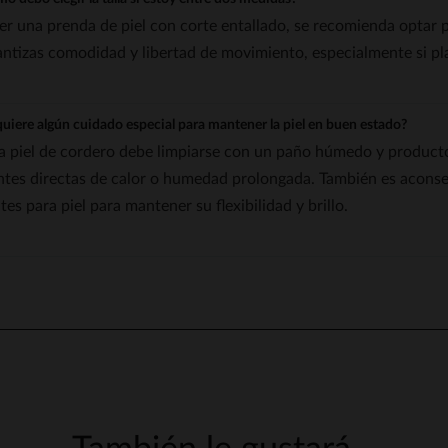
ser una prenda de piel con corte entallado, se recomienda optar p
antizas comodidad y libertad de movimiento, especialmente si pl
uiere algún cuidado especial para mantener la piel en buen estado?
 la piel de cordero debe limpiarse con un paño húmedo y productos
ntes directas de calor o humedad prolongada. También es aconse
tes para piel para mantener su flexibilidad y brillo.
5
/
5
Opinión recopilada por un tercero
Chaqueta preciosa. Recibida muy rápidamente.
Opinión del
10/5/2026
, tras una experiencia del
3/5/2026
por
Frederique L
Publicado originalmente en
cuir-city.com (fr)
VER RESEÑA ORIGINAL
Informe