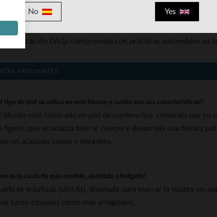
volumen.
No
Yes
Versatilidad: diseñado para adaptarse a diferentes estilos, des
Construcción duradera: costuras reforzadas y materiales de alta
Certificación LWG: compromiso con prácticas sostenibles en l
NTAS FRECUENTES
 tipo de piel se utiliza en este blusón y cuáles son sus características?
e blusón está fabricado en piel de cordero lisa, conocida por su su
o ligero, que se adapta bien al cuerpo y desarrolla una bonita páti
ece un acabado lujoso y duradero.
o es la caída de este modelo, ajustada o holgada?
caída es entallada (slim fit), diseñada para marcar la silueta sin
ilos tanto casuales como más arreglados.