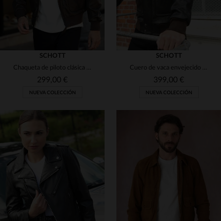
SCHOTT
SCHOTT
Chaqueta de piloto clásica de color marrón
Cuero de vaca envejecido y corte aviador para este blouson Schott.
299,00 €
399,00 €
NUEVA COLECCIÓN
NUEVA COLECCIÓN
TALLAS DISPONIBLES
TALLAS DISPONIBLES
S
M
L
XL
2XL
S
M
L
XL
2XL
3XL
3XL