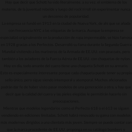
Hay que decir que Schott ha sido literalmente, a su vez, el emblema de los
moteros, de la juventud rebelde y luego del rock'n'roll sin experimentar nunca
un descenso de popularidad.
La empresa se fundó en 1913 en la ciudad de Nueva York, de ahí que se añada
con frecuencia NYC a las etiquetas de la marca. Aunque la empresa se
especializó originalmente en la producción de ropa impermeable, se hizo famosa
en 1928 gracias a los Perfectos. Desarrolló su fama durante la Segunda Guerra
Mundial vistiendo a los marineros de la Armada de EE.UU. con peacoats, pero
también a los aviadores de la Fuerza Aérea de EE.UU. con chaquetas de nylon.
Hoy en día, todo amante del cuero tiene una chaqueta Schott en su armario.
Esto es especialmente interesante porque cada chaqueta puede tener su propio
sello único, pero sigue siendo intemporal y atemporal. Muchos aficionados
podrán dar fe de haber visto pasar modelos de una generación a otra, y hay que
decir que la calidad del cuero y las pieles elegidas le permitirán hacerlo sin
preocupaciones.
Mientras que modelos legendarios como el Perfecto 618 o el 613 se siguen
vendiendo en ediciones limitadas, Schott habrá renovado su gama con modelos
más modernos dirigidos a una clientela más joven. Siempre se puede contar con
que la marca procedente de EE.UU. proponga en su catálogo bombers y