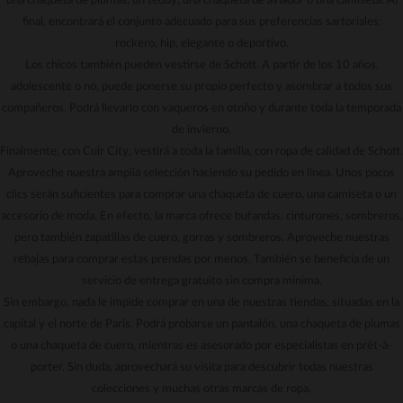
una chaqueta de plumas, un teddy, una chaqueta de aviador o una camiseta. Al
final, encontrará el conjunto adecuado para sus preferencias sartoriales:
rockero, hip, elegante o deportivo.
Los chicos también pueden vestirse de Schott. A partir de los 10 años,
adolescente o no, puede ponerse su propio perfecto y asombrar a todos sus
compañeros. Podrá llevarlo con vaqueros en otoño y durante toda la temporada
de invierno.
Finalmente, con Cuir City, vestirá a toda la familia, con ropa de calidad de Schott.
Aproveche nuestra amplia selección haciendo su pedido en línea. Unos pocos
clics serán suficientes para comprar una chaqueta de cuero, una camiseta o un
accesorio de moda. En efecto, la marca ofrece bufandas, cinturones, sombreros,
pero también zapatillas de cuero, gorras y sombreros. Aproveche nuestras
rebajas para comprar estas prendas por menos. También se beneficia de un
servicio de entrega gratuito sin compra mínima.
Sin embargo, nada le impide comprar en una de nuestras tiendas, situadas en la
capital y el norte de París. Podrá probarse un pantalón, una chaqueta de plumas
o una chaqueta de cuero, mientras es asesorado por especialistas en prêt-à-
porter. Sin duda, aprovechará su visita para descubrir todas nuestras
colecciones y muchas otras marcas de ropa.