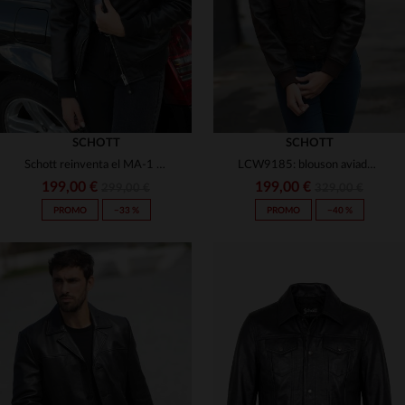
SCHOTT
SCHOTT
Schott reinventa el MA-1 en cuero de cordero negro: suave y ajustado.
LCW9185: blouson aviador de piel de cordero, elegante y práctico.
199,00 €
199,00 €
299,00 €
329,00 €
PROMO
−33 %
PROMO
−40 %
TALLAS DISPONIBLES
XS
S
M
L
XL
TALLAS DISPONIBLES
2XL
S
M
L
XL
2XL