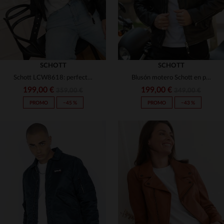
SCHOTT
SCHOTT
Schott LCW8618: perfecto en piel de cordero, ligero y ajustado.
Blusón motero Schott en piel de cordero negro, estilo rockero.
199,00 €
199,00 €
359,00 €
349,00 €
PROMO
−45 %
PROMO
−43 %
TALLAS DISPONIBLES
XS
S
M
L
XL
TALLAS DISPONIBLES
2XL
M
L
XL
2XL
3XL