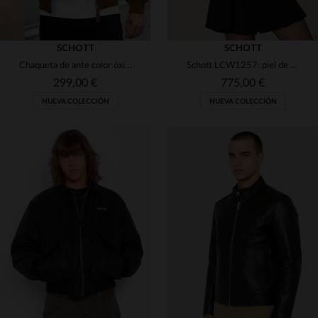
SCHOTT
SCHOTT
Chaqueta de ante color óxido con cuello camisero
Schott LCW1257: piel de cordero doble faz, cálido y resistente.
299,00 €
775,00 €
NUEVA COLECCIÓN
NUEVA COLECCIÓN
TALLAS DISPONIBLES
XS
S
M
L
XL
TALLAS DISPONIBLES
S
M
L
XL
2XL
2XL