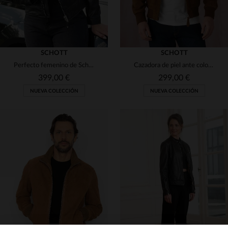
SCHOTT
SCHOTT
Perfecto femenino de Schott en piel de cordero lisa y corte slim.
Cazadora de piel ante color óxido
399,00 €
299,00 €
NUEVA COLECCIÓN
NUEVA COLECCIÓN
TALLAS DISPONIBLES
TALLAS DISPONIBLES
XS
S
M
L
XL
S
M
L
XL
2XL
2XL
3XL