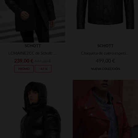
SCHOTT
SCHOTT
LCMAINE2CC de Schott: piel de cordero ligera y corte recto urbano.
Chaqueta de cuero especial del 20 aniversario de City-Piel.es en colaboración con Schott NYC.
239,00 €
499,00 €
449,00 €
PROMO
−47 %
NUEVA COLECCIÓN
TALLAS DISPONIBLES
TALLAS DISPONIBLES
S
M
L
XL
2XL
S
M
L
XL
2XL
3XL
3XL
4XL