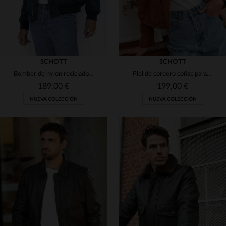
SCHOTT
SCHOTT
Bomber de nylon reciclado azul marino
Piel de cordero coñac para un Perfecto femenino ajustado y rockero.
189,00 €
199,00 €
NUEVA COLECCIÓN
NUEVA COLECCIÓN
TALLAS DISPONIBLES
XS
S
M
L
XL
TALLAS DISPONIBLES
2XL
3XL
4XL
5XL
XS
S
M
L