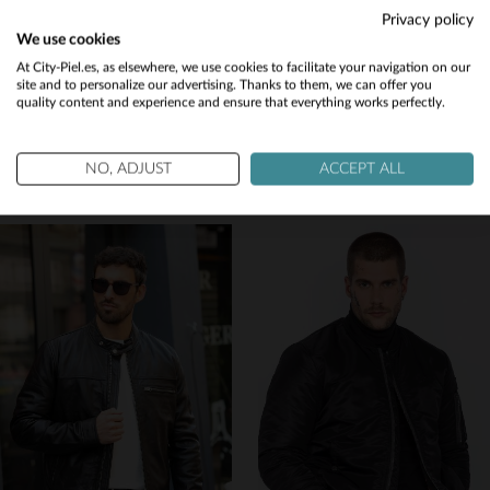
Privacy policy
We use cookies
Would you like to be redirected to our English site?
At City-Piel.es, as elsewhere, we use cookies to facilitate your navigation on our
site and to personalize our advertising. Thanks to them, we can offer you
quality content and experience and ensure that everything works perfectly.
SCHOTT
SCHOTT
No
Chaqueta de ante color óxido con cuello de punto
Cazadora biker de piel negra para mujer
Yes
299,00 €
279,00 €
NO, ADJUST
ACCEPT ALL
NUEVA COLECCIÓN
NUEVA COLECCIÓN
TALLAS DISPONIBLES
TALLAS DISPONIBLES
S
M
L
XL
2XL
XS
M
L
XL