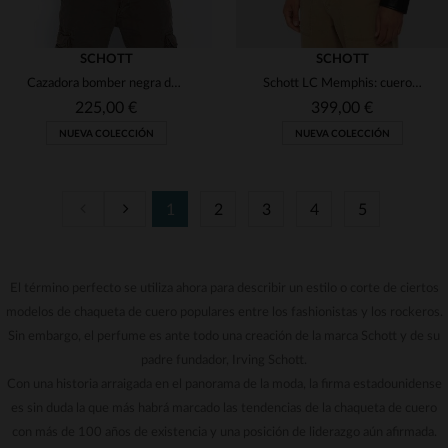
SCHOTT
SCHOTT
Cazadora bomber negra de nailon reciclado para hombre
Schott LC Memphis: cuero de cordero negro, diseño motero y atemporal.
225,00 €
399,00 €
NUEVA COLECCIÓN
NUEVA COLECCIÓN
1
2
3
4
5
TALLAS DISPONIBLES
TALLAS DISPONIBLES
S
M
L
XL
2XL
S
M
L
XL
2XL
El término perfecto se utiliza ahora para describir un estilo o corte de ciertos
modelos de chaqueta de cuero populares entre los fashionistas y los rockeros.
3XL
3XL
Sin embargo, el perfume es ante todo una creación de la marca Schott y de su
padre fundador, Irving Schott.
Con una historia arraigada en el panorama de la moda, la firma estadounidense
es sin duda la que más habrá marcado las tendencias de la chaqueta de cuero
con más de 100 años de existencia y una posición de liderazgo aún afirmada.