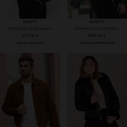
SCHOTT
SCHOTT
LC940D de Schott: blusón de cuero negro, estilo motero atemporal.
El Perfecto LC1140ICON de Schott: cuero de vacuno grueso y duradero.
375,00 €
699,00 €
NUEVA COLECCIÓN
TODAS LAS TEMPORADAS
TALLAS DISPONIBLES
TALLAS DISPONIBLES
S
M
L
XL
2XL
S
M
L
XL
2XL
3XL
4XL
5XL
3XL
4XL
5XL