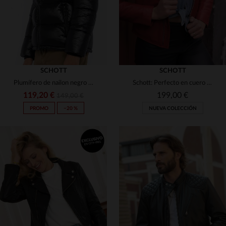
SCHOTT
SCHOTT
Plumífero de nailon negro para hombre.
Schott: Perfecto en cuero rojo, ligero y ajustado para looks urbanos.
119,20 €
199,00 €
149,00 €
PROMO
−20 %
NUEVA COLECCIÓN
TALLAS DISPONIBLES
XS
S
M
L
XL
TALLAS DISPONIBLES
2XL
3XL
16 ANS
XS
S
L
XL