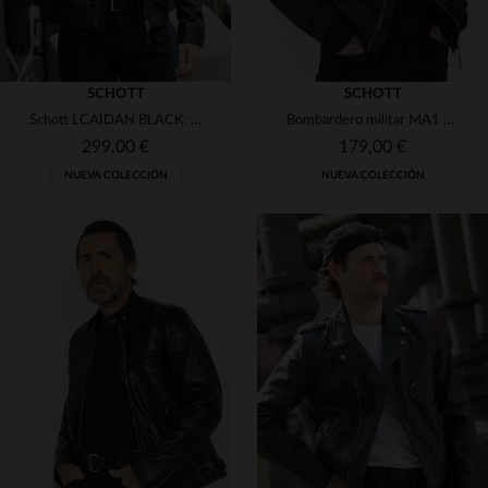
SCHOTT
SCHOTT
Schott LCAIDAN BLACK: piel de cordero negra y diseño biker clásico.
Bombardero militar MA1 negro reciclado
299,00 €
179,00 €
NUEVA COLECCIÓN
NUEVA COLECCIÓN
TALLAS DISPONIBLES
TALLAS DISPONIBLES
S
M
L
XL
2XL
S
M
L
XL
2XL
3XL
3XL
4XL
5XL