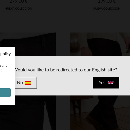
279,00 €
199,00 €
NUEVA COLECCIÓN
NUEVA COLECCIÓN
 policy
te and
Would you like to be redirected to our English site?
nd
ALLAS DISPONIBLES
No
Yes
38
40
42
44
46
TALLAS DISPONIBLE
48
38
40
46