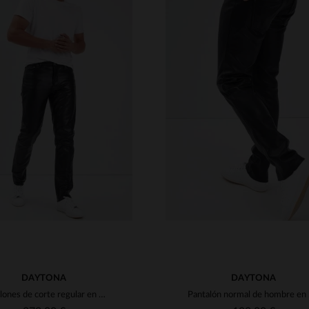
ALLAS DISPONIBLES
TALLAS DISPONIBLE
40
42
44
46
48
38
40
42
44
46
DAYTONA
DAYTONA
Pantalones de corte regular en piel de vaca brillante
Pantal