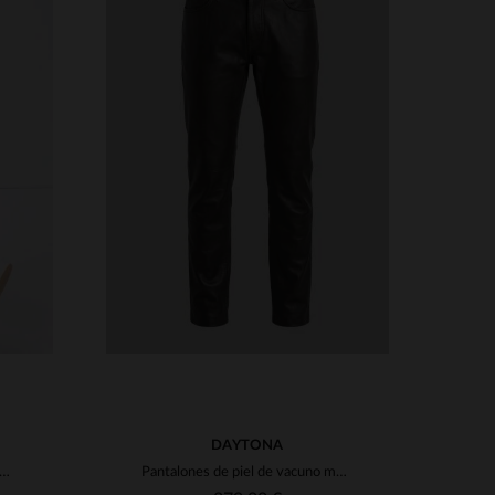
S
TALLAS DISPONIBLES
48
38
40
42
46
48
50
DAYTONA
ón normal de hombre en piel de cabra gruesa y flexible
Pantalones de piel de vacuno marrón para hombre