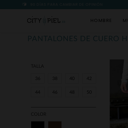
90 DÍAS PARA CAMBIAR DE OPINIÓN
HOMBRE
M
PANTALONES DE CUERO 
TALLA
36
38
40
42
44
46
48
50
COLOR
Negro
Marrón