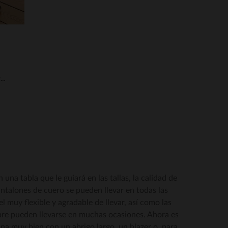
Pantalones de piel de vaca marrón para hombre
na tabla que le guiará en las tallas, la calidad de
pantalones de cuero se pueden llevar en todas las
l muy flexible y agradable de llevar, así como las
mbre pueden llevarse en muchas ocasiones. Ahora es
a muy bien con un abrigo largo, un blazer o, para