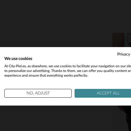
Privacy
We use cookies
At City-Piel.es, as elsewhere, we use cookies to facilitate your navigation on our si
to personalize our advertising. Thanks to them, we can offer you quality content a
experience and ensure that everything works perfectly.
T
NO, ADJUST
ACCEPT ALL
36