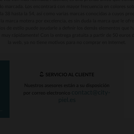
do marcada. Los encontrará con mayor frecuencia en colores sobr
 la 38 hasta la 54, así como varias marcas conocidas a cuyos pr
ALLAS DISPONIBLES
TALLAS DISPONIBLE
, la marca motera por excelencia, es sin duda la marca que le ofr
os de estilo puede ayudarle a definir los demás elementos que 
38
40
46
50
s muy rápidamente! Con la entrega gratuita a partir de 50 euros 
la web, ya no tiene motivos para no comprar en Internet.
SERVICIO AL CLIENTE
Nuestros asesores están a su disposición
contact@city-
por correo electronico
piel.es