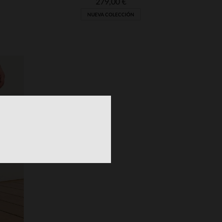
279,00 €
NUEVA COLECCIÓN
S
TALLAS DISPONIBLES
38
40
42
46
48
50