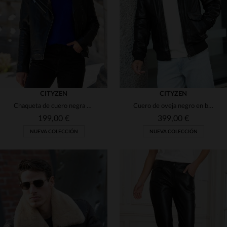
(6)
(12)
(1)
(2)
(2)
(2)
CITYZEN
CITYZEN
Chaqueta de cuero negra estilo motero con forro estampado.
Cuero de oveja negro en blusón aviador con cuello de lana extraíble.
(1)
(4)
199,00 €
399,00 €
(33)
NUEVA COLECCIÓN
NUEVA COLECCIÓN
(7)
(32)
(4)
(3)
(5)
(180)
(104)
(90)
(4)
(15)
(2)
TALLAS DISPONIBLES
TALLAS DISPONIBLES
(22)
(1)
(8)
(35)
(83)
(50)
S
M
L
XL
2XL
S
M
L
XL
2XL
(39)
(2)
(51)
(6)