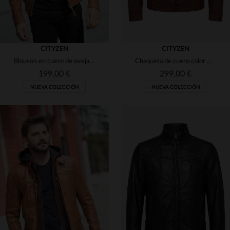
CITYZEN
CITYZEN
Blouson en cuero de oveja, tono coñac.Corte skinny, ligero y versátil.
Chaqueta de cuero color moca con cuello de motociclista
199,00 €
299,00 €
NUEVA COLECCIÓN
NUEVA COLECCIÓN
TALLAS DISPONIBLES
TALLAS DISPONIBLES
S
M
L
XL
2XL
S
M
L
XL
2XL
3XL
3XL
4XL