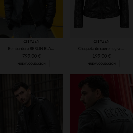
CITYZEN
CITYZEN
Bombardero BERLIN BLACK en piel de cordero negro, estilo aviador.
Chaqueta de cuero negra con cuello de motociclista para mujer
799,00 €
199,00 €
NUEVA COLECCIÓN
NUEVA COLECCIÓN
TALLAS DISPONIBLES
TALLAS DISPONIBLES
S
M
L
XL
2XL
S
M
L
XL
2XL
3XL
4XL
5XL
3XL
4XL