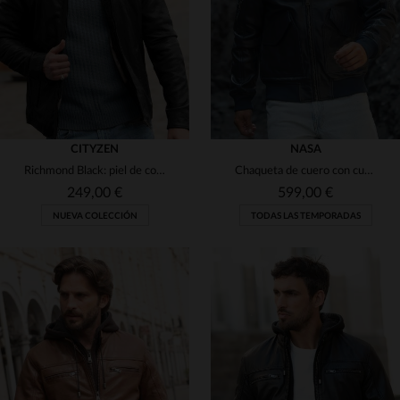
3XL
4XL
5XL
46
48
CITYZEN
NASA
Richmond Black: piel de cordero negra, corte slim y diseño elegante.
Chaqueta de cuero con cuello camisero azul marino con licencia oficial de la NASA
249,00 €
599,00 €
NUEVA COLECCIÓN
TODAS LAS TEMPORADAS
TALLAS DISPONIBLES
TALLAS DISPONIBLES
S
M
L
XL
2XL
S
M
L
XL
2XL
3XL
4XL
5XL
3XL
4XL