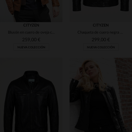
CITYZEN
CITYZEN
Blusón en cuero de oveja camel, capucha desmontable y corte regular.
Chaqueta de cuero negra con cuello alto.
259,00 €
299,00 €
NUEVA COLECCIÓN
NUEVA COLECCIÓN
TALLAS DISPONIBLES
TALLAS DISPONIBLES
M
L
XL
2XL
3XL
S
M
L
XL
2XL
4XL
3XL
4XL
5XL