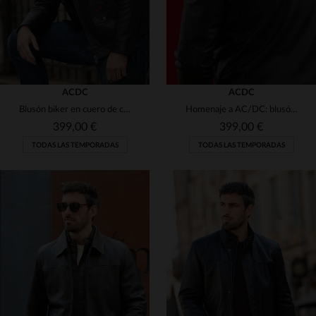
ACDC
ACDC
Blusón biker en cuero de cordero, homenaje a Highway to Hell de AC/DC.
Homenaje a AC/DC: blusón de cuero de cordero negro, edición especial.
399,00 €
399,00 €
TODAS LAS TEMPORADAS
TODAS LAS TEMPORADAS
TALLAS DISPONIBLES
TALLAS DISPONIBLES
M
L
XL
2XL
3XL
S
M
L
XL
2XL
4XL
3XL
4XL