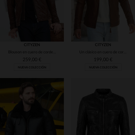
CITYZEN
CITYZEN
Blouson en cuero de cordero lavado, estilo motero y capucha versátil.
Un clásico en cuero de cordero coñac, corte ajustado y versátil.
259,00 €
199,00 €
NUEVA COLECCIÓN
NUEVA COLECCIÓN
TALLAS DISPONIBLES
TALLAS DISPONIBLES
S
M
L
XL
2XL
S
M
L
XL
2XL
3XL
4XL
5XL
3XL