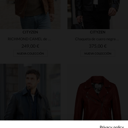
CITYZEN
CITYZEN
RICHMOND CAMEL de Cityzen: cuero de cordero, tono camel y corte slim.
Chaqueta de cuero negra completa con cuello de motociclista para hombre
249,00 €
375,00 €
NUEVA COLECCIÓN
NUEVA COLECCIÓN
TALLAS DISPONIBLES
TALLAS DISPONIBLES
S
M
L
XL
2XL
S
M
L
XL
2XL
3XL
4XL
3XL
4XL
Privacy policy