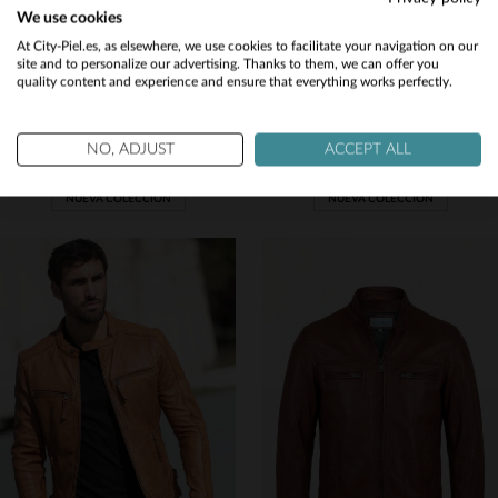
We use cookies
Would you like to be redirected to our English site?
At City-Piel.es, as elsewhere, we use cookies to facilitate your navigation on our
site and to personalize our advertising. Thanks to them, we can offer you
quality content and experience and ensure that everything works perfectly.
No
CITYZEN
CITYZEN
Yes
Chaqueta de cuero azul marino con un diseño limpio de cuello de camisa y solapa extraíble.
Chaqueta de cuero roja estilo motero para mujer
NO, ADJUST
ACCEPT ALL
449,00 €
199,00 €
NUEVA COLECCIÓN
NUEVA COLECCIÓN
TALLAS DISPONIBLES
TALLAS DISPONIBLES
S
M
L
XL
2XL
S
M
L
XL
2XL
3XL
4XL
3XL
4XL