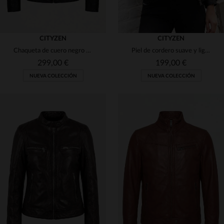
CITYZEN
CITYZEN
Chaqueta de cuero negro con cuello de motociclista
Piel de cordero suave y ligera para un spencer ajustado y elegante.
299,00 €
199,00 €
NUEVA COLECCIÓN
NUEVA COLECCIÓN
TALLAS DISPONIBLES
TALLAS DISPONIBLES
S
M
L
XL
2XL
XS
S
M
L
XL
3XL
4XL
5XL
2XL
3XL