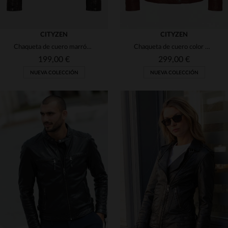
CITYZEN
CITYZEN
Chaqueta de cuero marrón chocolate con cuello de motociclista para mujer
Chaqueta de cuero color moca con cuello alto.
199,00 €
299,00 €
NUEVA COLECCIÓN
NUEVA COLECCIÓN
TALLAS DISPONIBLES
TALLAS DISPONIBLES
S
M
L
XL
2XL
S
M
L
XL
2XL
3XL
4XL
3XL
4XL