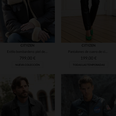
(17)
(7)
3XL
4XL
3XL
4XL
5XL
(89)
(6)
(13)
(16)
(176)
(2)
(16)
(34)
(71)
(19)
(25)
(6)
(49)
(33)
CITYZEN
CITYZEN
(26)
Estilo bombardero: piel de cordero marrón y forro de pelo beige.
Pantalones de cuero de cinco bolsillos
799,00 €
199,00 €
(3)
NUEVA COLECCIÓN
TODAS LAS TEMPORADAS
TALLAS DISPONIBLES
TALLAS DISPONIBLES
S
M
L
XL
2XL
36
38
40
42
44