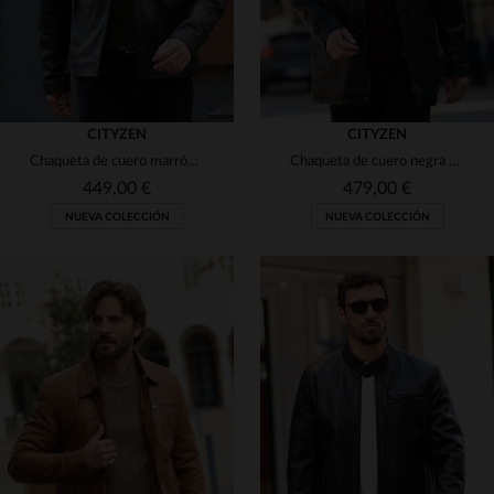
CITYZEN
CITYZEN
Chaqueta de cuero marrón con un diseño limpio de cuello de camisa y solapa desmontable.
Chaqueta de cuero negra para hombre con solapa desmontable
449,00 €
479,00 €
NUEVA COLECCIÓN
NUEVA COLECCIÓN
TALLAS DISPONIBLES
TALLAS DISPONIBLES
S
M
L
XL
2XL
S
M
L
XL
2XL
3XL
4XL
3XL
4XL