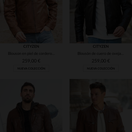
CITYZEN
CITYZEN
Blouson en piel de cordero coñac. Capucha desmontable y corte clásico.
Blousón de cuero de oveja negro, capucha desmontable y corte clásico.
259,00 €
259,00 €
NUEVA COLECCIÓN
NUEVA COLECCIÓN
TALLAS DISPONIBLES
TALLAS DISPONIBLES
S
M
L
XL
2XL
S
M
L
XL
2XL
3XL
4XL
5XL
3XL
4XL