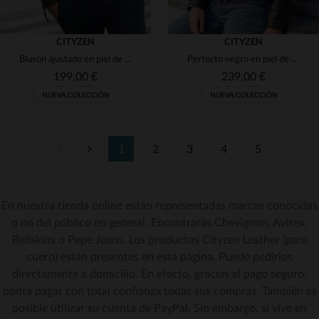
CITYZEN
CITYZEN
Blusón ajustado en piel de cordero negro, funcional y elegante.
Perfecto negro en piel de cordero curtida al vegetal, corte regular.
199,00 €
239,00 €
NUEVA COLECCIÓN
NUEVA COLECCIÓN
1
2
3
4
5
TALLAS DISPONIBLES
TALLAS DISPONIBLES
En nuestra tienda online están representadas marcas conocidas
S
M
L
XL
2XL
XS
S
M
L
XL
o no del público en general. Encontrarás Chevignon, Avirex,
Redskins o Pepe Jeans. Los productos Cityzen Leather (para
3XL
2XL
3XL
4XL
cuero) están presentes en esta página. Puede pedirlos
directamente a domicilio. En efecto, gracias al pago seguro,
podrá pagar con total confianza todas sus compras. También es
posible utilizar su cuenta de PayPal. Sin embargo, si vive en