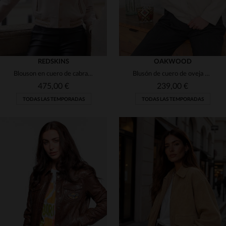
REDSKINS
OAKWOOD
Blouson en cuero de cabra rosa claro, corte slimfit y desenfadado.
Blusón de cuero de oveja blanco, slim fit y ligero para looks urbanos.
475,00 €
239,00 €
TODAS LAS TEMPORADAS
TODAS LAS TEMPORADAS
TALLAS DISPONIBLES
TALLAS DISPONIBLES
M
S
M