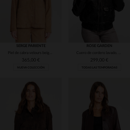
SERGE PARIENTE
ROSE GARDEN
Piel de cabra velours beige: blusón ligero, suave y de corte moderno.
Cuero de cordero lavado, estilo aviador con cuello de shearling.
365,00 €
299,00 €
NUEVA COLECCIÓN
TODAS LAS TEMPORADAS
TALLAS DISPONIBLES
TALLAS DISPONIBLES
S
M
L
XL
2XL
L
XL
2XL
3XL
4XL