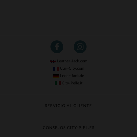
Leather-Jack.com
Cuir-City.com
Leder-Jack.de
City-Pelle.it
SERVICIO AL CLIENTE
Seguir mi pedido
Cambio & Reembolso
CONSEJOS CITY-PIEL.ES
Preguntas frecuentes