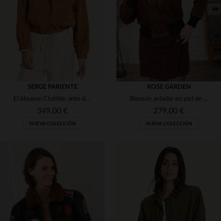
48
50
S
M
L
XL
2XL
(2)
(9)
SERGE PARIENTE
ROSE GARDEN
El blouson Clotilde: ante de cabra coñac, estilo bomber y corte slim.
Blousón aviador en piel de cordero lavada, tono cognac oscuro.
349,00 €
279,00 €
NUEVA COLECCIÓN
NUEVA COLECCIÓN
TALLAS DISPONIBLES
TALLAS DISPONIBLES