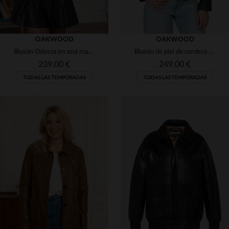
OAKWOOD
OAKWOOD
Blusón Odessa en azul marino: cuero de mouton suave y corte ajustado.
Blusón de piel de cordero negro BETHANY NOIR 501, corte ajustado.
239,00 €
249,00 €
TODAS LAS TEMPORADAS
TODAS LAS TEMPORADAS
TALLAS DISPONIBLES
TALLAS DISPONIBLES
S
M
M
L