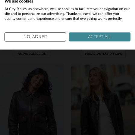
We use cookies
Would you like to be redirected to our English site?
At City-Piel.es, as elsewhere, we use cookies to facilitate your navigation on our
site and to personalize our advertising. Thanks to them, we can offer you
quality content and experience and ensure that everything works perfectly.
No
SERGE PARIENTE
OAKWOOD
Yes
NO, ADJUST
ACCEPT ALL
Chaqueta de cuero negra extragrande con cintura elástica
Blusón de cuero de oveja negro, matelassée y cálido para el invierno.
349,00 €
399,00 €
NUEVA COLECCIÓN
TODAS LAS TEMPORADAS
TALLAS DISPONIBLES
TALLAS DISPONIBLES
S
M
L
S
M
L
XL