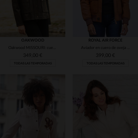
OAKWOOD
ROYAL AIR FORCE
Oakwood MISSOURI: cuero suede de cabra, corte evasado y estilo urbano.
Aviador en cuero de oveja camel, corte slim fit femenino, estilo RAF.
349,00 €
399,00 €
TODAS LAS TEMPORADAS
TODAS LAS TEMPORADAS
TALLAS DISPONIBLES
TALLAS DISPONIBLES
S
M
L
XS
S
M