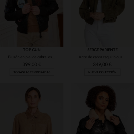
XS
S
M
L
XL
S
M
L
XL
2XL
TOP GUN
SERGE PARIENTE
Blusón en piel de cabra, estilo aviador, con detalles emblemáticos.
Ante de cabra caqui: blouson Clotilde, diseño slim y minimalista.
399,00 €
349,00 €
TODAS LAS TEMPORADAS
NUEVA COLECCIÓN
TALLAS DISPONIBLES
TALLAS DISPONIBLES
XL
2XL
M
L
XL