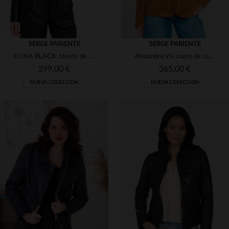
SERGE PARIENTE
SERGE PARIENTE
ELINA BLACK: blusón de cuero de cordero negro, corte recto.
Alexandra VS: cuero de cabra suédé en tono coñac, ligero y femenino.
299,00 €
365,00 €
NUEVA COLECCIÓN
NUEVA COLECCIÓN
TALLAS DISPONIBLES
TALLAS DISPONIBLES
L
XL
2XL
M
XL