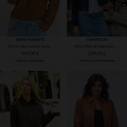
SERGE PARIENTE
OAKWOOD
Piel de cabra velours en tabaco. Corte slim, ligero y minimalista.
EMILIANA de Oakwood: piel de cordero azul, ligera y de corte ajustado.
369,00 €
239,00 €
NUEVA COLECCIÓN
TODAS LAS TEMPORADAS
TALLAS DISPONIBLES
TALLAS DISPONIBLES
M
L
XL
2XL
S
M
L