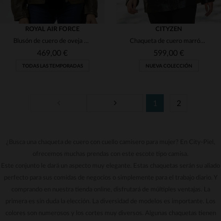
ROYAL AIR FORCE
CITYZEN
Blusón de cuero de oveja en kaki oscuro, corte regular.
Chaqueta de cuero marrón de largo medio con cuello camisero.
469,00 €
599,00 €
TODAS LAS TEMPORADAS
NUEVA COLECCIÓN
1
2
¿Busca una chaqueta de cuero con cuello camisero para mujer? En City-Piel,
TALLAS DISPONIBLES
TALLAS DISPONIBLES
ofrecemos muchas prendas con este escote tipo camisa.
L
XL
40
42
Este conjunto le dará un aspecto muy elegante. Estas chaquetas serán su aliado
perfecto para sus comidas de negocios o simplemente para el trabajo diario. Y
comprando en nuestra tienda online, disfrutará de múltiples ventajas. La
primera es sin duda la elección. La diversidad de modelos es importante. Los
colores son numerosos y los cortes muy diversos. Algunas chaquetas tienen