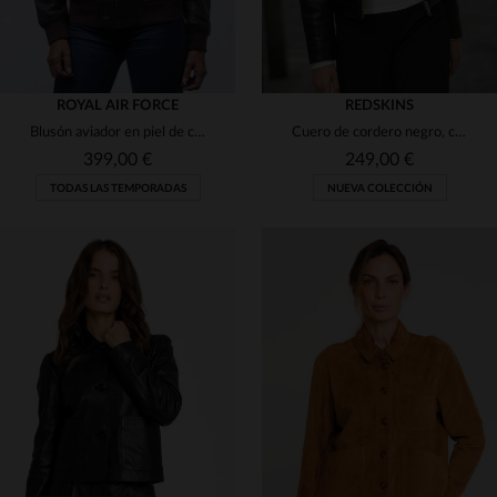
ROYAL AIR FORCE
REDSKINS
Blusón aviador en piel de cordero, corte slim y estilo RAF años 50.
Cuero de cordero negro, corte recto. Diseño elegante y versátil.
399,00 €
249,00 €
TODAS LAS TEMPORADAS
NUEVA COLECCIÓN
TALLAS DISPONIBLES
TALLAS DISPONIBLES
S
M
L
S
L