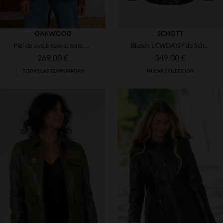
OAKWOOD
SCHOTT
Piel de oveja suave, tono marrón fauve o negro. Corte regular.
Blusón LCWDAISY de Schott: piel de cordero lavada y corte oversize.
269,00 €
349,00 €
TODAS LAS TEMPORADAS
NUEVA COLECCIÓN
TALLAS DISPONIBLES
TALLAS DISPONIBLES
S
S
M