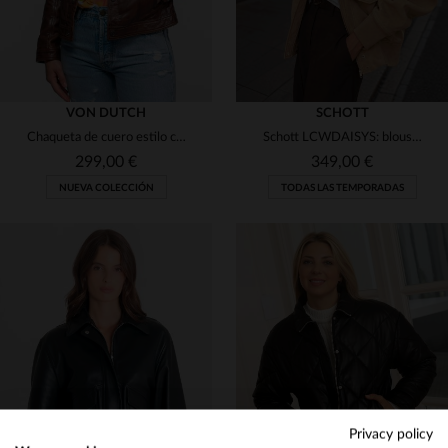
VON DUTCH
SCHOTT
Chaqueta de cuero estilo camionero marrón para mujer con parches
Schott LCWDAISYS: blouson aviador en cuero de cabra velours, oversize.
299,00 €
349,00 €
NUEVA COLECCIÓN
TODAS LAS TEMPORADAS
TALLAS DISPONIBLES
TALLAS DISPONIBLES
M
L
XL
XS
S
M
L
XL
Privacy policy