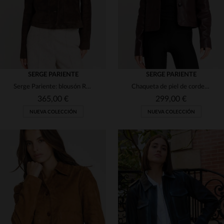
SERGE PARIENTE
SERGE PARIENTE
Serge Pariente: blousón ROMA en piel de cabra velours marrón oscuro.
Chaqueta de piel de cordero en burdeos oscuro, corte recto y elegante.
365,00 €
299,00 €
NUEVA COLECCIÓN
NUEVA COLECCIÓN
TALLAS DISPONIBLES
TALLAS DISPONIBLES
S
M
L
XL
S
M
L
XL