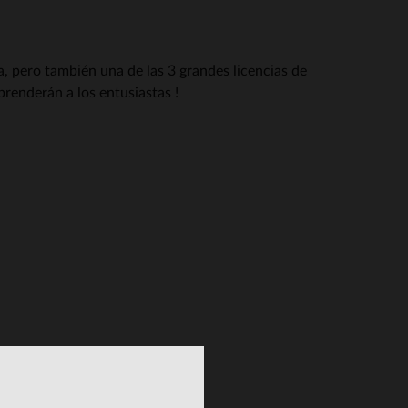
, pero también una de las 3 grandes licencias de
prenderán a los entusiastas !