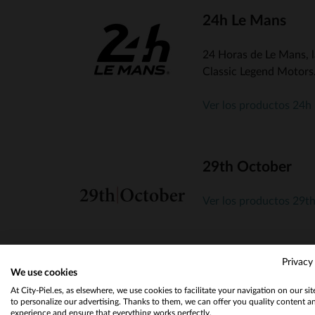
24h Le Mans
24 Horas de Le Mans, l
Classic Legend Motors. 
Ver los productos 24h
29th October
Ver los productos 29t
Privacy
We use cookies
Acdc
At City-Piel.es, as elsewhere, we use cookies to facilitate your navigation on our si
to personalize our advertising. Thanks to them, we can offer you quality content a
experience and ensure that everything works perfectly.