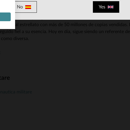
n Sídney, de la mano de los hermanos Angus y Malcolm Young. De
No
Yes
, enérgico, con riffs potentes y una actitud rock’n’roll sin con
s de un sonido ya legendario. En 1980, el álbum Back in Black, l
AC/DC al estrellato con más de 50 millones de copias vendidas. P
guido fiel a su esencia. Hoy en día, sigue siendo un referente d
a como diversa.
c
tare
nautica militare