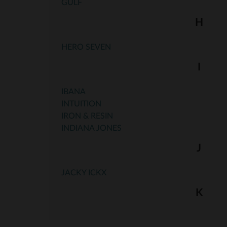
GULF
H
HERO SEVEN
I
IBANA
INTUITION
IRON & RESIN
INDIANA JONES
J
JACKY ICKX
K