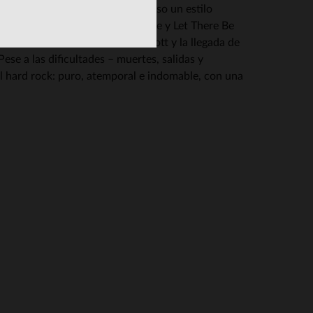
sde sus inicios, la banda impuso un estilo
cesiones. Discos como High Voltage y Let There Be
anzado tras la muerte de Bon Scott y la llegada de
ese a las dificultades – muertes, salidas y
el hard rock: puro, atemporal e indomable, con una