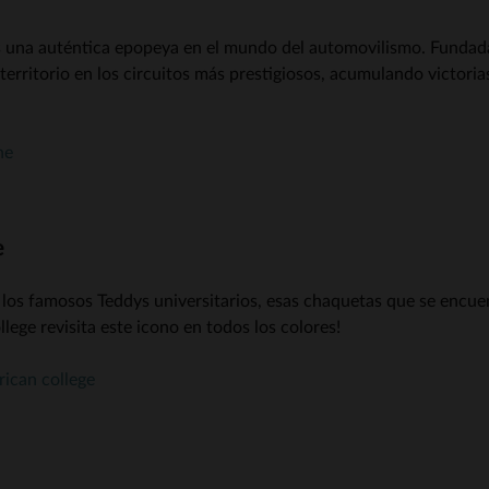
es una auténtica epopeya en el mundo del automovilismo. Fundada
rritorio en los circuitos más prestigiosos, acumulando victorias
ne
e
os famosos Teddys universitarios, esas chaquetas que se encuen
ege revisita este icono en todos los colores!
ican college