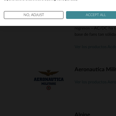
AC/DC nació en 1973 e
propio: hard rock crudo
NO, ADJUST
ACCEPT ALL
Rock marcaron las base
Brian Johnson, llevó a 
regresos – AC/DC ha se
base de fans tan sólid
Ver los productos Acd
Aeronautica Mili
Ver los productos Aero
Alpine