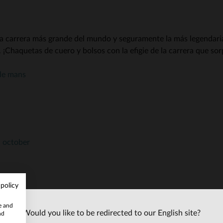
a carrera más grande del mundo y seguramente la más legendaria
¡Chaquetas de cuero y bolsos con la efigie de la carrera que sor
 le mans
h october
 policy
te and
Would you like to be redirected to our English site?
nd