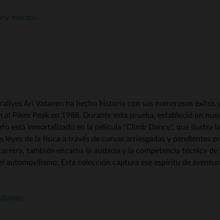
ony morato
e rallyes Ari Vatanen ha hecho historia con sus numerosos éxit
n al Pikes Peak en 1988. Durante esta prueba, estableció un nu
fo está inmortalizado en la película "Climb Dance", que ilustra 
s leyes de la física a través de curvas arriesgadas y pendientes
u carrera, también encarna la audacia y la competencia técnica 
l automovilismo. Esta colección captura ese espíritu de aventura
vatanen