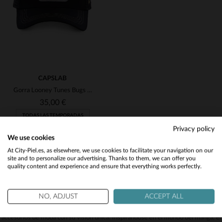
CAPSLAB
Gorra Looney Tunes Bugs Bunny
35,00 €
TODAS LAS TEMPORADAS
Privacy policy
We use cookies
Would you like to be redirected to our English site?
At City-Piel.es, as elsewhere, we use cookies to facilitate your navigation on our
site and to personalize our advertising. Thanks to them, we can offer you
Capslab, la revolución de la moda en la cultura
quality content and experience and ensure that everything works perfectly.
No
pop desde 2018
Yes
TALLAS DISPONIBLES
NO, ADJUST
ACCEPT ALL
Desde su lanzamiento en 2018, Capslab ha revolucionado el mundo de los
TU
accesorios de moda con su visión única. Inspirándose en el mundo del manga, el