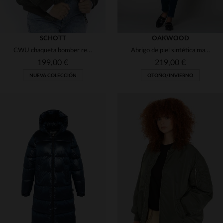
SCHOTT
OAKWOOD
CWU chaqueta bomber retro oversize caqui
Abrigo de piel sintética marrón
199,00 €
219,00 €
NUEVA COLECCIÓN
OTOÑO/INVIERNO
TALLAS DISPONIBLES
TALLAS DISPONIBLES
XS
S
M
L
XL
L
XL