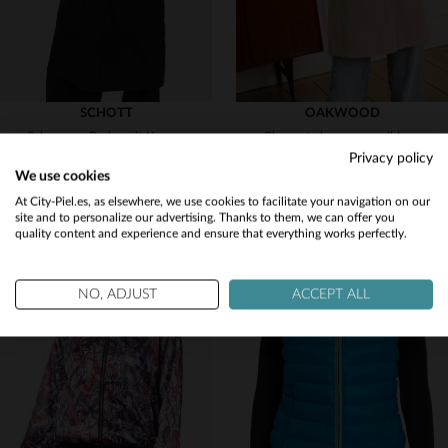
SCHOTT
OAKWOOD
Schwarzer Parka mit Kapuze und mehreren Taschen und gestepptem Nylonfutter
Chaqueta larga reversible mujer color café
Privacy policy
250,00 €
349,00 €
We use cookies
NUEVA COLECCIÓN
OTOÑO/INVIERNO
Would you like to be redirected to our English site?
At City-Piel.es, as elsewhere, we use cookies to facilitate your navigation on our
site and to personalize our advertising. Thanks to them, we can offer you
quality content and experience and ensure that everything works perfectly.
No
Yes
NO, ADJUST
ACCEPT ALL
TALLAS DISPONIBLES
TALLAS DISPONIBLES
M
L
XL
L
XL