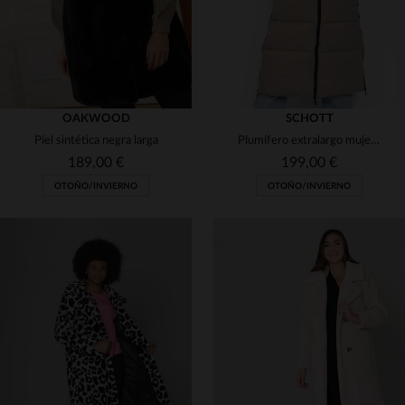
OAKWOOD
SCHOTT
Piel sintética negra larga
Plumífero extralargo mujer sin mangas de nailon reciclado beige
189,00 €
199,00 €
OTOÑO/INVIERNO
OTOÑO/INVIERNO
TALLAS DISPONIBLES
TALLAS DISPONIBLES
S
XS
S
L