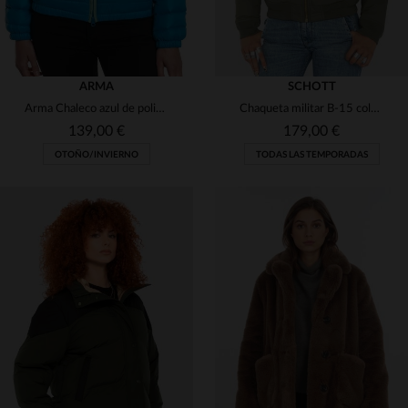
ARMA
SCHOTT
Arma Chaleco azul de poliamida para mujer
Chaqueta militar B-15 color salvia y beige
139,00 €
179,00 €
OTOÑO/INVIERNO
TODAS LAS TEMPORADAS
TALLAS DISPONIBLES
TALLAS DISPONIBLES
34
36
XS
S