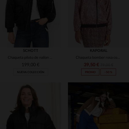
XS
S
M
L
XL
XS
S
M
L
SCHOTT
KAPORAL
Chaqueta piloto de nailon reciclado negra
Chaqueta bomber rosa con estampado de leopardo
199,00 €
39,50 €
79,00 €
NUEVA COLECCIÓN
PROMO
−50 %
TALLAS DISPONIBLES
TALLAS DISPONIBLES