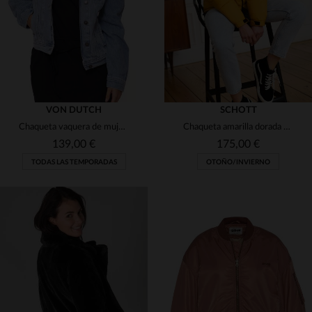
VON DUTCH
SCHOTT
Chaqueta vaquera de mujer con parches
Chaqueta amarilla dorada para mujer
139,00 €
175,00 €
TODAS LAS TEMPORADAS
OTOÑO/INVIERNO
TALLAS DISPONIBLES
TALLAS DISPONIBLES
XS
S
L
XS
S
M