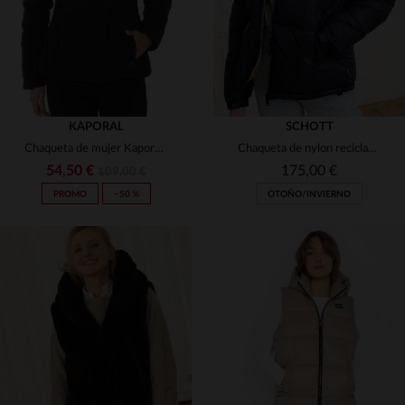
KAPORAL
SCHOTT
Chaqueta de mujer Kaporal negra
Chaqueta de nylon reciclado eco-responsable en azul marino
54,50 €
175,00 €
109,00 €
PROMO
−50 %
OTOÑO/INVIERNO
TALLAS DISPONIBLES
TALLAS DISPONIBLES
XS
S
M
L