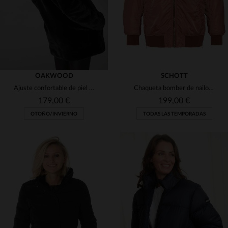
OAKWOOD
SCHOTT
Ajuste confortable de piel sintética gris
Chaqueta bomber de nailon de color rosa empolvado
179,00 €
199,00 €
OTOÑO/INVIERNO
TODAS LAS TEMPORADAS
TALLAS DISPONIBLES
TALLAS DISPONIBLES
M
L
L
XL