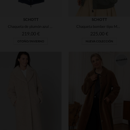
SCHOTT
SCHOTT
Chaqueta de plumón azul marino extra larga y brillante
Chaqueta bomber tipo MA-1 verde corte largo oversize para mujer
219,00 €
225,00 €
OTOÑO/INVIERNO
NUEVA COLECCIÓN
TALLAS DISPONIBLES
TALLAS DISPONIBLES
S
S
L