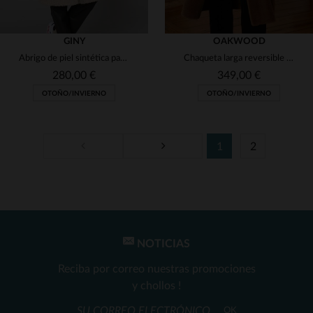
GINY
OAKWOOD
Abrigo de piel sintética para mujer
Chaqueta larga reversible de lana para mujer
280,00 €
349,00 €
OTOÑO/INVIERNO
OTOÑO/INVIERNO
1
2
TALLAS DISPONIBLES
TALLAS DISPONIBLES
38
40
L
NOTICIAS
Reciba por correo nuestras promociones
y chollos !
OK