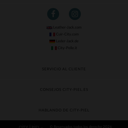
Leather-Jack.com
Cuir-City.com
Leder-Jack.de
City-Pelle.it
SERVICIO AL CLIENTE
Seguir mi pedido
Cambio & Reembolso
CONSEJOS CITY-PIEL.ES
Preguntas frecuentes
Cuidado de la piel
Entrega gratis
Contacte con el servicio de atención al cliente
Guía de materiales
HABLANDO DE CITY-PIEL
Guia de talla
Descubra City-piel
© Reservados todos los derecho 2026