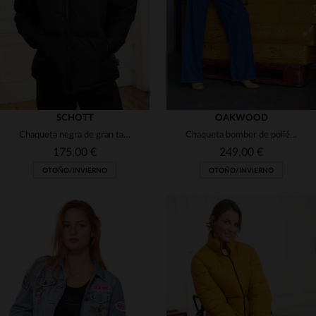
XS
S
M
L
XL
S
M
SCHOTT
OAKWOOD
Chaqueta negra de gran tamaño en nylon reciclado
Chaqueta bomber de poliéster con efecto de piel de oveja
175,00 €
249,00 €
OTOÑO/INVIERNO
OTOÑO/INVIERNO
TALLAS DISPONIBLES
TALLAS DISPONIBLES
XS
S
M
L
L
XL