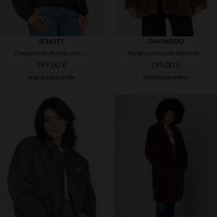
SCHOTT
OAKWOOD
Chaqueta de plumas con capucha color caqui y negro
Abrigo corto sobredimensionado de piel sintética
199,00 €
199,00 €
NUEVA COLECCIÓN
OTOÑO/INVIERNO
TALLAS DISPONIBLES
TALLAS DISPONIBLES
M
L
L