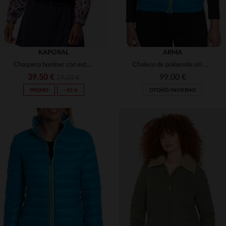
KAPORAL
ARMA
Chaqueta bomber con estampado de pitón
Chaleco de poliamida sin mangas para mujer Arma
39,50 €
99,00 €
79,00 €
PROMO
−50 %
OTOÑO/INVIERNO
TALLAS DISPONIBLES
TALLAS DISPONIBLES
S
M
34
36