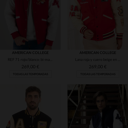
(5)
(1)
AMERICAN COLLEGE
AMERICAN COLLEGE
REF 71 rojo/blanco: bi-materia y estilo *college* clásico.
Lana roja y cuero beige en un teddy urbano de American College.
(4)
(5)
269,00 €
269,00 €
TODAS LAS TEMPORADAS
TODAS LAS TEMPORADAS
(1)
(5)
(5)
TALLAS DISPONIBLES
TALLAS DISPONIBLES