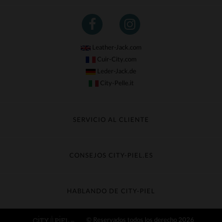
Leather-Jack.com
Cuir-City.com
Leder-Jack.de
City-Pelle.it
SERVICIO AL CLIENTE
Seguir mi pedido
Cambio & Reembolso
CONSEJOS CITY-PIEL.ES
Preguntas frecuentes
Cuidado de la piel
Entrega gratis
Contacte con el servicio de atención al cliente
Guía de materiales
HABLANDO DE CITY-PIEL
Guia de talla
Descubra City-piel
© Reservados todos los derecho 2026