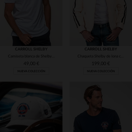
3XL
4XL
TU
CARROLL SHELBY
CARROLL SHELBY
Camiseta blanca de Shelby con logotipo grande en la espalda
Chaqueta Shelby de lona color crudo con cuello motero
49,00 €
199,00 €
NUEVA COLECCIÓN
NUEVA COLECCIÓN
TALLAS DISPONIBLES
S
M
L
XL
2XL
TALLAS DISPONIBLES
S
M
L
XL
3XL
4XL