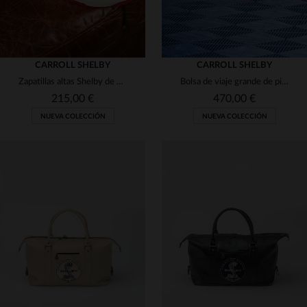
CARROLL SHELBY
CARROLL SHELBY
Zapatillas altas Shelby de piel color crudo
Bolsa de viaje grande de piel estilo racing azul royal
215,00 €
470,00 €
NUEVA COLECCIÓN
NUEVA COLECCIÓN
TALLAS DISPONIBLES
TALLAS DISPONIBLES
40
42
43
44
TU