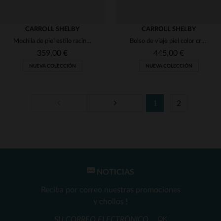
CARROLL SHELBY
CARROLL SHELBY
Mochila de piel estilo racing color crudo
Bolso de viaje piel color crudo estilo Racing
359,00 €
445,00 €
NUEVA COLECCIÓN
NUEVA COLECCIÓN
1
2
TALLAS DISPONIBLES
TALLAS DISPONIBLES
TU
TU
NOTICIAS
Reciba por correo nuestras promociones
y chollos !
OK