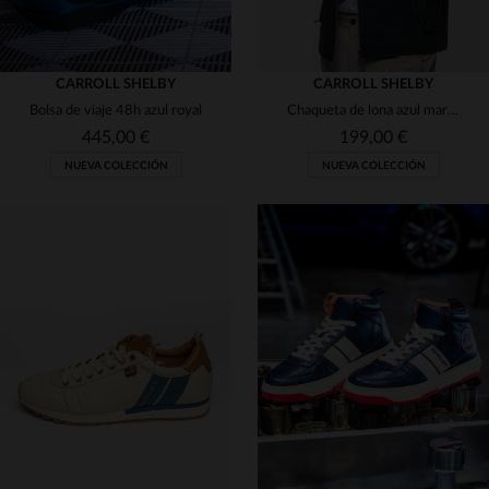
CARROLL SHELBY
CARROLL SHELBY
Bolsa de viaje 48h azul royal
Chaqueta de lona azul marino Shelby
445,00 €
199,00 €
NUEVA COLECCIÓN
NUEVA COLECCIÓN
TALLAS DISPONIBLES
S
M
L
XL
2XL
TALLAS DISPONIBLES
TU
3XL
4XL