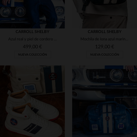
CARROLL SHELBY
CARROLL SHELBY
Azul real y piel de cordero para un blusón racing con esencia Shelby.
Mochila de lona azul marino Shelby
499,00 €
129,00 €
NUEVA COLECCIÓN
NUEVA COLECCIÓN
TALLAS DISPONIBLES
M
L
XL
2XL
3XL
TALLAS DISPONIBLES
4XL
5XL
TU