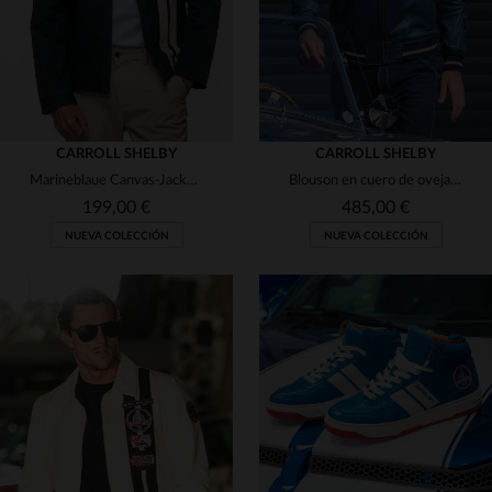
CARROLL SHELBY
CARROLL SHELBY
Marineblaue Canvas-Jacke mit Shelby-Aufnähern
Blouson en cuero de oveja azul royal. Inspiración Shelby Cobra.
199,00 €
485,00 €
NUEVA COLECCIÓN
NUEVA COLECCIÓN
TALLAS DISPONIBLES
TALLAS DISPONIBLES
S
M
L
XL
2XL
S
M
L
XL
2XL
4XL
3XL
4XL
5XL