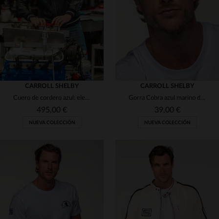
45
46
45
CARROLL SHELBY
CARROLL SHELBY
Cuero de cordero azul: elegancia y deporte en el blouson Dallas.
Gorra Cobra azul marino de Carroll Shelby
495,00 €
39,00 €
NUEVA COLECCIÓN
NUEVA COLECCIÓN
TALLAS DISPONIBLES
S
M
L
XL
2XL
TALLAS DISPONIBLES