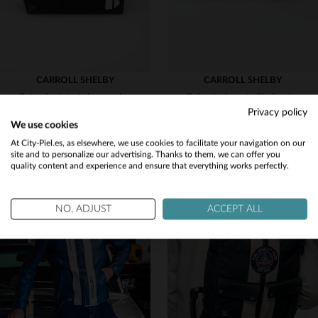
CARROLL SHELBY
CARROLL SHELBY
Bolsa de viaje de lona azul marino de 48 horas
Bolsa de deporte Shelby de lona color crudo
Privacy policy
149,00 €
165,00 €
We use cookies
NUEVA COLECCIÓN
NUEVA COLECCIÓN
Would you like to be redirected to our English site?
At City-Piel.es, as elsewhere, we use cookies to facilitate your navigation on our
site and to personalize our advertising. Thanks to them, we can offer you
quality content and experience and ensure that everything works perfectly.
No
Yes
NO, ADJUST
ACCEPT ALL
TALLAS DISPONIBLES
TALLAS DISPONIBLES
TU
TU