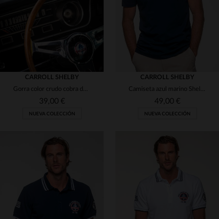
CARROLL SHELBY
CARROLL SHELBY
Gorra color crudo cobra de Carroll Shelby
Camiseta azul marino Shelby para hombre
39,00 €
49,00 €
NUEVA COLECCIÓN
NUEVA COLECCIÓN
TALLAS DISPONIBLES
TALLAS DISPONIBLES
TU
S
M
L
XL