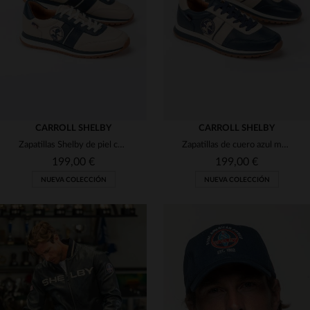
(31)
(31)
(12)
(6)
(5)
CARROLL SHELBY
CARROLL SHELBY
(13)
Zapatillas Shelby de piel color crudo
Zapatillas de cuero azul marino Shelby
(3)
199,00 €
199,00 €
NUEVA COLECCIÓN
NUEVA COLECCIÓN
(2)
(3)
(3)
TALLAS DISPONIBLES
TALLAS DISPONIBLES
(31)
40
41
42
43
44
40
41
42
43
44