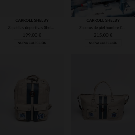
CARROLL SHELBY
CARROLL SHELBY
Zapatillas deportivas Shelby de piel color crudo
Zapatos de piel hombre Carroll Shelby COBRA SHELBY BLEU MARINE
199,00 €
215,00 €
NUEVA COLECCIÓN
NUEVA COLECCIÓN
TALLAS DISPONIBLES
41
42
43
44
45
TALLAS DISPONIBLES
41
42
43
44
45
46