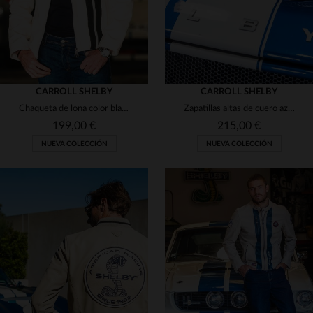
CARROLL SHELBY
CARROLL SHELBY
Chaqueta de lona color blanquecino con parches de Shelby
Zapatillas altas de cuero azul Shelby
199,00 €
215,00 €
NUEVA COLECCIÓN
NUEVA COLECCIÓN
TALLAS DISPONIBLES
TALLAS DISPONIBLES
M
L
XL
42
43
44
46