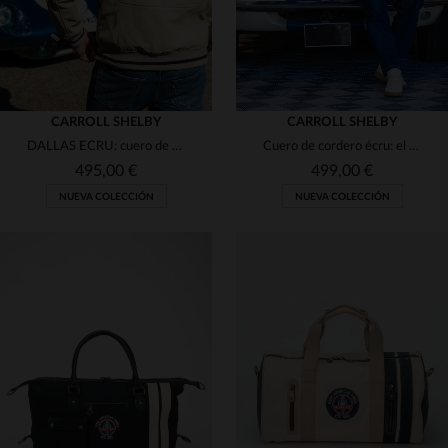
CARROLL SHELBY
CARROLL SHELBY
DALLAS ECRU: cuero de oveja en estilo bomber, homenaje a Shelby.
Cuero de cordero écru: el espíritu Shelby en un blusón ligero.
495,00 €
499,00 €
NUEVA COLECCIÓN
NUEVA COLECCIÓN
TALLAS DISPONIBLES
S
M
L
XL
2XL
TALLAS DISPONIBLES
3XL
4XL
S
M
L
XL