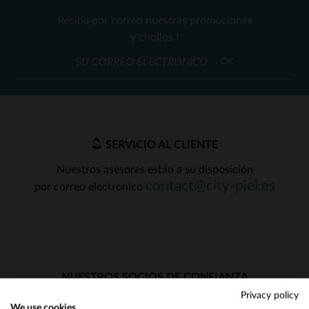
Reciba por correo nuestras promociones
y chollos !
OK
SERVICIO AL CLIENTE
Nuestros asesores están a su disposición
contact@city-piel.es
por correo electronico
NUESTROS SOCIOS DE CONFIANZA
Privacy policy
We use cookies