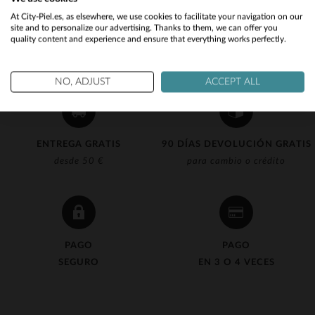
Would you like to be redirected to our English site?
At City-Piel.es, as elsewhere, we use cookies to facilitate your navigation on our
site and to personalize our advertising. Thanks to them, we can offer you
quality content and experience and ensure that everything works perfectly.
No
Yes
NO, ADJUST
ACCEPT ALL
ENTREGA GRATIS
90 DÍAS DEVOLUCIÓN GRATIS
desde 50 €
para cambio o crédito
PAGO
PAGO
SEGURO
EN 3 O 4 VECES