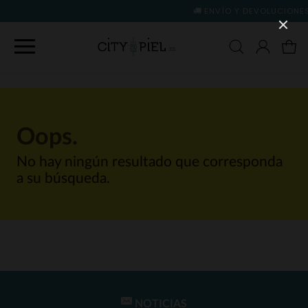
ENVÍO Y DEVOLUCIONES GRATIS
(ver cond
Oops.
No hay ningún resultado que corresponda
a su búsqueda.
NOTICIAS