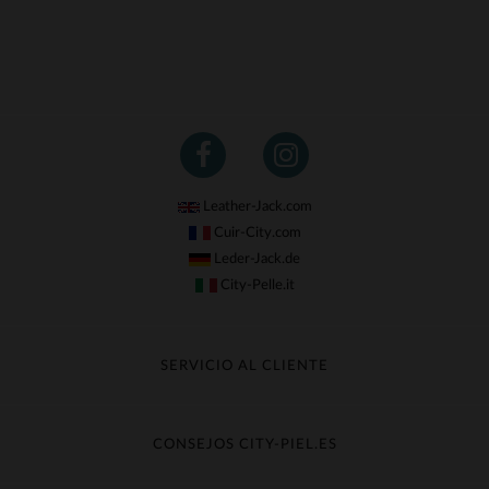
Leather-Jack.com
Cuir-City.com
Leder-Jack.de
City-Pelle.it
SERVICIO AL CLIENTE
Seguir mi pedido
Cambio & Reembolso
CONSEJOS CITY-PIEL.ES
Preguntas frecuentes