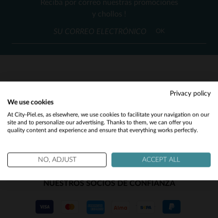
Reciba por correo nuestras promociones
M
y chollos !
(23)
OK
(84)
(300)
(22)
(2)
SERVICIO AL CLIENTE
Privacy policy
We use cookies
(154)
Nuestros asesores están a su disposición
Would you like to be redirected to our English site?
At City-Piel.es, as elsewhere, we use cookies to facilitate your navigation on our
contact@city-piel.es
por correo electronico
(2)
site and to personalize our advertising. Thanks to them, we can offer you
quality content and experience and ensure that everything works perfectly.
No
(4)
Yes
(3)
NO, ADJUST
ACCEPT ALL
(2)
NUESTROS SOCIOS DE CONFIANZA
(16)
(13)