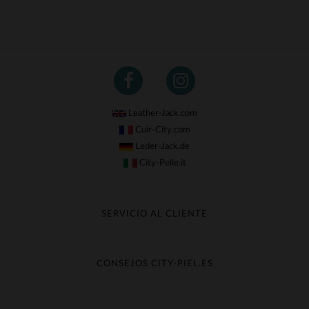
(3)
(14)
(5)
(4)
(15)
Leather-Jack.com
(367)
Cuir-City.com
Leder-Jack.de
(3)
City-Pelle.it
(325)
(65)
SERVICIO AL CLIENTE
(1)
Seguir mi pedido
(7)
Cambio & Reembolso
CONSEJOS CITY-PIEL.ES
(15)
Preguntas frecuentes
Cuidado de la piel
Entrega gratis
(1)