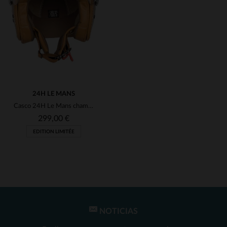
(96)
(81)
(1)
(4)
(1)
24H LE MANS
(8)
Casco 24H Le Mans champagne edición limitada
(6)
299,00 €
EDITION LIMITÉE
(1)
(3)
(1)
(30)
(2)
NOTICIAS
TALLAS DISPONIBLES
(7)