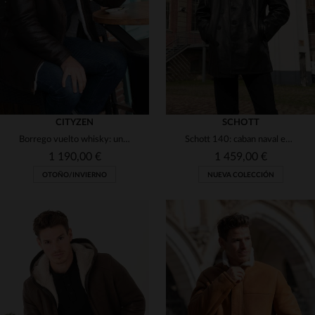
S
XL
2XL
3XL
62
CITYZEN
SCHOTT
Borrego vuelto whisky: un básico chic y resistente para el invierno.
Schott 140: caban naval en piel de vacuno desnuda. Hecho en EE.UU.
1 190,00 €
1 459,00 €
OTOÑO/INVIERNO
NUEVA COLECCIÓN
TALLAS DISPONIBLES
TALLAS DISPONIBLES