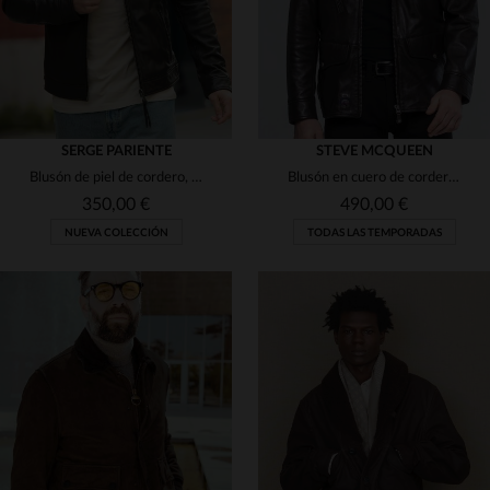
SERGE PARIENTE
STEVE MCQUEEN
Blusón de piel de cordero, cuello camisa y corte slim fit.
Blusón en cuero de cordero oscuro, estilo McQueen. Corte clásico.
350,00 €
490,00 €
NUEVA COLECCIÓN
TODAS LAS TEMPORADAS
TALLAS DISPONIBLES
TALLAS DISPONIBLES
S
L
L
3XL
4XL