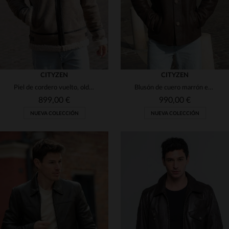
CITYZEN
CITYZEN
Piel de cordero vuelto, old sable. Bombardero con capucha de Cityzen.
Blusón de cuero marrón envejecido, corte regular en piel de cordero.
899,00 €
990,00 €
NUEVA COLECCIÓN
NUEVA COLECCIÓN
TALLAS DISPONIBLES
TALLAS DISPONIBLES
48
50
52
56
48
52
54
56
58