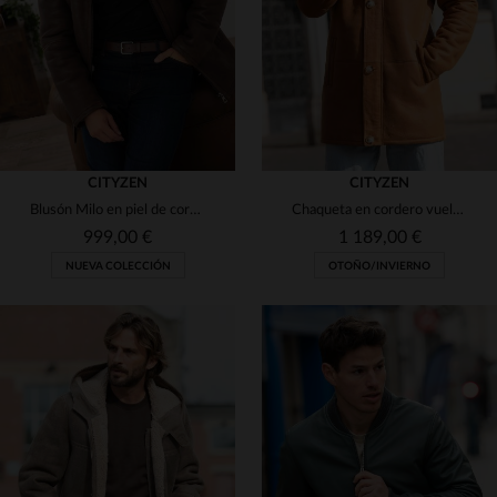
50
52
54
56
58
40
42
44
46
48
CITYZEN
CITYZEN
Blusón Milo en piel de cordero retornada, marrón y corte regular.
Chaqueta en cordero vuelto whisky, corte regular. Cálida y resistente.
999,00 €
1 189,00 €
NUEVA COLECCIÓN
OTOÑO/INVIERNO
TALLAS DISPONIBLES
48
50
52
54
56
TALLAS DISPONIBLES
58
48
50
52
54
56