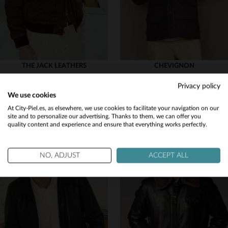
THE JACK LEATHERS
CHEVIGNON
Ante quemado whisky, blouson triestacional con forro extraíble.
Chevignon: abrigo de vachetta cacao con cuello de piel de cordero.
Privacy policy
649,00 €
1 099,00 €
We use cookies
Would you like to be redirected to our English site?
TODAS LAS TEMPORADAS
OTOÑO/INVIERNO
At City-Piel.es, as elsewhere, we use cookies to facilitate your navigation on our
site and to personalize our advertising. Thanks to them, we can offer you
quality content and experience and ensure that everything works perfectly.
No
Yes
NO, ADJUST
ACCEPT ALL
TALLAS DISPONIBLES
TALLAS DISPONIBLES
52
58
L
XL