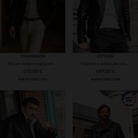
3XL
4XL
3XL
CHEVIGNON
CITYZEN
Piel de cordero negra para el blouson Trooper Negro de Chevignon.
Elegante y sofisticada chaqueta de cuero negro brillante con cuello de motociclista.
570,00 €
499,00 €
NUEVA COLECCIÓN
NUEVA COLECCIÓN
TALLAS DISPONIBLES
50
54
56
58
60
TALLAS DISPONIBLES