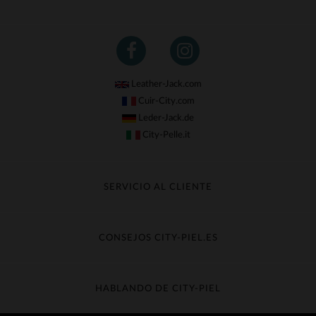
Leather-Jack.com
Cuir-City.com
Leder-Jack.de
City-Pelle.it
SERVICIO AL CLIENTE
Seguir mi pedido
Cambio & Reembolso
CONSEJOS CITY-PIEL.ES
Preguntas frecuentes
Cuidado de la piel
Entrega gratis
Contacte con el servicio de atención al cliente
Guía de materiales
HABLANDO DE CITY-PIEL
Guia de talla