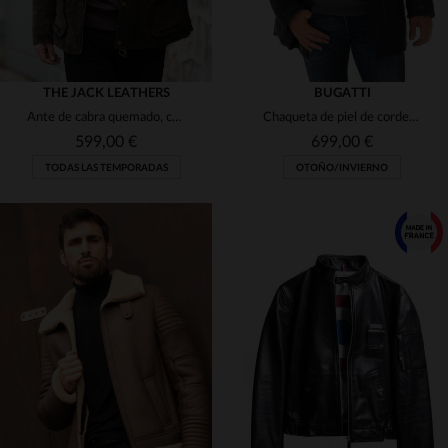
THE JACK LEATHERS
BUGATTI
Ante de cabra quemado, corte regular. Elegancia práctica y versátil.
Chaqueta de piel de cordero azul Bugatti
599,00 €
699,00 €
TODAS LAS TEMPORADAS
OTOÑO/INVIERNO
TALLAS DISPONIBLES
TALLAS DISPONIBLES
58
50