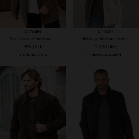
CITYZEN
CITYZEN
Chaqueta de cordero vuelto en tono arena, cálida y con patina vintage.
Piel de cordero vuelto en tono old sable: blousón cálido y resistente.
999,00 €
1 190,00 €
OTOÑO/INVIERNO
NUEVA COLECCIÓN
TALLAS DISPONIBLES
TALLAS DISPONIBLES
56
60
50
56