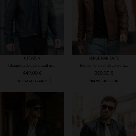
(11)
(1)
3XL
4XL
3XL
4XL
(9)
(4)
(5)
(1)
CITYZEN
SERGE PARIENTE
Chaqueta de cuero azul marino con un diseño limpio de cuello de camisa y solapa extraíble.
Blouson en piel de cordero canela, ligero y de corte slim fit.
449,00 €
350,00 €
NUEVA COLECCIÓN
NUEVA COLECCIÓN
TALLAS DISPONIBLES
TALLAS DISPONIBLES
S
M
L
XL
2XL
S
M
L
XL
2XL