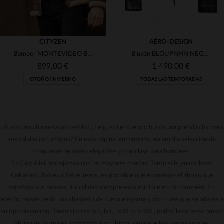
CITYZEN
AÉRO-DESIGN
Bomber MONTEVIDEO BROWN en piel de cordero vuelto, cálido y slim.
Blusón BLOUPNHN NEGRO en cuero de cordero, edición limitada francesa.
899,00 €
1 490,00 €
OTOÑO/INVIERNO
TODAS LAS TEMPORADAS
¿Busca una chaqueta con estilo? ¿Le gusta el cuero y busca una prenda chic para
sus salidas con amigos? En esta página, encontrará una amplia selección de
chaquetas de cuero elegantes y con clase para hombres.
TALLAS DISPONIBLES
TALLAS DISPONIBLES
En City-Piel, trabajamos con las mayores marcas. Tanto si le gusta llevar
Oakwood, Avirex o Pepe Jeans, es probable que encuentre el abrigo que
3XL
50
satisfaga sus deseos. ¡La calidad siempre está ahí! La elección también. En
efecto, puede pedir una chaqueta de cuero elegante y con clase que se adapte a
su tipo de cuerpo. Tanto si viste la S, la L, la XL o la 3XL, podrá llevar este nuevo
abrigo de forma muy cómoda. Por último, sepa que hay varios colores