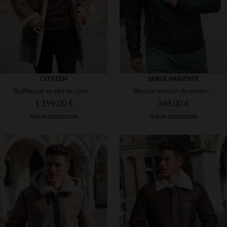
CITYZEN
SERGE PARIENTE
Dufflecoat en piel de cordero invertido, tono beige mate de Cityzen.
Blouson en cuer de cordero azul ópalo, corte slimfit y estilo chic.
1 199,00 €
349,00 €
NUEVA COLECCIÓN
NUEVA COLECCIÓN
TALLAS DISPONIBLES
TALLAS DISPONIBLES
48
52
54
56
M
L
2XL