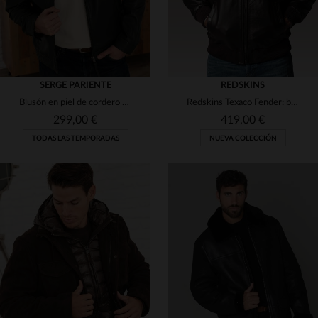
SERGE PARIENTE
REDSKINS
Blusón en piel de cordero verde. Corte regular y diseño atemporal.
Redskins Texaco Fender: blouson aviador en cuero de vachetta marrón.
299,00 €
419,00 €
TODAS LAS TEMPORADAS
NUEVA COLECCIÓN
TALLAS DISPONIBLES
TALLAS DISPONIBLES
2XL
3XL
S
L
XL