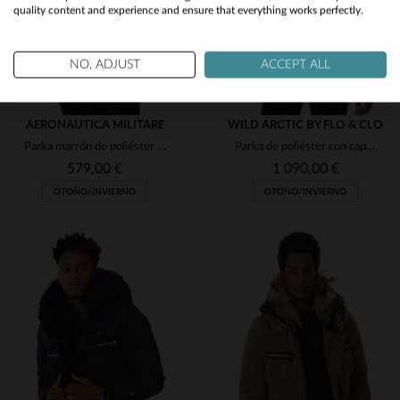
quality content and experience and ensure that everything works perfectly.
No
Yes
NO, ADJUST
ACCEPT ALL
AERONAUTICA MILITARE
WILD ARCTIC BY FLO & CLO
Parka marrón de poliéster para hombre
Parka de poliéster con capucha y piel
579,00 €
1 090,00 €
OTOÑO/INVIERNO
OTOÑO/INVIERNO
TALLAS DISPONIBLES
TALLAS DISPONIBLES
50
48