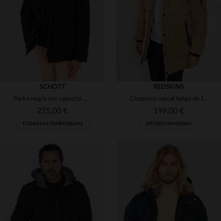
S
M
L
2XL
XL
2XL
3XL
SCHOTT
REDSKINS
Parka negra con capucha multibolsillos
Chaqueta casual beige de largo medio
225,00 €
199,00 €
TODAS LAS TEMPORADAS
OTOÑO/INVIERNO
TALLAS DISPONIBLES
TALLAS DISPONIBLES