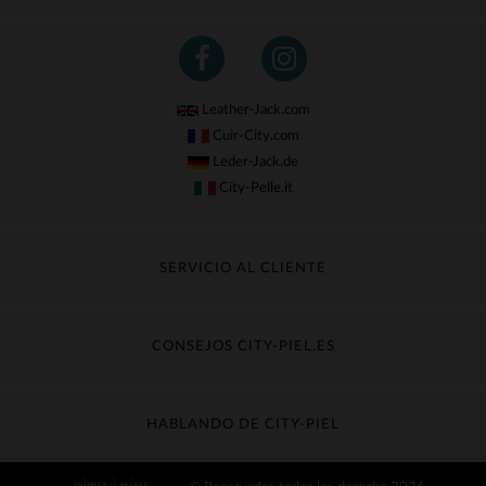
Leather-Jack.com
Cuir-City.com
Leder-Jack.de
City-Pelle.it
SERVICIO AL CLIENTE
Seguir mi pedido
Cambio & Reembolso
CONSEJOS CITY-PIEL.ES
Preguntas frecuentes
Cuidado de la piel
Entrega gratis
Contacte con el servicio de atención al cliente
Guía de materiales
HABLANDO DE CITY-PIEL
Guia de talla
Descubra City-piel