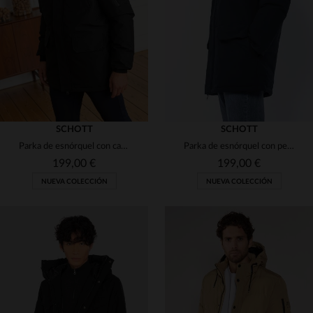
(1)
(1)
(1)
(1)
(14)
(7)
(1)
(8)
(5)
SCHOTT
SCHOTT
Parka de esnórquel con capucha de piel desmontable
Parka de esnórquel con pelo sintético desmontable
(1)
(3)
(1)
199,00 €
199,00 €
NUEVA COLECCIÓN
NUEVA COLECCIÓN
(10)
(5)
(4)
TALLAS DISPONIBLES
TALLAS DISPONIBLES