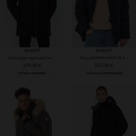
S
L
XL
S
SCHOTT
SCHOTT
Parka larga negra para hombre.
Parka BAIRON NAVY de Schott: algodón y nylon, resistente y funcional.
199,00 €
225,00 €
OTOÑO/INVIERNO
TODAS LAS TEMPORADAS
TALLAS DISPONIBLES
TALLAS DISPONIBLES
S
2XL
XL
3XL