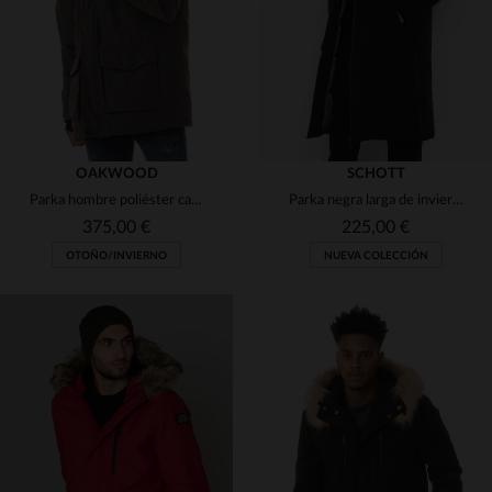
OAKWOOD
SCHOTT
Parka hombre poliéster caqui oscuro
Parka negra larga de invierno
375,00 €
225,00 €
OTOÑO/INVIERNO
NUEVA COLECCIÓN
TALLAS DISPONIBLES
TALLAS DISPONIBLES
M
L