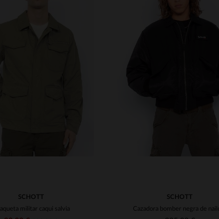
ALLAS DISPONIBLES
S
M
L
XL
2XL
TALLAS DISPONIBLE
3XL
4XL
5XL
M
L
XL
2XL
3
SCHOTT
SCHOTT
aqueta militar caqui salvia