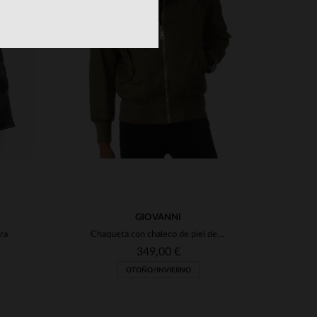
TALLAS DISPONIBLES
S
M
L
XL
2XL
3XL
S
3XL
4XL
5XL
GIOVANNI
ra
Chaqueta con chaleco de piel desmontable
349,00 €
OTOÑO/INVIERNO