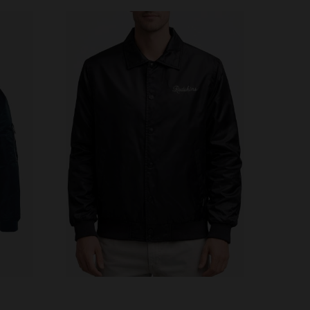
S
TALLAS DISPONIBLES
48
50
52