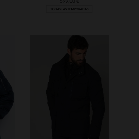
599,00 €
TODAS LAS TEMPORADAS
S
TALLAS DISPONIBLES
3XL
M
L
XL
2XL
3XL