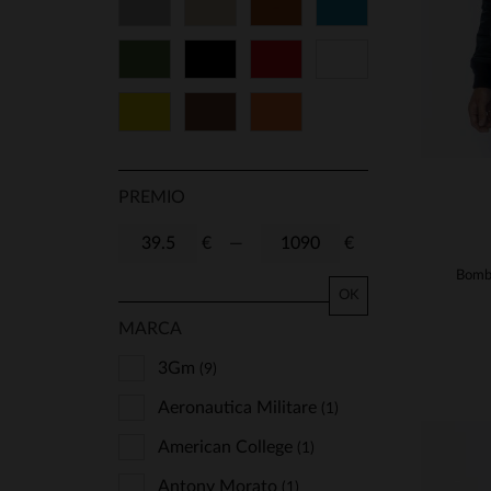
Gris
Beige
Cognac
Azul
Verde
Negro
Rojo
Blanco
Amarillo
Marrón
Naranja
PREMIO
€
—
€
OK
MARCA
3Gm
(9)
Aeronautica Militare
(1)
American College
(1)
Antony Morato
(1)