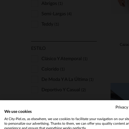
Abrigos
(1)
Semi-Largas
(4)
Teddy
(1)
ESTILO
Clásico Y Atemporal
(1)
Colorido
(1)
De Moda Y A La Última
(1)
Deportivo Y Casual
(2)
Privacy
PIEL
We use cookies
At City-Piel.es, as elsewhere, we use cookies to facilitate your navigation on our si
Acolchado
(1)
to personalize our advertising. Thanks to them, we can offer you quality content a
experience and ensure that everything works perfectly.