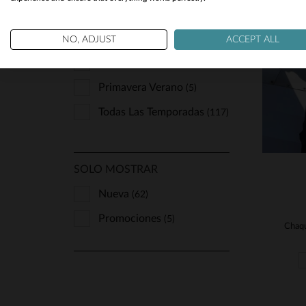
T
S
ESTACIÓN
NO, ADJUST
ACCEPT ALL
Otoño Invierno
(13)
Primavera Verano
(5)
Todas Las Temporadas
(117)
SOLO MOSTRAR
Nueva
(62)
Promociones
(5)