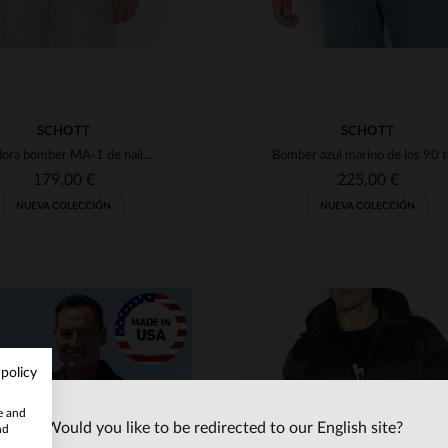
SCHOTT
SCHOTT
Cazadora bomber MA-1 de nailon reciclado azul
179,00 €
225,00 €
NUEVA COLECCIÓN
NUEVA COLECCIÓN
 policy
te and
Would you like to be redirected to our English site?
nd