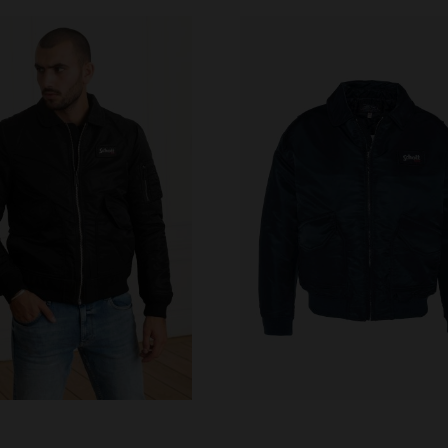
ALLAS DISPONIBLES
TALLAS DISPONIBLE
M
L
XL
2XL
S
L
2XL