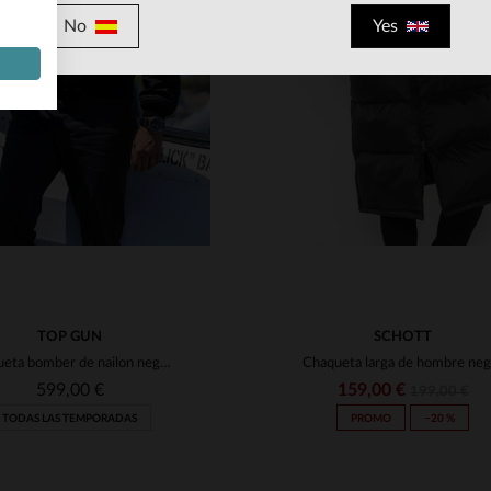
ALLAS DISPONIBLES
No
Yes
M
L
XL
2XL
4XL
TALLAS DISPONIBLE
5XL
S
M
L
XL
2XL
TOP GUN
SCHOTT
Chaqueta bomber de nailon negra de Top Gun
Chaqueta larga de hombre neg
599,00 €
159,00 €
199,00 €
TODAS LAS TEMPORADAS
PROMO
−20 %