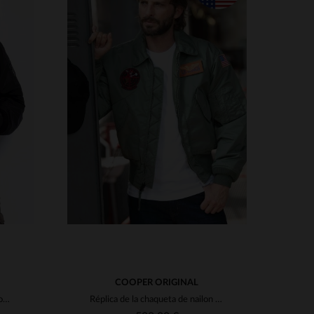
TALLAS DISPONIBLES
S
M
L
XL
2XL
3XL
S
XL
4XL
5XL
COOPER ORIGINAL
Cazadora bomber negra de nailon reciclado para hombre
Réplica de la chaqueta de nailon de Maverick