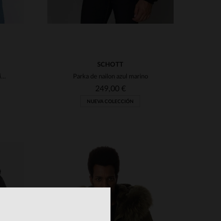
SCHOTT
Bomber azul marino de los 90 tipo CWU en nylon reciclado
Parka de nailon azul marino
249,00 €
NUEVA COLECCIÓN