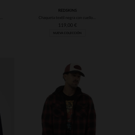
REDSKINS
Chaqueta bomber de nylon reciclado azul marino
Chaqueta textil negra con cuello de camisa, estilo urbano.
119,00 €
NUEVA COLECCIÓN
S
TALLAS DISPONIBLES