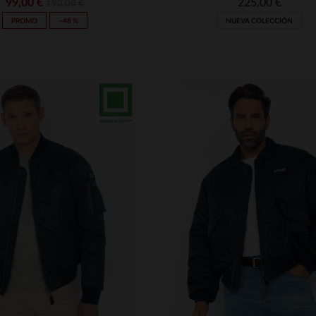
99,00 €
225,00 €
190,00 €
PROMO
−48 %
NUEVA COLECCIÓN
ALLAS DISPONIBLES
TALLAS DISPONIBLE
M
L
XL
2XL
S
M
L
XL
2XL