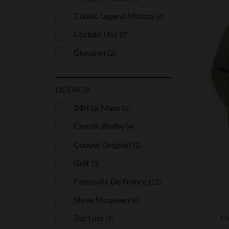
Classic Legend Motors
(4)
Cockpit Usa
(2)
Giovanni
T
(2)
Marine Nationale
(3)
XS
LICENCIA
Mcs
(5)
Petrol Industries
24H Le Mans
(2)
(2)
Redskins
Carroll Shelby
(25)
(4)
Schott
Cooper Original
(71)
(1)
Us Wings
Gulf
(3)
(1)
Von Dutch
Patrouille De France
(6)
(11)
Wild Arctic By Flo & Clo
Steve Mcqueen
(4)
(2)
Top Gun
Ch
(2)