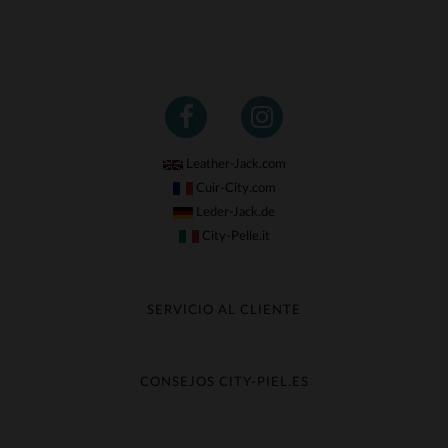
(3)
(14)
(5)
(4)
(16)
Leather-Jack.com
(367)
Cuir-City.com
Leder-Jack.de
(3)
City-Pelle.it
(326)
(65)
SERVICIO AL CLIENTE
(1)
Seguir mi pedido
(7)
Cambio & Reembolso
CONSEJOS CITY-PIEL.ES
(16)
Preguntas frecuentes
Cuidado de la piel
Entrega gratis
(1)