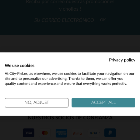
Reciba por correo nuestras promociones
TU
y chollos !
(23)
OK
(84)
(300)
(22)
(2)
SERVICIO AL CLIENTE
Privacy policy
We use cookies
(154)
Nuestros asesores están a su disposición
Would you like to be redirected to our English site?
At City-Piel.es, as elsewhere, we use cookies to facilitate your navigation on our
contact@city-piel.es
por correo electronico
(2)
site and to personalize our advertising. Thanks to them, we can offer you
quality content and experience and ensure that everything works perfectly.
No
(4)
Yes
(3)
NO, ADJUST
ACCEPT ALL
(2)
NUESTROS SOCIOS DE CONFIANZA
(16)
(13)