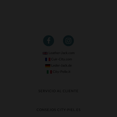
Leather-Jack.com
Cuir-City.com
Leder-Jack.de
City-Pelle.it
SERVICIO AL CLIENTE
Seguir mi pedido
Cambio & Reembolso
CONSEJOS CITY-PIEL.ES
Preguntas frecuentes