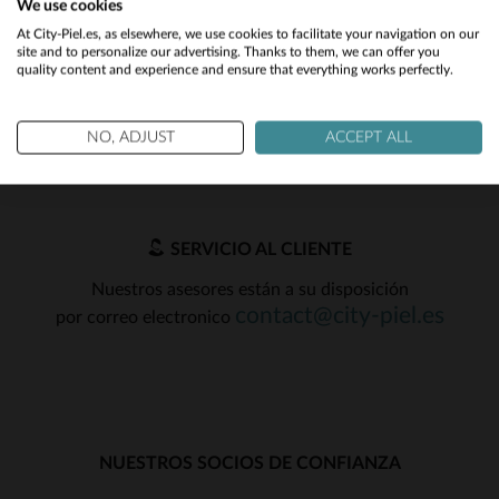
We use cookies
NOTICIAS
Would you like to be redirected to our English site?
36
36
At City-Piel.es, as elsewhere, we use cookies to facilitate your navigation on our
Reciba por correo nuestras promociones
site and to personalize our advertising. Thanks to them, we can offer you
quality content and experience and ensure that everything works perfectly.
No
y chollos !
OK
Yes
NO, ADJUST
ACCEPT ALL
SERVICIO AL CLIENTE
Nuestros asesores están a su disposición
contact@city-piel.es
por correo electronico
NUESTROS SOCIOS DE CONFIANZA