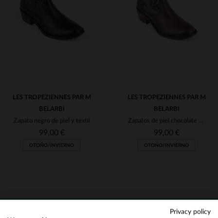
36
36
LES TROPEZIENNES PAR M
LES TROPEZIENNES PAR M
BELARBI
BELARBI
Zapato negro de piel y textil
Zapatos de piel chocolate para mujer
99,00 €
99,00 €
OTOÑO/INVIERNO
OTOÑO/INVIERNO
TALLAS DISPONIBLES
TALLAS DISPONIBLES
Privacy policy