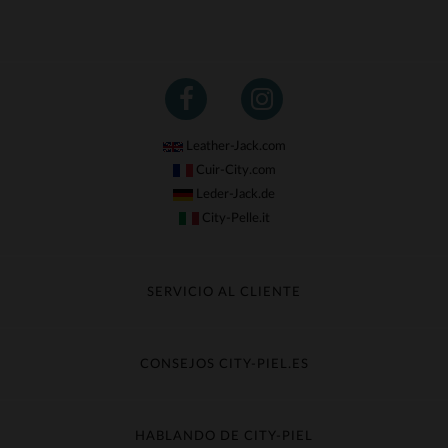
Leather-Jack.com
Cuir-City.com
Leder-Jack.de
City-Pelle.it
SERVICIO AL CLIENTE
Seguir mi pedido
Cambio & Reembolso
CONSEJOS CITY-PIEL.ES
Preguntas frecuentes
Cuidado de la piel
Entrega gratis
Contacte con el servicio de atención al cliente
Guía de materiales
HABLANDO DE CITY-PIEL