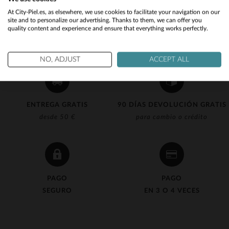
Would you like to be redirected to our English site?
At City-Piel.es, as elsewhere, we use cookies to facilitate your navigation on our
site and to personalize our advertising. Thanks to them, we can offer you
quality content and experience and ensure that everything works perfectly.
No
Yes
NO, ADJUST
ACCEPT ALL
ENTREGA GRATIS
90 DÍAS DEVOLUCIÓN GRATIS
desde 50 €
para cambio o crédito
PAGO
PAGO
SEGURO
EN 3 O 4 VECES