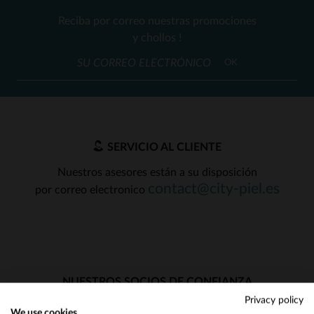
Reciba por correo nuestras promociones
y chollos !
OK
SERVICIO AL CLIENTE
Nuestros asesores están a su disposición
contact@city-piel.es
por correo electronico
NUESTROS SOCIOS DE CONFIANZA
Privacy policy
We use cookies