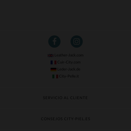
Leather-Jack.com
Cuir-City.com
Leder-Jack.de
City-Pelle.it
SERVICIO AL CLIENTE
Seguir mi pedido
Cambio & Reembolso
CONSEJOS CITY-PIEL.ES
Preguntas frecuentes