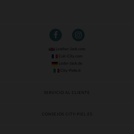
(1)
(6)
(2)
(1)
Leather-Jack.com
(6)
Cuir-City.com
(4)
Leder-Jack.de
City-Pelle.it
(46)
(1)
SERVICIO AL CLIENTE
(3)
Seguir mi pedido
Cambio & Reembolso
CONSEJOS CITY-PIEL.ES
Preguntas frecuentes
Cuidado de la piel
Entrega gratis