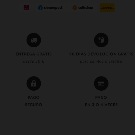
(4)
(8)
(1)
(25)
(1)
ENTREGA GRATIS
90 DÍAS DEVOLUCIÓN GRATIS
(3)
desde 50 €
para cambio o crédito
(11)
(5)
(4)
PAGO
PAGO
(16)
SEGURO
EN 3 O 4 VECES
(166)
(118)
(19)