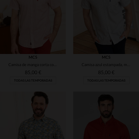
(63)
(42)
(25)
(4)
(2)
(8)
(1)
(1)
(2)
MCS
MCS
Camisa de manga corta con estampado rojo
Camisa azul estampada, manga corta
(3)
(24)
85,00 €
85,00 €
(1)
TODAS LAS TEMPORADAS
TODAS LAS TEMPORADAS
(29)
(2)
(7)
(5)
TALLAS DISPONIBLES
TALLAS DISPONIBLES
(30)