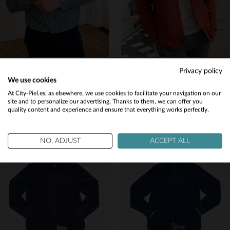
MCS
MCS
Privacy policy
Camisa floral azul para hombre
Camisa de hombre con doble bolsillo roja
We use cookies
89,00 €
89,00 €
Would you like to be redirected to our English site?
At City-Piel.es, as elsewhere, we use cookies to facilitate your navigation on our
site and to personalize our advertising. Thanks to them, we can offer you
TODAS LAS TEMPORADAS
TODAS LAS TEMPORADAS
quality content and experience and ensure that everything works perfectly.
No
Yes
NO, ADJUST
ACCEPT ALL
TALLAS DISPONIBLES
TALLAS DISPONIBLES
S
M