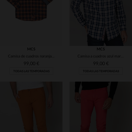
S
M
2XL
(4)
S
L
(8)
(1)
(25)
(1)
MCS
MCS
(3)
Camisa de cuadros naranja para hombre
Camisa a cuadros azul marino
99,00 €
99,00 €
(11)
TODAS LAS TEMPORADAS
TODAS LAS TEMPORADAS
(5)
(4)
(16)
(166)
TALLAS DISPONIBLES
(118)
TALLAS DISPONIBLES
(19)
S
M
M
2XL