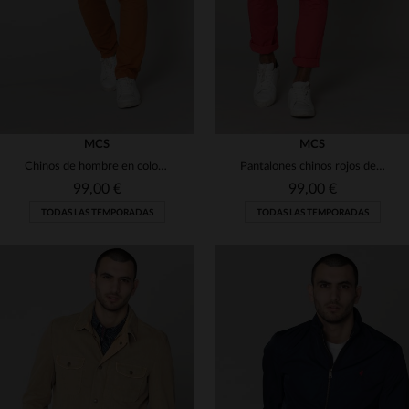
(1)
(6)
(2)
(1)
MCS
MCS
(6)
Chinos de hombre en color naranja oxidado
Pantalones chinos rojos de hombre
(4)
99,00 €
99,00 €
TODAS LAS TEMPORADAS
TODAS LAS TEMPORADAS
(46)
(1)
(3)
TALLAS DISPONIBLES
TALLAS DISPONIBLES
29
30
29
30