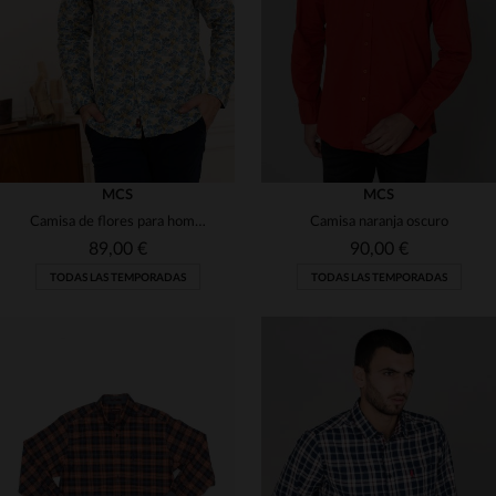
S
M
XL
S
M
XL
(205)
(2)
(53)
(2)
(4)
MCS
MCS
(3)
Camisa de flores para hombre
Camisa naranja oscuro
89,00 €
90,00 €
(2)
TODAS LAS TEMPORADAS
TODAS LAS TEMPORADAS
(13)
(3)
(4)
(1)
TALLAS DISPONIBLES
TALLAS DISPONIBLES
(4)