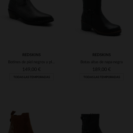
(3)
(5)
(5)
(3)
(2)
(6)
REDSKINS
REDSKINS
Botines de piel negros y plateados para mujer.
Botas altas de napa negra
149,00 €
189,00 €
TODAS LAS TEMPORADAS
TODAS LAS TEMPORADAS
TALLAS DISPONIBLES
TALLAS DISPONIBLES
36
37
38
39
40
36
37
38
39
40