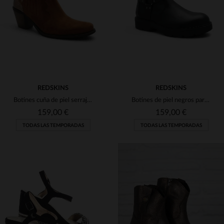
41
41
REDSKINS
REDSKINS
Botines cuña de piel serraje con aplicaciones de piel
Botines de piel negros para mujer.
159,00 €
159,00 €
TODAS LAS TEMPORADAS
TODAS LAS TEMPORADAS
TALLAS DISPONIBLES
36
37
38
39
40
TALLAS DISPONIBLES