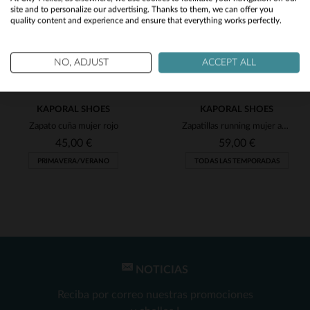
site and to personalize our advertising. Thanks to them, we can offer you
quality content and experience and ensure that everything works perfectly.
No
Yes
NO, ADJUST
ACCEPT ALL
KAPORAL SHOES
KAPORAL SHOES
Zapato cuña mujer rojo
Zapatillas running mujer azul plata
45,00 €
59,00 €
PRIMAVERA/VERANO
TODAS LAS TEMPORADAS
NOTICIAS
TALLAS DISPONIBLES
TALLAS DISPONIBLES
Reciba por correo nuestras promociones
41
41