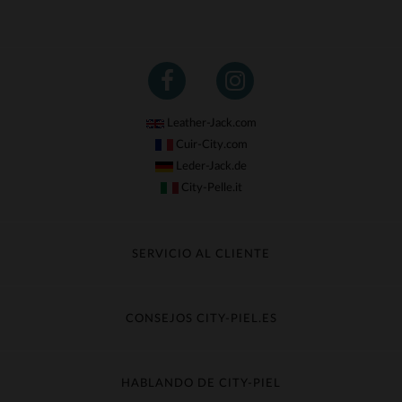
Leather-Jack.com
Cuir-City.com
Leder-Jack.de
City-Pelle.it
SERVICIO AL CLIENTE
Seguir mi pedido
Cambio & Reembolso
CONSEJOS CITY-PIEL.ES
Preguntas frecuentes
Cuidado de la piel
Entrega gratis
Contacte con el servicio de atención al cliente
Guía de materiales
HABLANDO DE CITY-PIEL