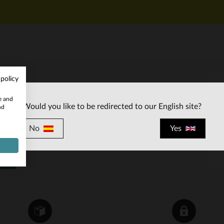
 policy
SERVICIO AL CLIENTE
te and
Would you like to be redirected to our English site?
nd
Nuestros asesores están a su disposición
contact@city-
por correo electronico
No
Yes
piel.es