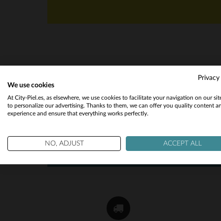
Privacy
We use cookies
NOTICIAS
At City-Piel.es, as elsewhere, we use cookies to facilitate your navigation on our si
to personalize our advertising. Thanks to them, we can offer you quality content a
Reciba por correo nuestras promociones
experience and ensure that everything works perfectly.
y chollos !
OK
NO, ADJUST
ACCEPT ALL