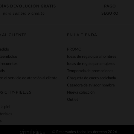
DÍAS DEVOLUCIÓN GRATIS
PAGO
para cambio o crédito
SEGURO
O AL CLIENTE
EN LA TIENDA
pedido
PROMO
Reembolso
Ideas de regalo para hombres
frecuentes
Ideas de regalo para mujeres
tis
Temporada de promociones
n el servicio de atención al cliente
Chaqueta de cuero acolchada
Cazadora de aviador hombre
S CITY-PIEL.ES
Nueva colección
Outlet
la piel
teriales
a
© Reservados todos los derecho 2026