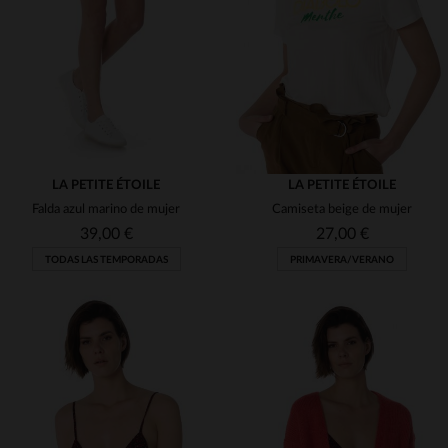
(7)
(1)
(8)
(1)
(4)
(4)
(4)
(1)
LA PETITE ÉTOILE
LA PETITE ÉTOILE
Falda azul marino de mujer
Camiseta beige de mujer
(50)
39,00 €
27,00 €
(36)
TODAS LAS TEMPORADAS
PRIMAVERA/VERANO
(2)
(2)
(2)
(1)
TALLAS DISPONIBLES
TALLAS DISPONIBLES
(4)