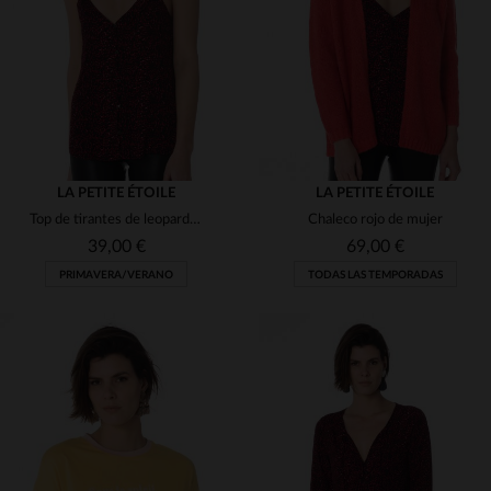
T1
T2
T3
T3
(7)
(8)
(1)
(98)
(7)
LA PETITE ÉTOILE
LA PETITE ÉTOILE
(1)
Top de tirantes de leopardo rojo
Chaleco rojo de mujer
39,00 €
69,00 €
(8)
PRIMAVERA/VERANO
TODAS LAS TEMPORADAS
(10)
(4)
(1)
(3)
TALLAS DISPONIBLES
TALLAS DISPONIBLES
(187)