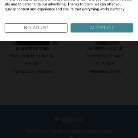
site and to personalize our advertising. Thanks to them, we can offer you
quality content and experience and ensure that everything works perfectly.
No
Yes
NO, ADJUST
ACCEPT ALL
LA PETITE ÉTOILE
LA PETITE ÉTOILE
Chaqueta de leopardo roja para mujer
Mono beige de mujer
69,00 €
119,00 €
TODAS LAS TEMPORADAS
PRIMAVERA/VERANO
NOTICIAS
TALLAS DISPONIBLES
TALLAS DISPONIBLES
Reciba por correo nuestras promociones
T3
T2