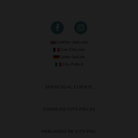
Leather-Jack.com
Cuir-City.com
Leder-Jack.de
City-Pelle.it
SERVICIO AL CLIENTE
Seguir mi pedido
Cambio & Reembolso
CONSEJOS CITY-PIEL.ES
Preguntas frecuentes
Cuidado de la piel
Entrega gratis
Contacte con el servicio de atención al cliente
Guía de materiales
HABLANDO DE CITY-PIEL