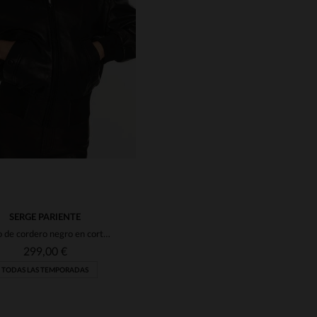
ALLAS DISPONIBLES
TALLAS DISPONIBLE
L
XL
2XL
M
2XL
SERGE PARIENTE
Cuero de cordero negro en corte bomber. Slim fit, elegante y urbano.
299,00 €
TODAS LAS TEMPORADAS