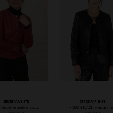
ALLAS DISPONIBLES
TALLAS DISPONIBLE
S
M
L
XL
2XL
S
M
L
XL
2XL
SERGE PARIENTE
SERGE PARIENTE
Blusón de piel de cordero rojo, corte slim y elegancia sofisticada.