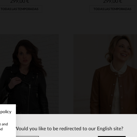
299,00 €
299,00 €
TODAS LAS TEMPORADAS
TODAS LAS TEMPORADAS
ALLAS DISPONIBLES
TALLAS DISPONIBLE
 policy
M
L
XL
S
M
L
te and
Would you like to be redirected to our English site?
nd