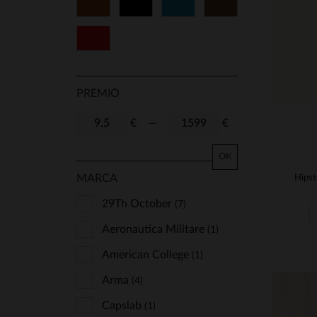
Cognac
Negro
Azul
Marrón
Rojo
PREMIO
€
—
€
OK
MARCA
29Th October
(7)
Aeronautica Militare
(1)
American College
(1)
Arma
(4)
Capslab
(1)