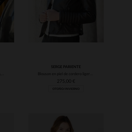
SERGE PARIENTE
Blouson rock en piel de cordero, corte skinny y detalles metálicos.
Blouson en piel de cordero ligera, cuello mao y corte skinny.
275,00 €
OTOÑO/INVIERNO