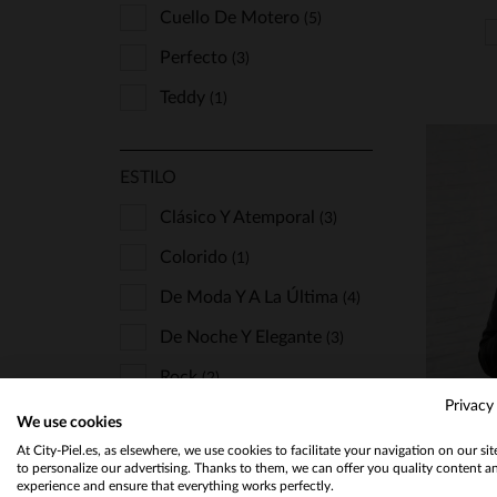
Korintage
(1)
Cuello De Motero
(5)
La Petite Étoile
(8)
Perfecto
(3)
Le Temps Des Cerises
(10)
Teddy
(1)
Les Tropeziennes Par M
Belarbi
(4)
Levinsky
(1)
ESTILO
Nicole Benisti
(3)
Clásico Y Atemporal
(3)
Oakwood
(187)
Colorido
(1)
Pellessimo
(2)
De Moda Y A La Última
(4)
Redskins
(20)
De Noche Y Elegante
(3)
Rose Garden
T
(89)
Rock
(2)
Schott
(34)
Privacy
We use cookies
Serge Pariente
(10)
At City-Piel.es, as elsewhere, we use cookies to facilitate your navigation on our si
to personalize our advertising. Thanks to them, we can offer you quality content a
PIEL
Vanzetti
(7)
experience and ensure that everything works perfectly.