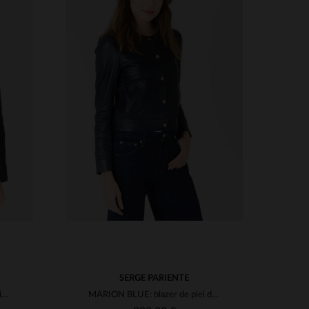
S
TALLAS DISPONIBLES
3XL
L
2XL
SERGE PARIENTE
MARION BLACK: blouson en piel de cordero, minimalista y sofisticado.
MARION BLUE: blazer de piel de cordero, ligero y de corte elegante.