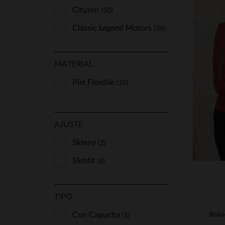
Cityzen
(50)
Classic Legend Motors
(36)
Freaky Nation
(2)
MATERIAL
Giny
(2)
T
Giovanni
Piel Flexible
(2)
(10)
XS
Gipsy
(1)
Grace Et Mila
(4)
AJUSTE
Ibana
(7)
Skinny
(2)
Intuition
(8)
Slimfit
(8)
Jn Llovet
(1)
Kaporal
(98)
TIPO
Kaporal Shoes
(7)
Con Capucha
(1)