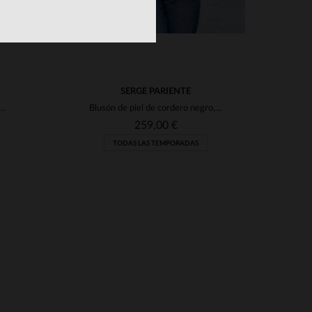
SERGE PARIENTE
 en coñac, corte slim y cuello Mao: elegancia versátil.
Blusón de piel de cordero negro, capucha desmontable y corte slim fit.
259,00 €
TODAS LAS TEMPORADAS