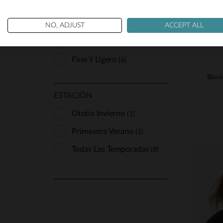
Acolchado
(1)
Ventcouvert
(1)
Aspecto Brillante
(1)
NO, ADJUST
ACCEPT ALL
Von Dutch
(16)
Aspecto Envejecido
(1)
Fino Y Ligero
(6)
ESTACIÓN
Otoño Invierno
(1)
Primavera Verano
(1)
Todas Las Temporadas
(8)