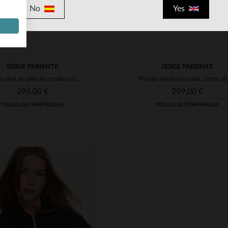
No
Yes
SERGE PARIENTE
SERGE PARIENTE
Blusón slim en piel de cordero negro, estilo perfecto y femenino.
Piel de oveja
395,00 €
299,00 €
TODAS LAS TEMPORADAS
TODAS LAS TEMPORADAS