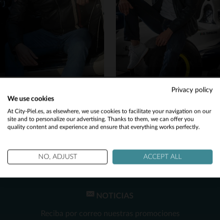
4XL
5XL
3XL
4XL
5XL
STEVE MCQUEEN
AYRTON SENNA
Privacy policy
El GUS5 Black: cuir de mouton, diseño retro y espíritu racing clásico.
Blusón en cuero de oveja azul marino, homenaje a Senna con detalles Lotus.
We use cookies
490,00 €
499,00 €
Would you like to be redirected to our English site?
At City-Piel.es, as elsewhere, we use cookies to facilitate your navigation on our
site and to personalize our advertising. Thanks to them, we can offer you
TODAS LAS TEMPORADAS
TODAS LAS TEMPORADAS
quality content and experience and ensure that everything works perfectly.
No
Yes
NO, ADJUST
ACCEPT ALL
NOTICIAS
TALLAS DISPONIBLES
TALLAS DISPONIBLES
Reciba por correo nuestras promociones
M
3XL
5XL
2XL
5XL