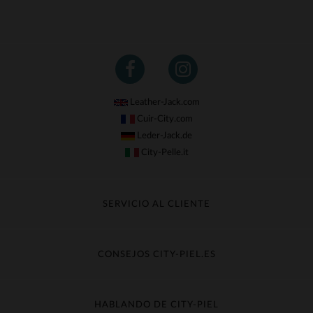
Leather-Jack.com
Cuir-City.com
Leder-Jack.de
City-Pelle.it
SERVICIO AL CLIENTE
Seguir mi pedido
Cambio & Reembolso
CONSEJOS CITY-PIEL.ES
Preguntas frecuentes
Cuidado de la piel
Entrega gratis
Contacte con el servicio de atención al cliente
Guía de materiales
HABLANDO DE CITY-PIEL