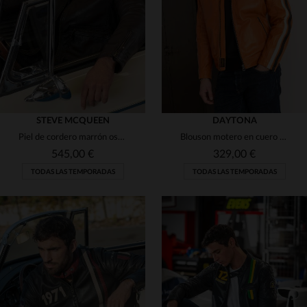
3XL
4XL
5XL
4XL
5XL
STEVE MCQUEEN
DAYTONA
Piel de cordero marrón oscuro, corte clásico al estilo McQueen.
Blouson motero en cuero de cordero vegetal, tono naranja quemado.
545,00 €
329,00 €
TODAS LAS TEMPORADAS
TODAS LAS TEMPORADAS
TALLAS DISPONIBLES
S
M
L
XL
3XL
TALLAS DISPONIBLES