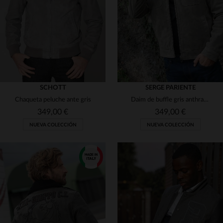
3XL
M
L
XL
2XL
3XL
SCHOTT
SERGE PARIENTE
Chaqueta peluche ante gris
Daim de buffle gris anthracite, corte regular y estilo atemporal.
349,00 €
349,00 €
NUEVA COLECCIÓN
NUEVA COLECCIÓN
TALLAS DISPONIBLES
TALLAS DISPONIBLES