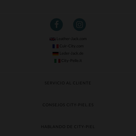
Leather-Jack.com
Cuir-City.com
Leder-Jack.de
City-Pelle.it
SERVICIO AL CLIENTE
Seguir mi pedido
Cambio & Reembolso
CONSEJOS CITY-PIEL.ES
Preguntas frecuentes
Cuidado de la piel
Entrega gratis
Contacte con el servicio de atención al cliente
Guía de materiales
HABLANDO DE CITY-PIEL
Guia de talla