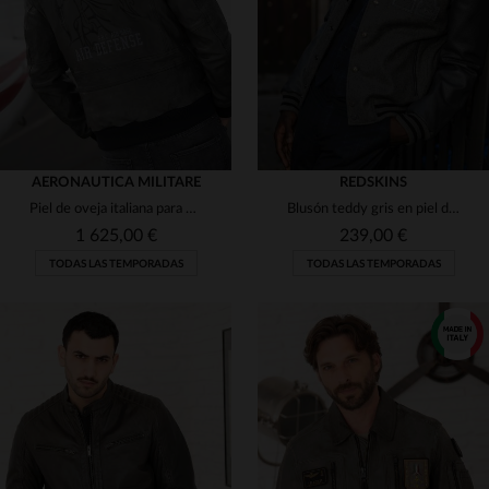
S
M
L
3XL
S
M
L
AERONAUTICA MILITARE
REDSKINS
Piel de oveja italiana para un blusón aviador de corte clásico.
Blusón teddy gris en piel de vaqueta.Corte regular, estilo varsity.
1 625,00 €
239,00 €
TODAS LAS TEMPORADAS
TODAS LAS TEMPORADAS
TALLAS DISPONIBLES
TALLAS DISPONIBLES
54
56
L