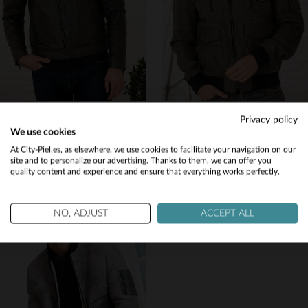
SERGE PARIENTE
AERONAUTICA MILITARE
Privacy policy
Blouson ALON 2 en cuero de cordero anthracite, corte regular y biker.
Blusón aviador en piel de cordero gris envejecido, corte regular.
We use cookies
299,00 €
1 225,00 €
Would you like to be redirected to our English site?
At City-Piel.es, as elsewhere, we use cookies to facilitate your navigation on our
site and to personalize our advertising. Thanks to them, we can offer you
TODAS LAS TEMPORADAS
NUEVA COLECCIÓN
quality content and experience and ensure that everything works perfectly.
No
Yes
NO, ADJUST
ACCEPT ALL
TALLAS DISPONIBLES
TALLAS DISPONIBLES
2XL
3XL
48
52