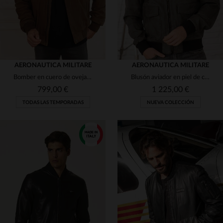
AERONAUTICA MILITARE
AERONAUTICA MILITARE
Bomber en cuero de oveja velours chocolate de Aeronautica Militare.
Blusón aviador en piel de cordero gris envejecido, corte regular.
799,00 €
1 225,00 €
TODAS LAS TEMPORADAS
NUEVA COLECCIÓN
TALLAS DISPONIBLES
TALLAS DISPONIBLES
52
56
48
52