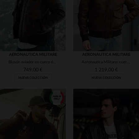
46
48
50
54
48
52
54
56
(4)
(1)
(7)
(1)
(27)
AERONAUTICA MILITARE
AERONAUTICA MILITARE
(11)
Blusón aviador en cuero de mouton marrón, sin forro y corte regular.
Aeronautica Militare: cuero de oveja tabaco, estilo aviador italiano.
749,00 €
1 219,00 €
(122)
NUEVA COLECCIÓN
NUEVA COLECCIÓN
(137)
(62)
(6)
(1)
TALLAS DISPONIBLES
TALLAS DISPONIBLES
(1)