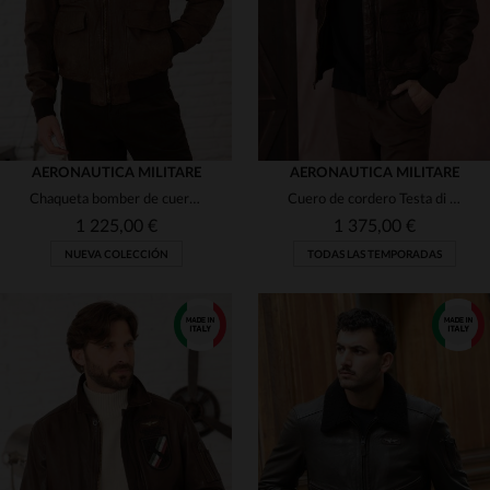
AERONAUTICA MILITARE
AERONAUTICA MILITARE
Chaqueta bomber de cuero marrón desgastado
Cuero de cordero Testa di Moro, blusón aviador slim italiano.
1 225,00 €
1 375,00 €
NUEVA COLECCIÓN
TODAS LAS TEMPORADAS
TALLAS DISPONIBLES
TALLAS DISPONIBLES
52
54
56
48
52
54