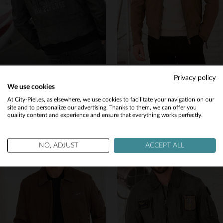
AERONAUTICA MILITARE
AERONAUTICA MILITARE
Privacy policy
Piel de oveja italiana para un blusón aviador de corte clásico.
Aviador italiano en cuero de cabra, tono tortora. Corte regular.
We use cookies
1 625,00 €
749,00 €
Would you like to be redirected to our English site?
At City-Piel.es, as elsewhere, we use cookies to facilitate your navigation on our
site and to personalize our advertising. Thanks to them, we can offer you
TODAS LAS TEMPORADAS
NUEVA COLECCIÓN
quality content and experience and ensure that everything works perfectly.
No
Yes
NO, ADJUST
ACCEPT ALL
TALLAS DISPONIBLES
TALLAS DISPONIBLES
54
56
52
54