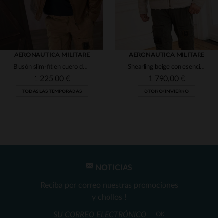
AERONAUTICA MILITARE
AERONAUTICA MILITARE
Blusón slim-fit en cuero de oveja con parches militares italianos.
Shearling beige con esencia militar, ideal para el frío invierno.
1 225,00 €
1 790,00 €
TODAS LAS TEMPORADAS
OTOÑO/INVIERNO
NOTICIAS
TALLAS DISPONIBLES
TALLAS DISPONIBLES
Reciba por correo nuestras promociones
52
50
y chollos !
OK