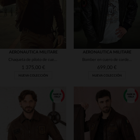
46
50
52
(5)
56
48
50
52
54
(2)
AERONAUTICA MILITARE
AERONAUTICA MILITARE
Chaqueta de piloto de cuero marrón con parches y estampados.
Bomber en cuero de cordero negro, parche histórico y corte regular.
1 375,00 €
699,00 €
NUEVA COLECCIÓN
NUEVA COLECCIÓN
TALLAS DISPONIBLES
TALLAS DISPONIBLES
46
48
50
54
54