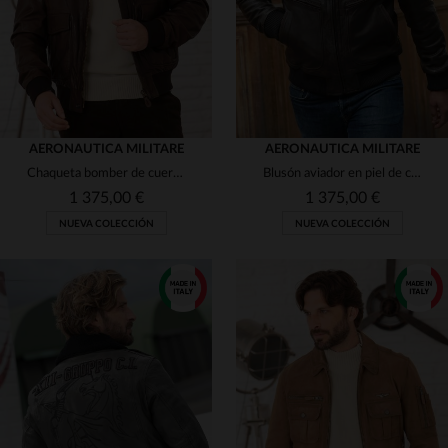
AERONAUTICA MILITARE
AERONAUTICA MILITARE
Chaqueta bomber de cuero color chocolate con bordado "Black Panthers"
Blusón aviador en piel de cordero marrón oscuro con cuello de piel.
1 375,00 €
1 375,00 €
NUEVA COLECCIÓN
NUEVA COLECCIÓN
TALLAS DISPONIBLES
TALLAS DISPONIBLES
50
54
56
48
50
56