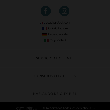
Leather-Jack.com
Cuir-City.com
Leder-Jack.de
City-Pelle.it
SERVICIO AL CLIENTE
Seguir mi pedido
Cambio & Reembolso
CONSEJOS CITY-PIEL.ES
Preguntas frecuentes
Cuidado de la piel
Entrega gratis
Contacte con el servicio de atención al cliente
Guía de materiales
HABLANDO DE CITY-PIEL
Guia de talla
Descubra City-piel
© Reservados todos los derecho 2026