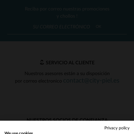
Reciba por correo nuestras promociones
y chollos !
OK
SERVICIO AL CLIENTE
Nuestros asesores están a su disposición
contact@city-piel.es
por correo electronico
NUESTROS SOCIOS DE CONFIANZA
Privacy policy
We use cookies