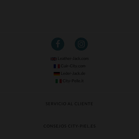
Leather-Jack.com
Cuir-City.com
Leder-Jack.de
City-Pelle.it
SERVICIO AL CLIENTE
Seguir mi pedido
Cambio & Reembolso
CONSEJOS CITY-PIEL.ES
Preguntas frecuentes