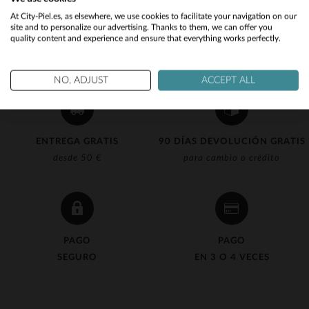
Would you like to be redirected to our English site?
At City-Piel.es, as elsewhere, we use cookies to facilitate your navigation on our
site and to personalize our advertising. Thanks to them, we can offer you
quality content and experience and ensure that everything works perfectly.
No
Yes
NO, ADJUST
ACCEPT ALL
ENTREGA GRATIS
90 DÍAS DEVOLUCIÓN GRATIS
desde 50 €
para cambio o crédito
PAGO
PAGO
SEGURO
EN 3 O 4 VECES