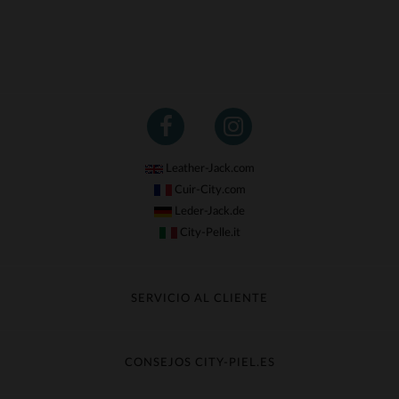
Leather-Jack.com
Cuir-City.com
Leder-Jack.de
City-Pelle.it
SERVICIO AL CLIENTE
Seguir mi pedido
Cambio & Reembolso
CONSEJOS CITY-PIEL.ES
Preguntas frecuentes