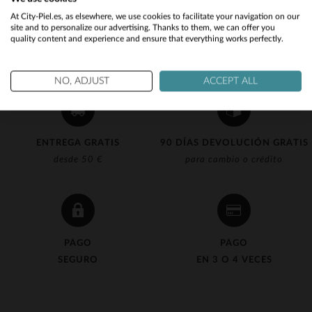
Would you like to be redirected to our English site?
At City-Piel.es, as elsewhere, we use cookies to facilitate your navigation on our
site and to personalize our advertising. Thanks to them, we can offer you
quality content and experience and ensure that everything works perfectly.
No
Yes
NO, ADJUST
ACCEPT ALL
ENTREGA GRATIS
90 DÍAS DEVOLUCIÓN GRATIS
desde 50 €
para cambio o crédito
PAGO
PAGO
SEGURO
EN 3 O 4 VECES