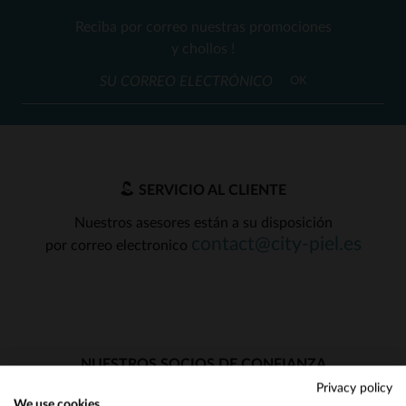
Reciba por correo nuestras promociones
y chollos !
OK
SERVICIO AL CLIENTE
Nuestros asesores están a su disposición
contact@city-piel.es
por correo electronico
NUESTROS SOCIOS DE CONFIANZA
Privacy policy
We use cookies