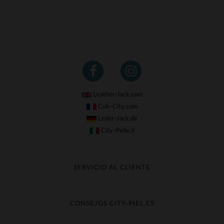
Leather-Jack.com
Cuir-City.com
Leder-Jack.de
City-Pelle.it
SERVICIO AL CLIENTE
Seguir mi pedido
Cambio & Reembolso
CONSEJOS CITY-PIEL.ES
Preguntas frecuentes