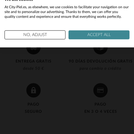
Would you like to be redirected to our English site?
At City-Piel.es, as elsewhere, we use cookies to facilitate your navigation on our
site and to personalize our advertising. Thanks to them, we can offer you
quality content and experience and ensure that everything works perfectly.
No
Yes
NO, ADJUST
ACCEPT ALL
ENTREGA GRATIS
90 DÍAS DEVOLUCIÓN GRATIS
desde 50 €
para cambio o crédito
PAGO
PAGO
SEGURO
EN 3 O 4 VECES