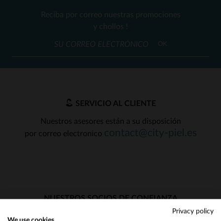
Reciba por correo nuestras promociones
y chollos !
OK
SERVICIO AL CLIENTE
Nuestros asesores están a su disposición
contact@city-piel.es
por correo electronico
NUESTROS SOCIOS DE CONFIANZA
Privacy policy
We use cookies