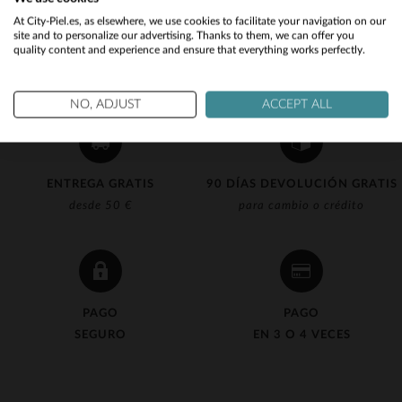
Would you like to be redirected to our English site?
At City-Piel.es, as elsewhere, we use cookies to facilitate your navigation on our
site and to personalize our advertising. Thanks to them, we can offer you
quality content and experience and ensure that everything works perfectly.
No
Yes
NO, ADJUST
ACCEPT ALL
ENTREGA GRATIS
90 DÍAS DEVOLUCIÓN GRATIS
desde 50 €
para cambio o crédito
PAGO
PAGO
SEGURO
EN 3 O 4 VECES