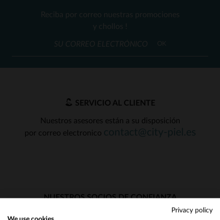
Reciba por correo nuestras promociones
y chollos !
OK
SERVICIO AL CLIENTE
Nuestros asesores están a su disposición
contact@city-piel.es
por correo electronico
NUESTROS SOCIOS DE CONFIANZA
Privacy policy
We use cookies