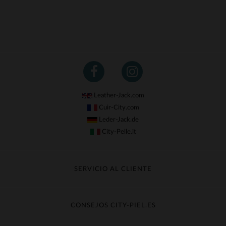
Leather-Jack.com
Cuir-City.com
Leder-Jack.de
City-Pelle.it
SERVICIO AL CLIENTE
Seguir mi pedido
Cambio & Reembolso
CONSEJOS CITY-PIEL.ES
Preguntas frecuentes