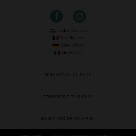
Leather-Jack.com
Cuir-City.com
Leder-Jack.de
City-Pelle.it
SERVICIO AL CLIENTE
Seguir mi pedido
Cambio & Reembolso
CONSEJOS CITY-PIEL.ES
Preguntas frecuentes
Cuidado de la piel
Entrega gratis
Contacte con el servicio de atención al cliente
Guía de materiales
HABLANDO DE CITY-PIEL
Guia de talla
Descubra City-piel