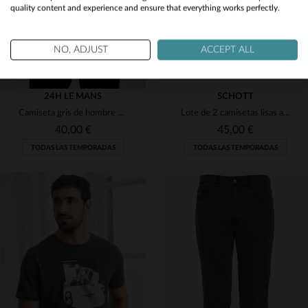
quality content and experience and ensure that everything works perfectly.
No
Yes
NO, ADJUST
ACCEPT ALL
24H LE MANS
SCHOTT
Camiseta gris de hombre 24 horas de Le Mans 1951
Lote de 2 camisetas lisas azul marino y gris
40,00 €
45,00 €
TODAS LAS TEMPORADAS
TODAS LAS TEMPORADAS
TALLAS DISPONIBLES
TALLAS DISPONIBLES
XL
S