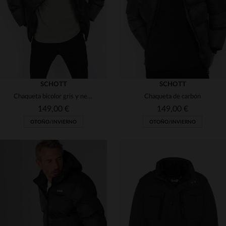
XL
2XL
3XL
M
L
XL
SCHOTT
SCHOTT
Chaqueta bicolor gris y negra con capucha
Chaqueta de carbón
149,00 €
149,00 €
OTOÑO/INVIERNO
OTOÑO/INVIERNO
TALLAS DISPONIBLES
TALLAS DISPONIBLES
S
M
2XL
L
XL
2XL