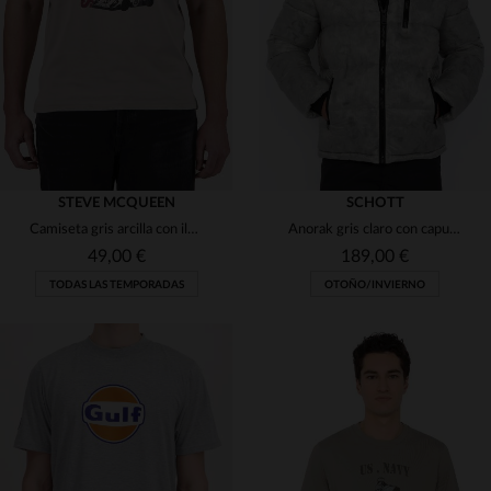
(3)
(1)
(1)
(10)
(1)
(1)
(1)
(2)
(14)
(1)
STEVE MCQUEEN
SCHOTT
Camiseta gris arcilla con ilustración gráfica de Steve McQueen
Anorak gris claro con capucha y efecto mármol
(1)
49,00 €
189,00 €
TODAS LAS TEMPORADAS
OTOÑO/INVIERNO
(1)
(1)
(1)
(5)
(10)
(1)
TALLAS DISPONIBLES
TALLAS DISPONIBLES