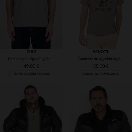
S
M
L
XL
2XL
S
M
GULF
SCHOTT
Camiseta de algodón gris con logo Gulf
Camiseta de algodón orgánico con color cemento e ilustración de dibujos animados.
49,00 €
35,00 €
TODAS LAS TEMPORADAS
TODAS LAS TEMPORADAS
TALLAS DISPONIBLES
TALLAS DISPONIBLES