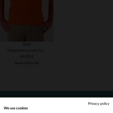
M
L
XL
GULF
Orangefarbenes Gulf-Poloshirt
69,00 €
NUEVA COLECCIÓN
NOTICIAS
TALLAS DISPONIBLES
Privacy policy
We use cookies
Reciba por correo nuestras promociones
Would you like to be redirected to our English site?