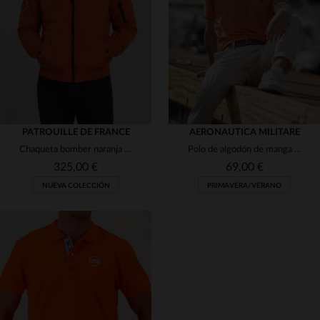
(1)
(1)
(1)
(1)
(1)
(3)
(1)
PATROUILLE DE FRANCE
AERONAUTICA MILITARE
Chaqueta bomber naranja con insignia delantera y bordado en la espalda.
Polo de algodón de manga corta naranja
(2)
(1)
325,00 €
69,00 €
NUEVA COLECCIÓN
PRIMAVERA/VERANO
TALLAS DISPONIBLES
TALLAS DISPONIBLES