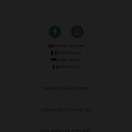
Leather-Jack.com
Cuir-City.com
Leder-Jack.de
City-Pelle.it
SERVICIO AL CLIENTE
Seguir mi pedido
Cambio & Reembolso
CONSEJOS CITY-PIEL.ES
Preguntas frecuentes
Cuidado de la piel
Entrega gratis
Contacte con el servicio de atención al cliente
Guía de materiales
HABLANDO DE CITY-PIEL