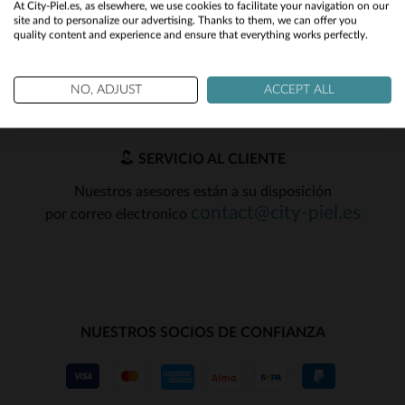
2XL
At City-Piel.es, as elsewhere, we use cookies to facilitate your navigation on our
y chollos !
site and to personalize our advertising. Thanks to them, we can offer you
quality content and experience and ensure that everything works perfectly.
No
OK
Yes
NO, ADJUST
ACCEPT ALL
SERVICIO AL CLIENTE
Nuestros asesores están a su disposición
contact@city-piel.es
por correo electronico
NUESTROS SOCIOS DE CONFIANZA