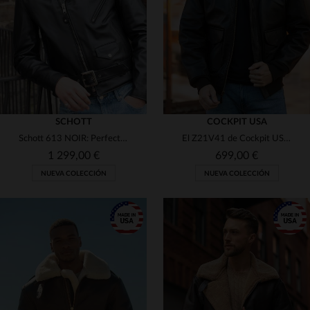
46
48
50
52
54
48
50
SCHOTT
COCKPIT USA
Schott 613 NOIR: Perfecto en vaqueta, corte biker y estrella.
El Z21V41 de Cockpit USA: el A-2 en cuero de cabra, moderno.
1 299,00 €
699,00 €
NUEVA COLECCIÓN
NUEVA COLECCIÓN
TALLAS DISPONIBLES
TALLAS DISPONIBLES
38
40
42
44
46
36
38
40
42
44