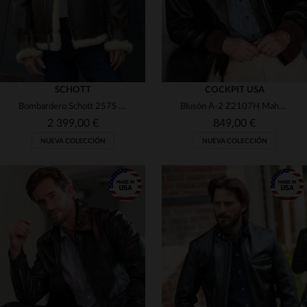
SCHOTT
COCKPIT USA
Bombardero Schott 257S en piel de cordero doble faz, ultra cálido.
Blusón A-2 Z2107H Mahogany: cuero de caballo, patina y autenticidad.
2 399,00 €
849,00 €
NUEVA COLECCIÓN
NUEVA COLECCIÓN
TALLAS DISPONIBLES
38
40
42
44
46
TALLAS DISPONIBLES
48
50
40
42
44
46
48