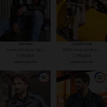
(1)
(11)
(1)
(13)
(1)
(6)
(1)
(3)
TOP GUN
COCKPIT USA
(13)
Cockpit USA: blusón *Top Gun* en piel de cabra con patina vintage.
Z2109 marrón: piel de oveja estilo RAF 1938, calidez auténtica.
(19)
(9)
1 190,00 €
1 790,00 €
(5)
(3)
NUEVA COLECCIÓN
NUEVA COLECCIÓN
(6)
(13)
(4)
(4)
(5)
(2)
(1)
(4)
TALLAS DISPONIBLES
TALLAS DISPONIBLES
(5)
(6)
(8)
(8)
(7)
(19)
36
38
40
42
44
38
40
42
44
46
(3)
(3)
(1)