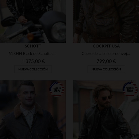
SCHOTT
COCKPIT USA
618HH Black de Schott: cuero de caballo negro, brillante y resistente.
Cuero de caballo preenvejecido para una A-2 de Cockpit USA auténtica.
1 375,00 €
799,00 €
NUEVA COLECCIÓN
NUEVA COLECCIÓN
TALLAS DISPONIBLES
TALLAS DISPONIBLES
36
38
40
42
46
38
40
42
44