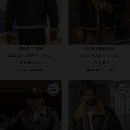
48
48
COCKPIT USA
ROYAL AIR FORCE
El Z2103 BROWN: B-3 en piel de oveja tannée, cálido y resistente.
Piel de oveja tondida y diseño RAF 1937: el Z21W010 de Cockpit USA.
1 690,00 €
1 790,00 €
NUEVA COLECCIÓN
NUEVA COLECCIÓN
TALLAS DISPONIBLES
TALLAS DISPONIBLES
38
40
42
44
46
38
40
42
44
46
48
50
48