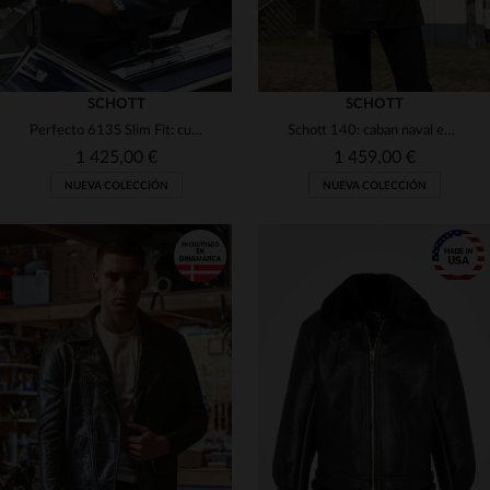
SCHOTT
SCHOTT
Perfecto 613S Slim Fit: cuero steerhide, corte ajustado y sin paneles.
Schott 140: caban naval en piel de vacuno desnuda. Hecho en EE.UU.
1 425,00 €
1 459,00 €
NUEVA COLECCIÓN
NUEVA COLECCIÓN
TALLAS DISPONIBLES
38
40
42
44
46
TALLAS DISPONIBLES
48
40
42
44
46
48