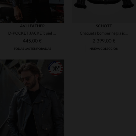
AVI LEATHER
SCHOTT
D-POCKET JACKET: piel de caballo, corte slimfit y bolsa D-Pocket.
Chaqueta bomber negra icónica, fabricada en EE. UU.
445,00 €
2 399,00 €
TODAS LAS TEMPORADAS
NUEVA COLECCIÓN
TALLAS DISPONIBLES
TALLAS DISPONIBLES
40
42
44
46
48
40
42