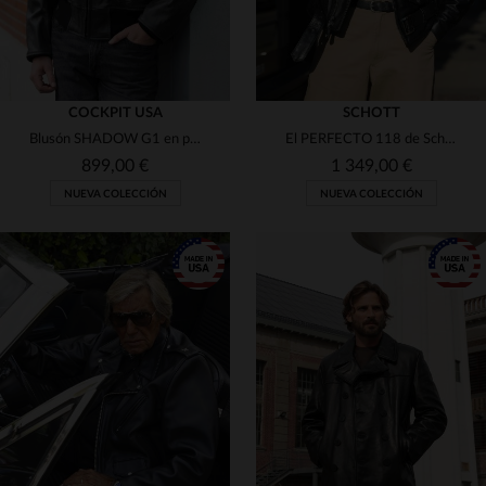
COCKPIT USA
SCHOTT
Blusón SHADOW G1 en piel de cabra envejecida y cuello snow-top.
El PERFECTO 118 de Schott: cuero vaqueta negro, flexible y robusto.
899,00 €
1 349,00 €
NUEVA COLECCIÓN
NUEVA COLECCIÓN
TALLAS DISPONIBLES
38
40
42
44
46
TALLAS DISPONIBLES
42
44
46
48
48
50