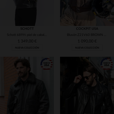
SCHOTT
COCKPIT USA
Schott 689H: piel de caballo y latón. Un blusón con carácter.
Blusón Z21V60 BROWN en piel de caballo, homenaje a los Flying Tigers.
1 349,00 €
1 090,00 €
NUEVA COLECCIÓN
NUEVA COLECCIÓN
TALLAS DISPONIBLES
38
40
42
44
46
TALLAS DISPONIBLES
36
40
42
44
46
48