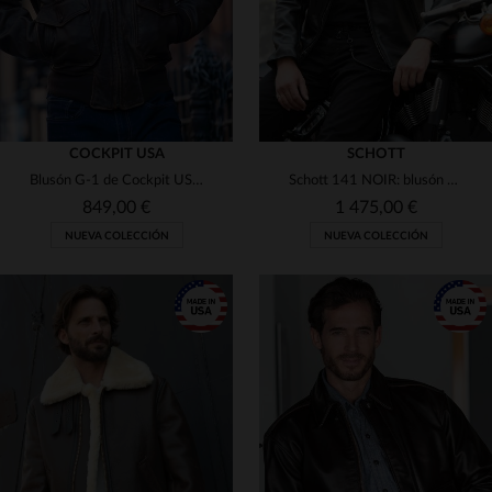
COCKPIT USA
SCHOTT
Blusón G-1 de Cockpit USA en cuero de cabra envejecido a mano.
Schott 141 NOIR: blusón café racer en cuero de vacuno full grain.
849,00 €
1 475,00 €
NUEVA COLECCIÓN
NUEVA COLECCIÓN
TALLAS DISPONIBLES
38
40
42
44
46
TALLAS DISPONIBLES
38
40
42
44
46
48
50
52