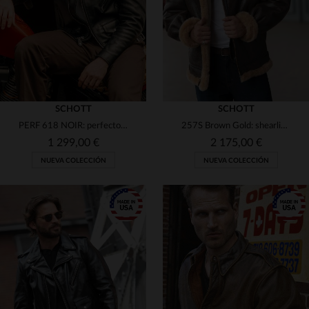
SCHOTT
SCHOTT
PERF 618 NOIR: perfecto Schott en vaqueta resistente y atemporal.
257S Brown Gold: shearling heavyweight, forro de piel natural y latón.
1 299,00 €
2 175,00 €
NUEVA COLECCIÓN
NUEVA COLECCIÓN
TALLAS DISPONIBLES
38
40
42
44
46
TALLAS DISPONIBLES
38
40
42
44
48
48