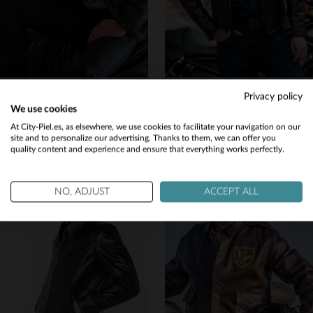
COCKPIT USA
SCHOTT
Privacy policy
Cockpit USA: blusón Z2111M BROWN en piel de cabra, herencia naval.
Blusón 641HH NOIR de Schott: cuero de caballo grueso, estilo biker.
We use cookies
899,00 €
1 339,00 €
Would you like to be redirected to our English site?
At City-Piel.es, as elsewhere, we use cookies to facilitate your navigation on our
site and to personalize our advertising. Thanks to them, we can offer you
TODAS LAS TEMPORADAS
NUEVA COLECCIÓN
quality content and experience and ensure that everything works perfectly.
No
Yes
NO, ADJUST
ACCEPT ALL
TALLAS DISPONIBLES
36
38
40
42
44
TALLAS DISPONIBLES
38
40
42
44
46
46
48