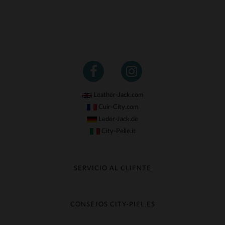
Leather-Jack.com
Cuir-City.com
Leder-Jack.de
City-Pelle.it
SERVICIO AL CLIENTE
Seguir mi pedido
Cambio & Reembolso
CONSEJOS CITY-PIEL.ES
Preguntas frecuentes