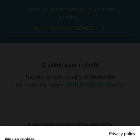
Reciba por correo nuestras promociones
y chollos !
OK
SERVICIO AL CLIENTE
Nuestros asesores están a su disposición
contact@city-piel.es
por correo electronico
NUESTROS SOCIOS DE CONFIANZA
Privacy policy
We use cookies