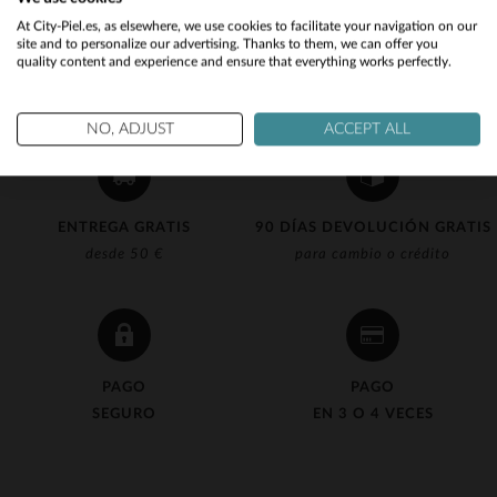
Would you like to be redirected to our English site?
At City-Piel.es, as elsewhere, we use cookies to facilitate your navigation on our
site and to personalize our advertising. Thanks to them, we can offer you
quality content and experience and ensure that everything works perfectly.
No
Yes
NO, ADJUST
ACCEPT ALL
ENTREGA GRATIS
90 DÍAS DEVOLUCIÓN GRATIS
desde 50 €
para cambio o crédito
PAGO
PAGO
SEGURO
EN 3 O 4 VECES