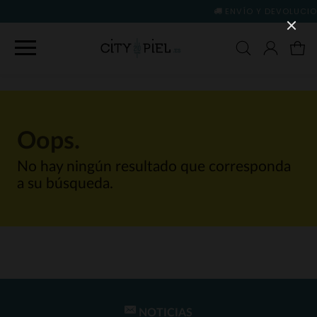
ENVÍO Y DEVOLUCIONES GRATIS
(ver c
Oops.
No hay ningún resultado que corresponda
a su búsqueda.
NOTICIAS