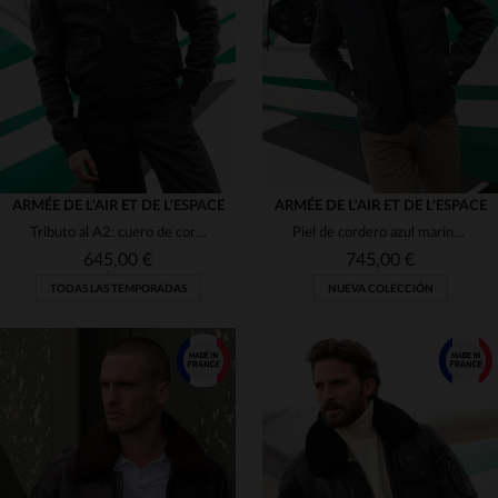
(3)
(18)
(5)
(3)
(4)
(5)
(1)
(3)
(5)
ARMÉE DE L'AIR ET DE L'ESPACE
ARMÉE DE L'AIR ET DE L'ESPACE
Tributo al A2: cuero de cordero marrón con shearling y corte clásico.
Piel de cordero azul marino, corte regular. Estilo aviador francés.
(5)
(1)
(5)
645,00 €
745,00 €
(1)
TODAS LAS TEMPORADAS
NUEVA COLECCIÓN
(1)
(2)
(16)
(81)
TALLAS DISPONIBLES
(158)
S
M
L
XL
2XL
TALLAS DISPONIBLES
(18)