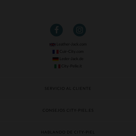
Leather-Jack.com
Cuir-City.com
Leder-Jack.de
City-Pelle.it
SERVICIO AL CLIENTE
Seguir mi pedido
Cambio & Reembolso
CONSEJOS CITY-PIEL.ES
Preguntas frecuentes
Cuidado de la piel
Entrega gratis
Contacte con el servicio de atención al cliente
Guía de materiales
HABLANDO DE CITY-PIEL