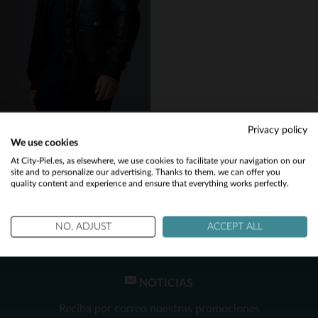
L
XL
(13)
2XL
L
3XL
(134)
(141)
(60)
(6)
ARMÉE DE L'AIR ET DE L'ESPACE
Privacy policy
(1)
Blusón A2 en piel de cordero negro, con forro extraíble y corte slim.
We use cookies
645,00 €
Would you like to be redirected to our English site?
(1)
At City-Piel.es, as elsewhere, we use cookies to facilitate your navigation on our
site and to personalize our advertising. Thanks to them, we can offer you
NUEVA COLECCIÓN
(5)
quality content and experience and ensure that everything works perfectly.
No
(2)
Yes
NO, ADJUST
ACCEPT ALL
NOTICIAS
TALLAS DISPONIBLES
Reciba por correo nuestras promociones
3XL