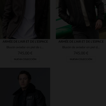
M
L
XL
2XL
3XL
3XL
4XL
5XL
(2)
(139)
(2)
(4)
(1)
ARMÉE DE L'AIR ET DE L'ESPACE
ARMÉE DE L'AIR ET DE L'ESPACE
(2)
Blusón aviador en piel de cordero, col desmontable. Edición limitada.
Blusón de aviador en piel de cordero lisa, negro y hecho en Francia.
745,00 €
745,00 €
(7)
NUEVA COLECCIÓN
NUEVA COLECCIÓN
(2)
(9)
(1)
(27)
TALLAS DISPONIBLES
TALLAS DISPONIBLES
(1)