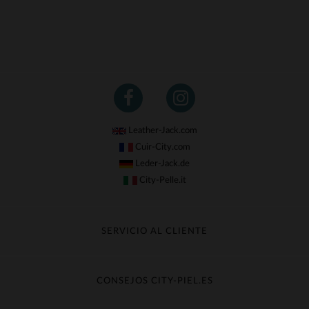
Leather-Jack.com
Cuir-City.com
Leder-Jack.de
City-Pelle.it
SERVICIO AL CLIENTE
Seguir mi pedido
Cambio & Reembolso
CONSEJOS CITY-PIEL.ES
Preguntas frecuentes