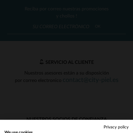
Reciba por correo nuestras promociones
y chollos !
OK
SERVICIO AL CLIENTE
Nuestros asesores están a su disposición
contact@city-piel.es
por correo electronico
NUESTROS SOCIOS DE CONFIANZA
Privacy policy
We use cookies