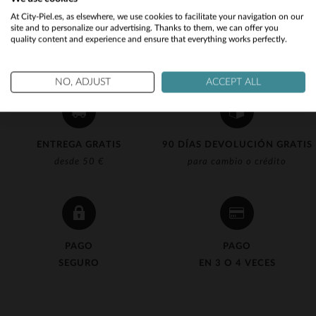
Would you like to be redirected to our English site?
At City-Piel.es, as elsewhere, we use cookies to facilitate your navigation on our
site and to personalize our advertising. Thanks to them, we can offer you
quality content and experience and ensure that everything works perfectly.
No
Yes
NO, ADJUST
ACCEPT ALL
ENTREGA GRATIS
90 DÍAS DEVOLUCIÓN GRATIS
desde 50 €
para cambio o crédito
PAGO
PAGO
SEGURO
EN 3 O 4 VECES