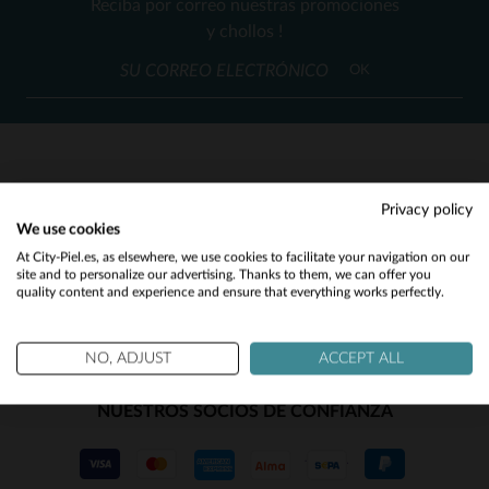
Reciba por correo nuestras promociones
62
66
54
(2)
y chollos !
(139)
OK
(2)
(4)
(1)
SERVICIO AL CLIENTE
Privacy policy
(2)
We use cookies
Nuestros asesores están a su disposición
Would you like to be redirected to our English site?
At City-Piel.es, as elsewhere, we use cookies to facilitate your navigation on our
(7)
contact@city-piel.es
por correo electronico
site and to personalize our advertising. Thanks to them, we can offer you
quality content and experience and ensure that everything works perfectly.
No
(2)
(9)
Yes
NO, ADJUST
ACCEPT ALL
(1)
NUESTROS SOCIOS DE CONFIANZA
(27)
(1)