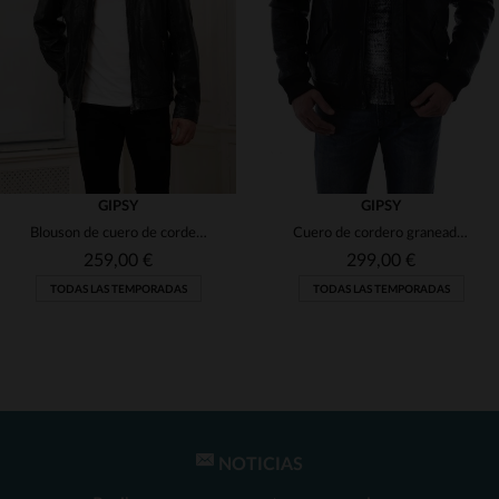
(3)
(18)
(2)
(3)
(1)
(5)
(1)
(3)
(1)
GIPSY
GIPSY
Blouson de cuero de cordero Gipsy, estilo chic y deportivo con patina natural.
Cuero de cordero graneado, cuello de lana extraíble para entretiempo.
(1)
(1)
(1)
259,00 €
299,00 €
(1)
TODAS LAS TEMPORADAS
TODAS LAS TEMPORADAS
(1)
(1)
(2)
(1)
(16)
(2)
(81)
(158)
NOTICIAS
TALLAS DISPONIBLES
TALLAS DISPONIBLES
(18)