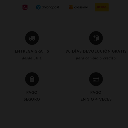
(13)
(133)
(143)
(63)
(6)
ENTREGA GRATIS
90 DÍAS DEVOLUCIÓN GRATIS
(1)
desde 50 €
para cambio o crédito
(1)
(5)
(2)
PAGO
PAGO
SEGURO
EN 3 O 4 VECES