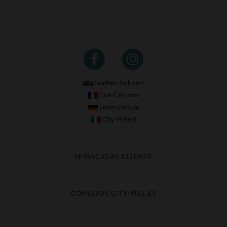
Leather-Jack.com
Cuir-City.com
Leder-Jack.de
City-Pelle.it
SERVICIO AL CLIENTE
Seguir mi pedido
Cambio & Reembolso
CONSEJOS CITY-PIEL.ES
Preguntas frecuentes
Cuidado de la piel
Entrega gratis