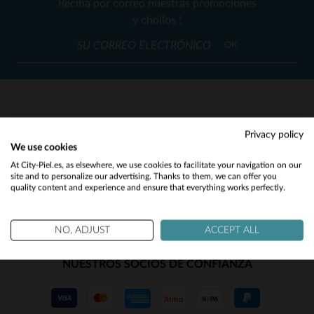
Reciba por correo nuestras promociones
46
48
46
48
50
52
y chollos !
OK
SERVICIO AL CLIENTE
Privacy policy
We use cookies
Nuestros asesores están a su disposición
Would you like to be redirected to our English site?
At City-Piel.es, as elsewhere, we use cookies to facilitate your navigation on our
contact@city-piel.es
por correo electronico
site and to personalize our advertising. Thanks to them, we can offer you
quality content and experience and ensure that everything works perfectly.
No
Yes
NO, ADJUST
ACCEPT ALL
NUESTROS SOCIOS DE CONFIANZA