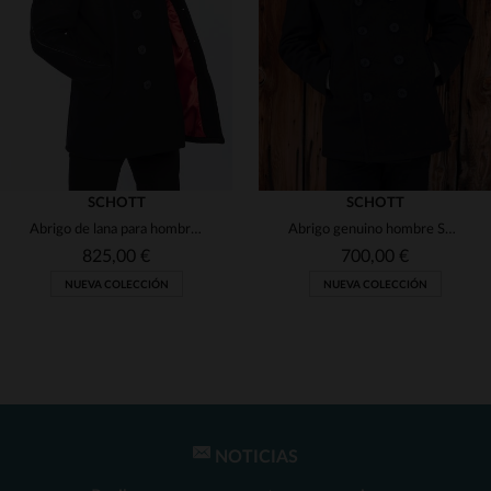
(2)
(2)
(2)
(1)
SCHOTT
SCHOTT
Abrigo de lana para hombre SCHOTT actualizado
Abrigo genuino hombre SCHOTT azul marino
(1)
825,00 €
700,00 €
NUEVA COLECCIÓN
NUEVA COLECCIÓN
TALLAS DISPONIBLES
TALLAS DISPONIBLES
36
38
40
42
44
36
38
40
42
44
NOTICIAS