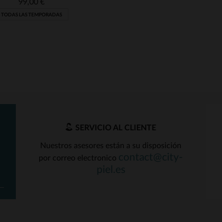
99,00 €
TODAS LAS TEMPORADAS
SERVICIO AL CLIENTE
Nuestros asesores están a su disposición
contact@city-
por correo electronico
ALLAS DISPONIBLES
piel.es
28
30