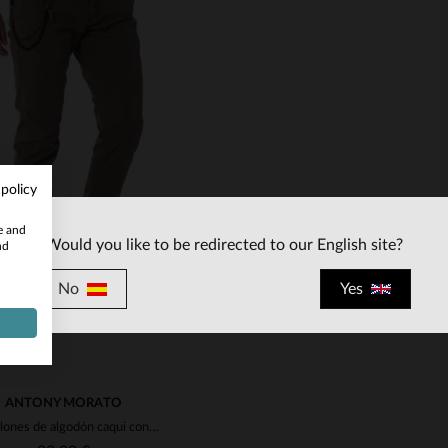
ALLAS DISPONIBLES
TALLAS DISPONIBLE
 policy
46
48
52
S
te and
Would you like to be redirected to our English site?
nd
No
Yes
ANTONY MORATO
Pantalones de algodón caqui con mosquetón.