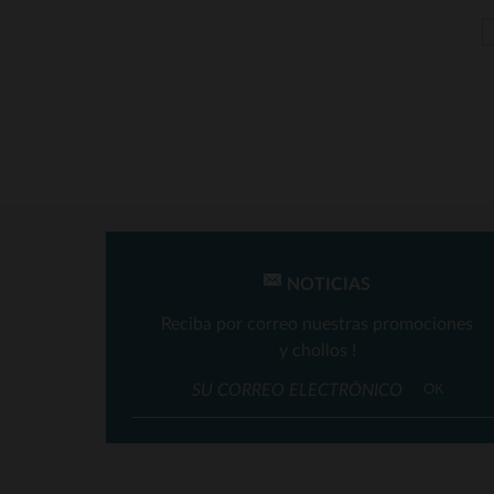
Von Dutch
(39)
NOTICIAS
Reciba por correo nuestras promociones
y chollos !
T
OK