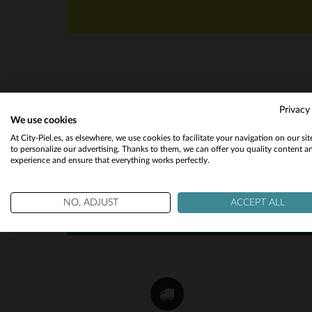
Privacy
We use cookies
NOTICIAS
At City-Piel.es, as elsewhere, we use cookies to facilitate your navigation on our si
to personalize our advertising. Thanks to them, we can offer you quality content a
Reciba por correo nuestras promociones
experience and ensure that everything works perfectly.
y chollos !
OK
NO, ADJUST
ACCEPT ALL