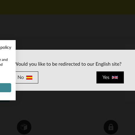
 policy
SERVICIO AL CLIENTE
te and
Would you like to be redirected to our English site?
nd
Nuestros asesores están a su disposición
contact@city-
por correo electronico
No
Yes
piel.es