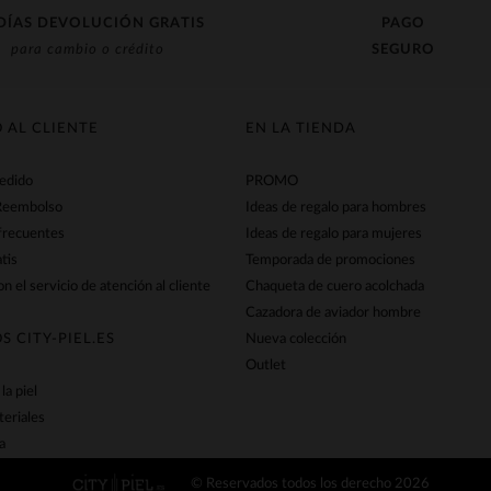
DÍAS DEVOLUCIÓN GRATIS
PAGO
para cambio o crédito
SEGURO
O AL CLIENTE
EN LA TIENDA
pedido
PROMO
Reembolso
Ideas de regalo para hombres
frecuentes
Ideas de regalo para mujeres
tis
Temporada de promociones
n el servicio de atención al cliente
Chaqueta de cuero acolchada
Cazadora de aviador hombre
S CITY-PIEL.ES
Nueva colección
Outlet
la piel
teriales
a
© Reservados todos los derecho 2026