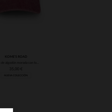
KOME'S ROAD
Gorra de algodón morada con logo de calavera bordado
35,00 €
NUEVA COLECCIÓN