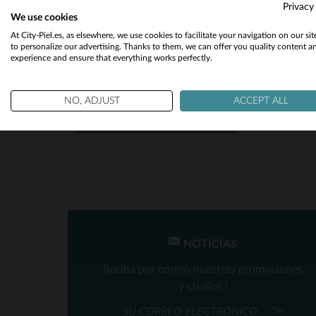
Textil
(1)
Privacy
We use cookies
At City-Piel.es, as elsewhere, we use cookies to facilitate your navigation on our si
to personalize our advertising. Thanks to them, we can offer you quality content a
experience and ensure that everything works perfectly.
ESTACIÓN
Todas Las Temporadas
(1)
NO, ADJUST
ACCEPT ALL
T
NOTICIAS
Reciba por correo nuestras promociones
y chollos !
OK