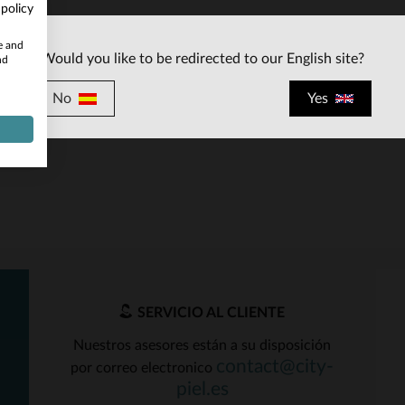
 policy
te and
Would you like to be redirected to our English site?
nd
No
Yes
ALLAS DISPONIBLES
TU
SERVICIO AL CLIENTE
Nuestros asesores están a su disposición
contact@city-
por correo electronico
piel.es