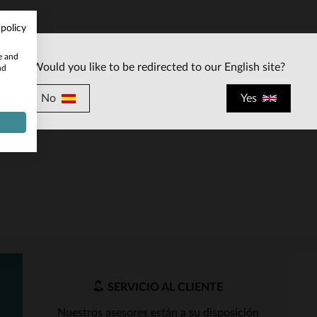
 policy
te and
Would you like to be redirected to our English site?
nd
No
Yes
ALLAS DISPONIBLES
TU
SERVICIO AL CLIENTE
Nuestros asesores están a su disposición