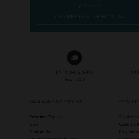
Rock’n Free Life
y chollos !
(3)
Schott
(16)
OK
Serge Pariente
(2)
The Jack Leathers
(1)
Top Gun
(12)
Vanzetti
(4)
Von Dutch
(63)
ENTREGA GRATIS
90 
desde 50 €
Warson Motors
(1)
HABLANDO DE CITY-PIEL
SERVICI
Descubra City-piel
Seguir mi 
CGV
Cambio & 
Contratacion
Preguntas 