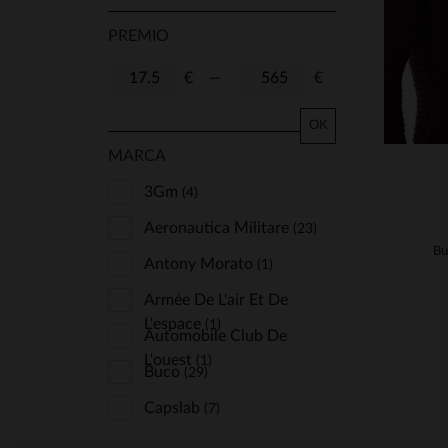
PREMIO
€
—
€
OK
MARCA
3Gm
(4)
Aeronautica Militare
(23)
Bu
Antony Morato
(1)
Armée De L'air Et De
L'espace
(1)
Automobile Club De
L'ouest
(1)
Buco
(29)
Capslab
(7)
Chevignon
(6)