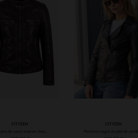
ALLAS DISPONIBLES
TALLAS DISPONIBLE
M
L
XL
2XL
3XL
S
M
L
XL
2XL
4XL
4XL
CITYZEN
CITYZEN
Chaqueta de cuero marrón chocolate con cuello de motociclista para mujer