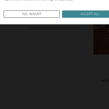
T
SOLO MOSTRAR
S
Nueva
(9)
NO, ADJUST
ACCEPT ALL