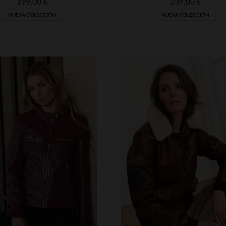
199,00 €
239,00 €
NUEVA COLECCIÓN
NUEVA COLECCIÓN
ALLAS DISPONIBLES
TALLAS DISPONIBLE
M
L
XL
2XL
3XL
XS
S
M
L
XL
4XL
3XL
4XL