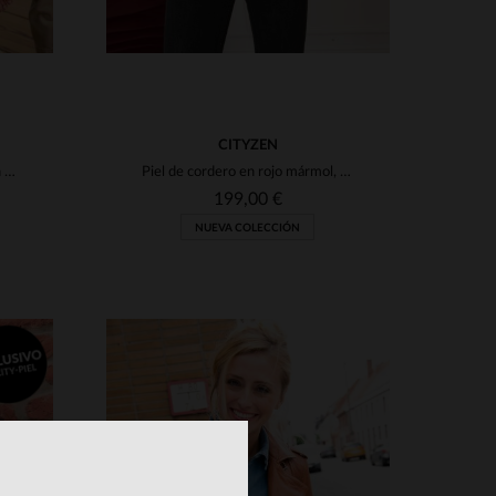
CITYZEN
Cuero de cordero coñac: blusón aviador con cuello de piel.
Piel de cordero en rojo mármol, corte entallado y elegancia atemporal.
199,00 €
NUEVA COLECCIÓN