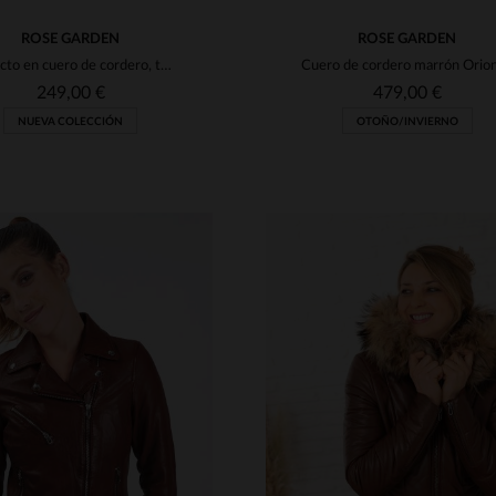
ROSE GARDEN
ROSE GARDEN
Perfecto en cuero de cordero, tono bisonte. Ligero, suave y atemporal.
249,00 €
479,00 €
NUEVA COLECCIÓN
OTOÑO/INVIERNO
ALLAS DISPONIBLES
TALLAS DISPONIBLE
M
L
XL
2XL
3XL
S
M
L
XL
2XL