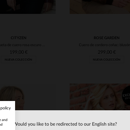
CITYZEN
ROSE GARDEN
Chaqueta de cuero rosa oscuro con cuello de motociclista para mujer
199,00 €
299,00 €
NUEVA COLECCIÓN
NUEVA COLECCIÓN
 policy
te and
Would you like to be redirected to our English site?
nd