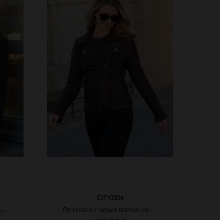
S
TALLAS DISPONIBLES
3XL
S
M
L
XL
2XL
3XL
4XL
CITYZEN
Perfecto negro en piel de cordero curtida al vegetal, corte regular.
Perfecto en nubuck marrón, corte slim y estilo atemporal para mujer.