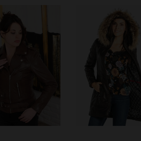
ALLAS DISPONIBLES
TALLAS DISPONIBLE
S
M
L
XL
2XL
S
M
L
XL
2XL
4XL
4XL