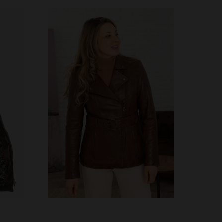
S
3XL
TALLAS DISPONIBLES
S
M
L
XL
3XL
4XL