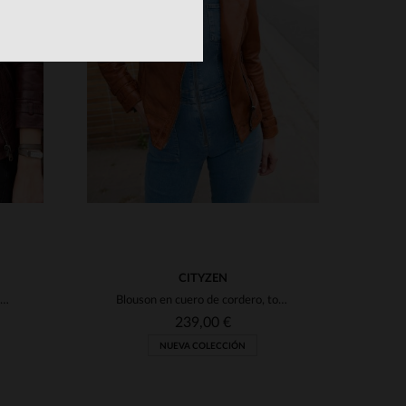
S
TALLAS DISPONIBLES
3XL
S
M
L
XL
2XL
3XL
4XL
CITYZEN
Perfecto en cuero de cordero vegetal, tono oxblood. Estilo biker.
Blouson en cuero de cordero, tono coñac y estilo motero discreto.
239,00 €
NUEVA COLECCIÓN