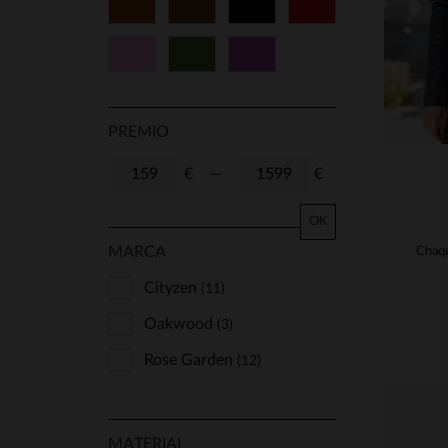
Cognac
Marrón
Negro
Rojo
50
52
60
TU
Rosa
Verde
Violeta
T1
T2
T3
T4
T5
PREMIO
€
—
€
OK
MARCA
Cityzen
(11)
Oakwood
(3)
Rose Garden
(12)
MATERIAL