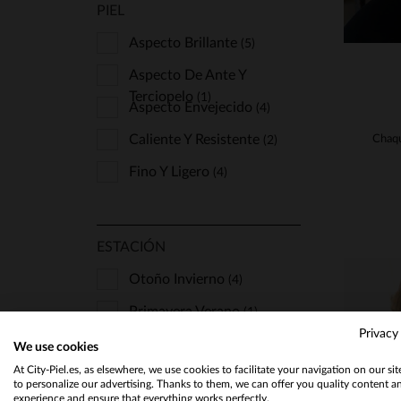
PIEL
Aspecto Brillante
(5)
Aspecto De Ante Y
Terciopelo
(1)
Aspecto Envejecido
(4)
Caliente Y Resistente
(2)
Fino Y Ligero
(4)
ESTACIÓN
Otoño Invierno
(4)
Primavera Verano
(1)
Privacy
Todas Las Temporadas
(21)
We use cookies
At City-Piel.es, as elsewhere, we use cookies to facilitate your navigation on our si
to personalize our advertising. Thanks to them, we can offer you quality content a
experience and ensure that everything works perfectly.