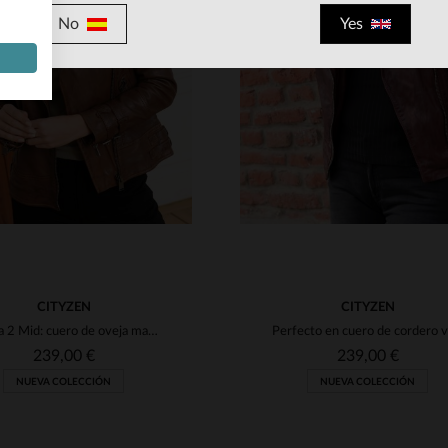
ALLAS DISPONIBLES
TALLAS DISPONIBLE
No
Yes
M
L
XL
2XL
3XL
S
M
L
XL
2XL
4XL
4XL
CITYZEN
CITYZEN
Aprilia 2 Mid: cuero de oveja marrón, estilo biker y detalles vintage.
239,00 €
239,00 €
NUEVA COLECCIÓN
NUEVA COLECCIÓN