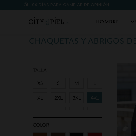
90 DÍAS PARA CAMBIAR DE OPINIÓN
HOMBRE
M
CHAQUETAS Y ABRIGOS DE
TALLA
XS
S
M
L
XL
2XL
3XL
4XL
34
36
38
40
COLOR
42
44
46
48