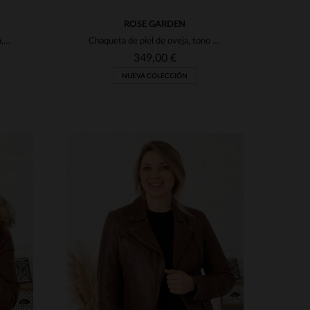
ROSE GARDEN
Cuero de cordero marrón Orion, capucha desmontable y corte ajustado.
Chaqueta de piel de oveja, tono bisonte, corte ajustado y clásico.
349,00 €
NUEVA COLECCIÓN
S
TALLAS DISPONIBLES
3XL
S
M
L
XL
2XL
3XL