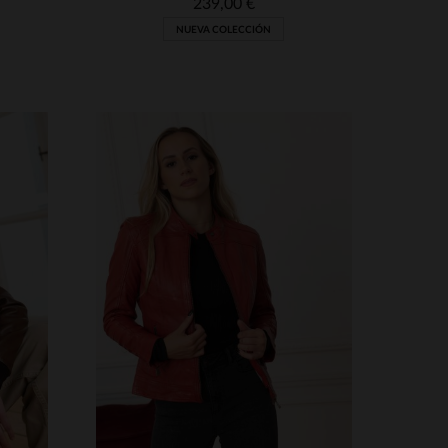
239,00 €
NUEVA COLECCIÓN
S
TALLAS DISPONIBLES
2XL
S
M
L
XL
2XL
3XL
4XL